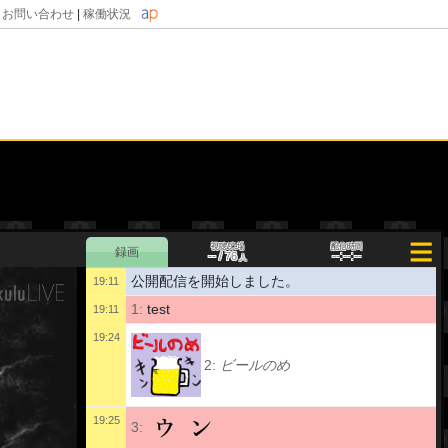
|
お問い合わせ
|
稼働状況
視聴/来場
配信時間
--
--:--:--
/
76
人
公開配信を開始しました。
19:11
1:
test
19:11
19:24
2:
ビールのめ
19:25
3: