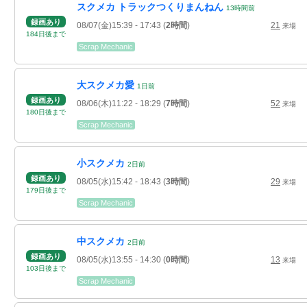
スクメカ トラックつくりまんねん
13
時間
前
録画あり
08/07(金)15:39
- 17:43
(
2時間
)
21
来場
184
日
後
まで
Scrap Mechanic
大スクメカ愛
1
日
前
録画あり
08/06(木)11:22
- 18:29
(
7時間
)
52
来場
180
日
後
まで
Scrap Mechanic
小スクメカ
2
日
前
録画あり
08/05(水)15:42
- 18:43
(
3時間
)
29
来場
179
日
後
まで
Scrap Mechanic
中スクメカ
2
日
前
録画あり
08/05(水)13:55
- 14:30
(
0時間
)
13
来場
103
日
後
まで
Scrap Mechanic