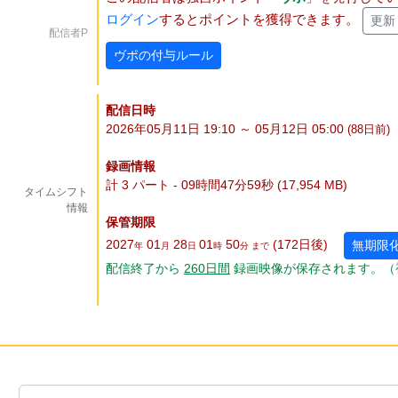
ログイン
するとポイントを獲得できます。
更新
配信者P
ヴポの付与ルール
配信日時
2026年05月11日 19:10 ～ 05月12日 05:00
(88
日
前)
録画情報
計 3 パート - 09時間47分59秒 (17,954 MB)
タイムシフト
情報
保管期限
2027
01
28
01
50
(172
日
後
)
無期限
年
月
日
時
分 まで
配信終了から
260
日
間
録画映像が保存されます。（