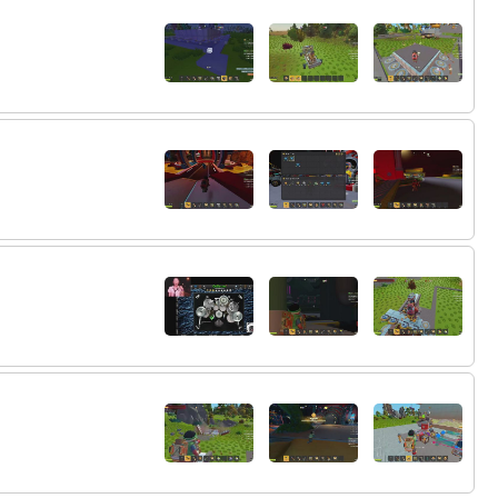
82:
メリークリスマス
21:38
83:
DLCのとこからスタートしたら船拾うとこ
21:39
から開始でまぁ楽しい
84:
威圧の仕方がわからなかったｗ
21:40
21:41
85:
エスケープフロムヴァッコフっての
OPEN
がでてるぞ！
Save 50％ on Escape from Vacov on Steam
86:
だっこふのゔぁぎバージョン
21:42
87:
死ぬとVACってでるのかなｗ
21:42
88:
こんなもんoikじゃん・・・
21:43
89:
ゲームクリアでVACま
21:43
90:
OIKのほうがおもろそう
21:43
91:
継承しまくったやつ？
21:44
92:
DLCの初期リスポーンにあるデカい三角の
21:45
遺跡なんか意味あるのk路柄
93:
その謎の島が謎
21:46
94:
公式サーバー専用かー
21:46
95:
これ、船とか飛行船ほかの人のもらえたり
21:47