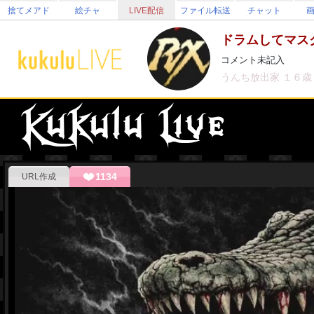
捨てメアド
絵チャ
LIVE配信
ファイル転送
チャット
ドラムしてマス
コメント未記入
うんち放出家
１６
1134
URL作成