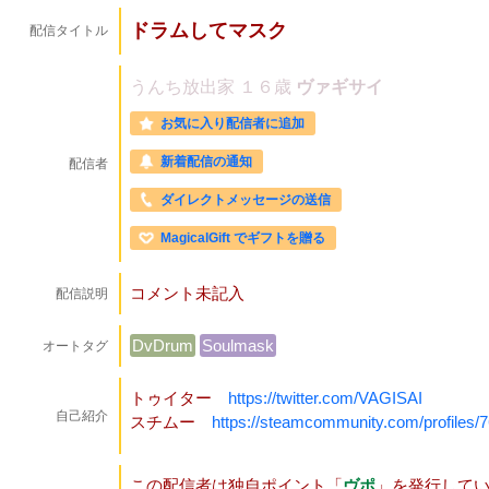
ドラムしてマスク
配信タイトル
うんち放出家
１６歳
ヴァギサイ
お気に入り配信者に追加
新着配信の通知
配信者
ダイレクトメッセージの送信
MagicalGift でギフトを贈る
コメント未記入
配信説明
DvDrum
Soulmask
オートタグ
トゥイター
https://twitter.com/VAGISAI
自己紹介
スチムー
https://steamcommunity.com/profiles
この配信者は独自ポイント「
ヴポ
」を発行して