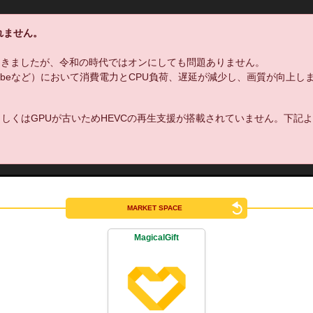
れません。
てきましたが、令和の時代ではオンにしても問題ありません。
uTubeなど）において消費電力とCPU負荷、遅延が減少し、画質が向上し
しくはGPUが古いためHEVCの再生支援が搭載されていません。下記
MARKET SPACE
MagicalGift