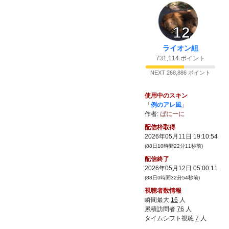
てドラゴンフォースに入るからやめたのかな？
40:
たぶんそう。やめる前にコラボしてた
20:52
12
41:
ゴミゲーをもらいました
20:52
42:
ほー
ライオン組
20:52
731,114 ポイント
43:
これで
20:53
NEXT 268,886 ポイント
44:
俺もドラゴンフォースに入ろうかな
20:53
45:
でももういっぱいいるし
20:54
使用中のスキン
46:
いっぱいいるなら一人くらい増えてもいい
「
例のアレ風
」
20:54
し
作者:
ぱにーに
47:
はいってなにするの？うんこ？
配信枠取得
20:54
2026年05月11日 19:10:54
48:
それでもいいね
20:54
(88日10時間22分11秒前)
49:
けつまいもほどの衝撃は与えられないかも
20:55
配信終了
しれないけど
2026年05月12日 05:00:11
50:
それは置いといてベースがなんか美人なん
20:55
(88日0時間32分54秒前)
よ
視聴者数情報
51:
やべえ6キーに続いて５キーもぶっこわれた
瞬間最大
16
人
20:57
累積訪問者
76
人
52:
反応しないの？
20:58
タイムシフト視聴
7
人
53:
キーキャップがね
20:58