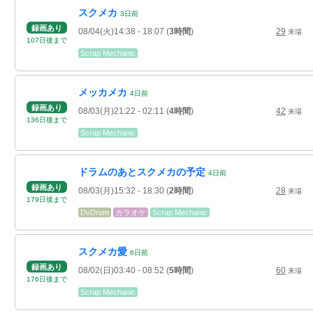
スクメカ
3
日
前
録画あり
08/04(火)14:38
- 18:07
(
3時間
)
29
来場
107
日
後
まで
Scrap Mechanic
メッカメカ
4
日
前
録画あり
08/03(月)21:22
- 02:11
(
4時間
)
42
来場
136
日
後
まで
Scrap Mechanic
ドラムのあとスクメカの予定
4
日
前
録画あり
08/03(月)15:32
- 18:30
(
2時間
)
28
来場
179
日
後
まで
DvDrum
カラオケ
Scrap Mechanic
スクメカ愛
6
日
前
録画あり
08/02(日)03:40
- 08:52
(
5時間
)
60
来場
176
日
後
まで
Scrap Mechanic