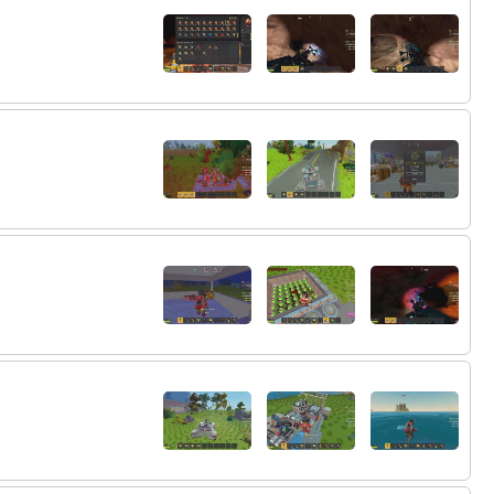
68:
キーがなくなっちゃうからやめる
21:32
69:
ティッシュをかませよう
21:33
70:
THE膣
21:33
71:
いやもうね
21:33
72:
キーキャップの裏側の十字のところが割れ
21:33
ちゃうんよ
73:
買うしかないか
21:33
74:
使ってないキーと入れ書いちゃうっていう
21:34
ほうほうも
75:
もしかしてインフィニティニキか？！！？
21:35
！？！
76:
マスクニキか
21:36
77:
いない
21:36
78:
ジッ先１２０個中９８個ってなかなかだね
21:37
79:
実績
21:37
80:
そうるますく
21:37
81:
おじゃめりく
21:38