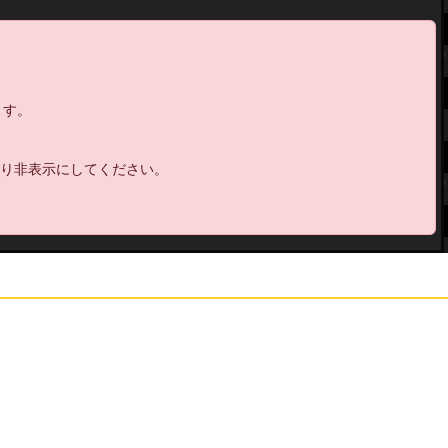
14:
マスクばっかやって衰えてるかと思ったけ
19:55
ど別に大丈夫だった
15:
リスキー
20:02
16:
はい
20:07
ます。
17:
久しく叩いてなかったね
20:07
20:08
18:
より非表示にしてください。
19:
できるからやらなくてもいいんよ
20:08
20:
ドラMask
20:12
21:
ここがむずくて
20:18
22:
むず
20:39
23:
おじゃんし
20:43
24:
毎日アマゾンとiCloudと年金と楽天からメ
20:44
ール来ます
25:
おめでとう
20:44
26:
俺もくるなああと楽天とか
20:44
27:
ああ書いてあった
20:44