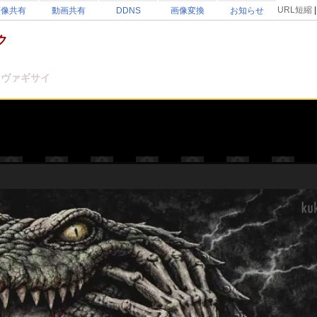
URL短縮
画像共有
動画共有
DDNS
画像変換
お知らせ
ク
歳
ヴァギサイ