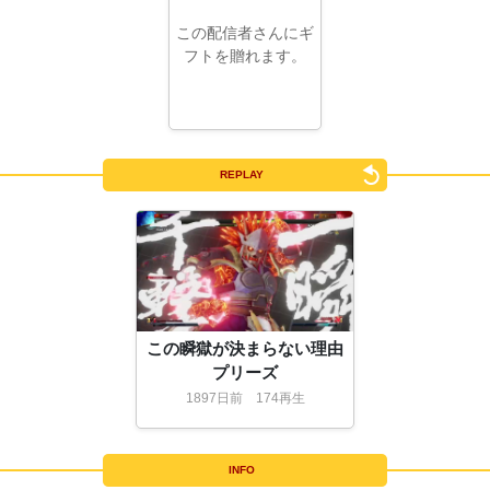
この配信者さんにギ
フトを贈れます。
REPLAY
この瞬獄が決まらない理由
プリーズ
1897
日
前
174再生
INFO