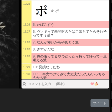
19:25
4:
ポ
5:
たばこすう
19:26
6:
ヴァギって未開封のたばこ落ちてたらそれ拾
19:27
ってすう派？
7:
なんか怖いからやめとく派
19:28
8:
さすがだな
19:28
9:
俺の吸ってるやつだったら持って帰って一旦
19:28
考える派
10:
見損なったわ
19:29
11:
一本火つけてみて大丈夫だったらいっちゃ
19:30
うかも派
19:46
12:
ビールのめ
ツイート
19:47
13: