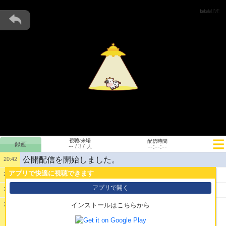
視聴/来場
配信時間
--
--:--:--
/
37
人
公開配信を開始しました。
20:42
アプリで快適に視聴できます
1:
ｗ
20:42
アプリで開く
2:
もうコンカラやめてて草
20:42
20:42
インストールはこちらから
3: