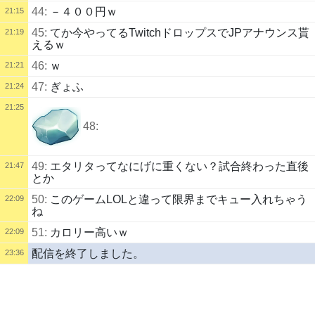
44:
－４００円ｗ
21:15
45:
てか今やってるTwitchドロップスでJPアナウンス貰
21:19
えるｗ
46:
ｗ
21:21
47:
ぎょふ
21:24
21:25
48:
49:
エタリタってなにげに重くない？試合終わった直後
21:47
とか
50:
このゲームLOLと違って限界までキュー入れちゃう
22:09
ね
51:
カロリー高いｗ
22:09
配信を終了しました。
23:36
配信タイトル
エタリタ
Eternal Return