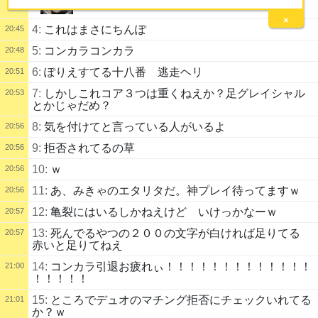
×
4:
これはまさにちんぽ
20:45
5:
コンカラコンカラ
20:48
6:
ぽりえすてる十八番 逃走ヘリ
20:51
7:
しかしこれコア３つは重くねえか？足グレイシャル
20:53
とかじゃだめ？
8:
気を付けてと言っている人がいるよ
20:56
9:
拒否されてるの草
20:56
10:
ｗ
20:56
11:
あ、みきゃのエタリタだ。神プレイ待ってますｗ
20:56
12:
亀裂にはいるしかねえけど いけっかなーｗ
20:57
13:
死んでるやつの２００の文字が白ければ足りてる
20:57
赤いと足りてねえ
14:
コンカラ引退お疲れぃ！！！！！！！！！！！！！
21:00
！！！！！
15:
ところでデュオのマチング拒否にチェックいれてる
21:01
か？ｗ