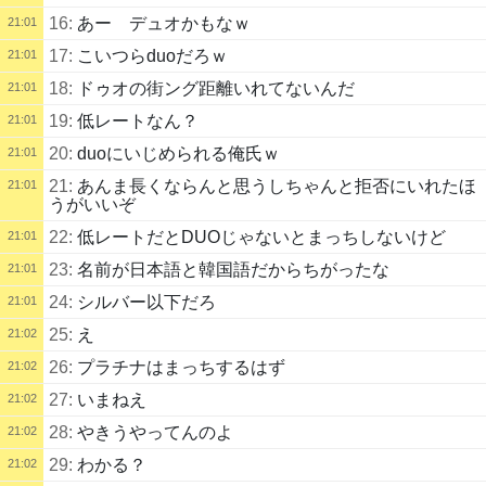
16:
あー デュオかもなｗ
21:01
17:
こいつらduoだろｗ
21:01
18:
ドゥオの街ング距離いれてないんだ
21:01
19:
低レートなん？
21:01
20:
duoにいじめられる俺氏ｗ
21:01
21:
あんま長くならんと思うしちゃんと拒否にいれたほ
21:01
うがいいぞ
22:
低レートだとDUOじゃないとまっちしないけど
21:01
23:
名前が日本語と韓国語だからちがったな
21:01
24:
シルバー以下だろ
21:01
25:
え
21:02
26:
プラチナはまっちするはず
21:02
27:
いまねえ
21:02
28:
やきうやってんのよ
21:02
29:
わかる？
21:02