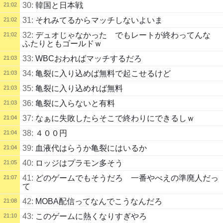
30:
韓国と日本戦
21:02
31:
それみてるからマッチしないよいま
21:02
32:
デュオじゃなかった でもレートが終わってんな
21:02
ふたりともゴールドｗ
33:
WBCおわればマッチするだろ
21:03
34:
亀裂に入り込めば無料で起こせるけど
21:03
35:
亀裂に入り込めれば無料
21:03
36:
亀裂に入らないと有料
21:03
37:
なぁに失敗したらそこで終わりにできるしｗ
21:04
38:
４００円
21:04
39:
血液代はらうか亀裂にはいるか
21:04
40:
ロッジはプラモン多そう
21:05
41:
どのゲームでもそうだろ 一番やべえの準廃人だっ
21:07
て
42:
MOBA配信ってなんでこうなんだろ
21:08
43:
このゲームに熱くなりすぎやろ
21:10