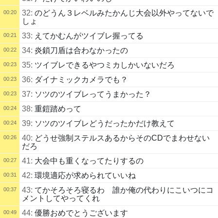
32:
のどうん３レベルみたかんじ大会以外やってないで
00:20
しょ
33:
えてかむんがツイブレ握ってる
00:21
34:
炎鎖刀盾は合わなかったの
00:22
35:
ツイブレできるやつミカしかいないだろ
00:23
36:
ダイナミックカメラでも？
00:23
37:
ソツのツイブレってうまかった？
00:23
38:
重鎧踏めって
00:24
39:
ソツのツイブレどうだったかだけ教えて
00:24
40:
どうせ強制ステルスあるからそのCDでまわせない
00:26
だろ
41:
大会中も重くなってたりするの
00:27
42:
環境適応が求められていいね
00:31
43:
てかそろそろ寝るわ 誰か俺の代わりにこいつにコ
00:37
メントしてやってくれ
44:
優勝おめでとうございます
00:49