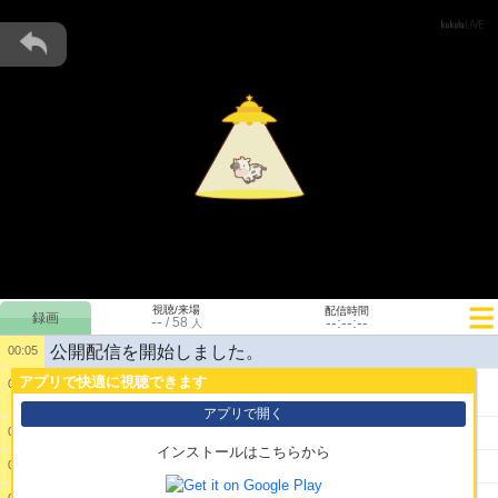
視聴/来場
配信時間
--
--:--:--
/
58
人
公開配信を開始しました。
00:05
アプリで快適に視聴できます
00:05
1:
こんばんわ～
アプリで開く
2:
はよ大会負けろ
00:05
インストールはこちらから
3:
敗因は
00:06
00:06