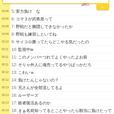
4:
こんばんは～試合お疲れ様でした｡｡
×
5:
実力負け な
00:06
6:
コマ３が武将差って
00:06
7:
野戦だと腕隠しできなかったか
00:08
8:
野戦も練習しといてね
00:09
9:
サイコロ勝ってたらどこやる気だったの
00:10
10:
監視中w
00:11
11:
このメンバーつれてよくやったよお前
00:11
12:
そりゃ外人に魂売ってるやつばっかだろ
00:11
13:
こわいｗ
00:12
14:
負けたんじゃないの？
00:12
15:
兄さんが全部流してるよ
00:13
16:
ルーザーズ
00:13
17:
敗者復活あるのか
00:13
18:
まぁ名前知ってるとことやったら順当に負けたって
00:13