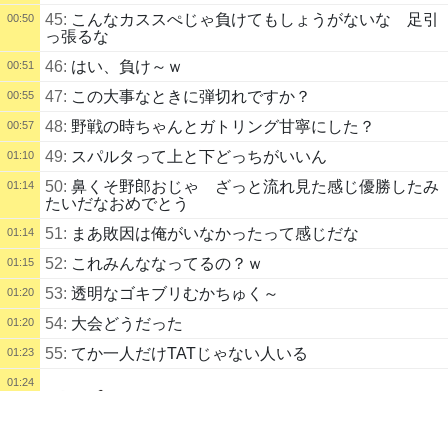
45:
こんなカススぺじゃ負けてもしょうがないな 足引
00:50
っ張るな
46:
はい、負け～ｗ
00:51
47:
この大事なときに弾切れですか？
00:55
48:
野戦の時ちゃんとガトリング甘寧にした？
00:57
49:
スパルタって上と下どっちがいいん
01:10
50:
鼻くそ野郎おじゃ ざっと流れ見た感じ優勝したみ
01:14
たいだなおめでとう
51:
まあ敗因は俺がいなかったって感じだな
01:14
52:
これみんななってるの？ｗ
01:15
53:
透明なゴキブリむかちゅく～
01:20
54:
大会どうだった
01:20
55:
てか一人だけTATじゃない人いる
01:23
01:24
配信タイトル
56:
コ
コンカラーズブレード