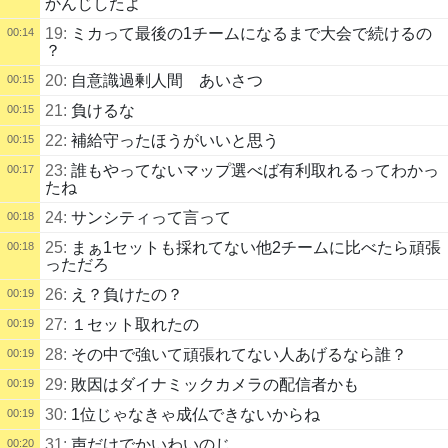
かんじしたよ
19:
ミカって最後の1チームになるまで大会で続けるの
00:14
？
20:
自意識過剰人間 あいさつ
00:15
21:
負けるな
00:15
22:
補給守ったほうがいいと思う
00:15
23:
誰もやってないマップ選べば有利取れるってわかっ
00:17
たね
24:
サンシティって言って
00:18
25:
まぁ1セットも採れてない他2チームに比べたら頑張
00:18
っただろ
26:
え？負けたの？
00:19
27:
１セット取れたの
00:19
28:
その中で強いて頑張れてない人あげるなら誰？
00:19
29:
敗因はダイナミックカメラの配信者かも
00:19
30:
1位じゃなきゃ成仏できないからね
00:19
31:
声だけでかいわいのじ
00:20