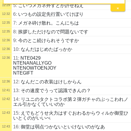
5:
こいつメガネ外すとか許せねえ
12:29
×
6:
いつもの設定先行置いてけぼり
12:32
7:
メガネ砕け散れ。こんにちは
12:35
8:
挨拶しただけなので問題ないです
12:35
9:
今のとこ続けられそうですか
12:36
10:
なんだはじめたばっかか
12:36
11:
NTE0429
12:36
NTENANALLYGO
NTENOWTOENJOY
NTEGIFT
12:
なんだこの衣装はけしからん
12:36
13:
その速度でうって認識できんの？
12:41
14:
リユニのタクトコラボ第２弾ガチャのぶっこわれノ
12:42
エル引かなくていいのか
15:
えでもどうせ火力はすぐおわるからウィルか御堂ひ
12:43
いとくのがいいべ
16:
御堂は弱点つかないといけないのがなあ
12:43