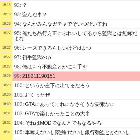
92:
？
18:13
93:
盗んだ車？
18:18
94:
なんかみんなガチャでそいつひいてね
18:23
95:
俺たち品行方正にぷれいしてるから監獄とは無縁だ
18:27
よな
96:
レースできるらしいけどidまつ
18:27
97:
初手監獄のｐ
18:27
98:
俺はもう不動産とかにも手を
18:27
99:
218211190151
18:29
100:
というか左下に出てるだろう
18:29
101:
おくったぜ
18:30
102:
GTAにあってこれになさそうな要素なに
18:30
103:
GTAで楽しかったことの大半
18:31
104:
それはMODでなんとでもなるやろ
18:31
105:
車奪えないし薬捌けないし銀行強盗とかないし
18:31