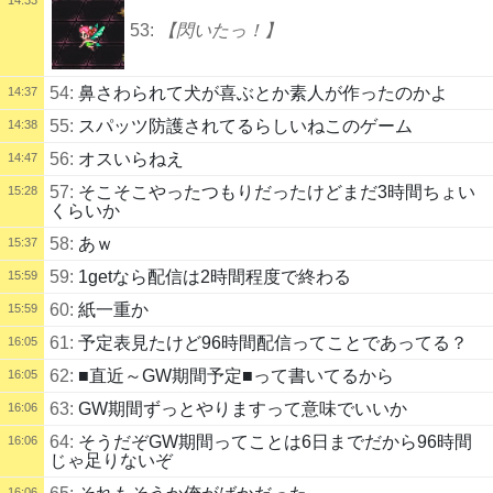
53:
【閃いたっ！】
54:
鼻さわられて犬が喜ぶとか素人が作ったのかよ
14:37
55:
スパッツ防護されてるらしいねこのゲーム
14:38
56:
オスいらねえ
14:47
57:
そこそこやったつもりだったけどまだ3時間ちょい
15:28
くらいか
58:
あｗ
15:37
59:
1getなら配信は2時間程度で終わる
15:59
60:
紙一重か
15:59
61:
予定表見たけど96時間配信ってことであってる？
16:05
62:
■直近～GW期間予定■って書いてるから
16:05
63:
GW期間ずっとやりますって意味でいいか
16:06
64:
そうだぞGW期間ってことは6日までだから96時間
16:06
じゃ足りないぞ
16:06