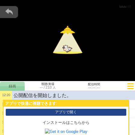
視聴/来場
配信時間
--
--:--:--
/
210
人
公開配信を開始しました。
12:20
アプリで快適に視聴できます
1:
これがディアブロ４新拡張か
12:24
アプリで開く
2:
音バランスはクソの極みだよ
12:24
3:
おじゃ 調子はどう？
12:25
インストールはこちらから
4:
問題ないよ
12:27