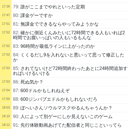
79:
誰がここまでやれといった定期
17:39
80:
課金ゲーですか
17:47
81:
無課金でできるならやってみようかな
17:51
82:
確かに側近くんみたいに72時間できる人もいれば2
17:52
時間でお腹いっぱいの人もいるもんな
83:
96時間が最低ラインに上がったのか
17:52
84:
くくるだし9を入れないと悪いって思って修正した
17:52
か
85:
されてないけど72時間終わったあとに24時間追加す
17:53
ればいけるいける
86:
死ぬ気か？
17:53
87:
600ドルかもしれねえぞ
17:54
88:
600ジンバブエドルかもしれないだろ
17:55
89:
ぽへいさんソウルマスクやるんちゃうんか？
18:03
90:
人によって別ゲーにしか見えないこのゲーム
18:10
91:
先行体験動画あげてた配信者と同じこといってら
18:12