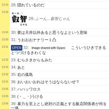
28:
隠れているのだ
13:15
13:20
29:
ふーん…叡智じゃん
30:
要は天井以外あると思うなよという意味
13:24
31:
うおおおナナリー１凸
13:30
13:31
32:
こういうひきできる
OPEN
Image shared with Gyazo
とつづけるきわくな
33:
むらさきからもみた
13:32
34:
あと
13:32
35:
右の孤島
13:32
36:
おいおいおれはそうはならないぜ？
13:41
37:
ハハッワロス
13:55
38:
(・＿・)うける
13:55
39:
暴力を至上とし絶対の正義とする飯店関係者が何を
13:56
一体