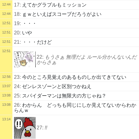
17:
えてかグラブルもミッション
12:44
18:
ｇｗといえばスコープだろうがよい
12:44
19:
・・・
12:51
20:
いや
12:51
21:
・・・だけど
12:51
12:51
22:
もうさぁ 無理だよ ルール分かんないんだ
からさぁ
23:
今のところ見覚えのあるものしか出てきてない
12:56
24:
ゼンレスゾーンと区別つかねえ
13:07
25:
スパイダーマンは無限大の方じゃね？
13:08
26:
わからん どっちも同じにしか見えてないからわか
13:08
らんｗ
13:14
27:
!!