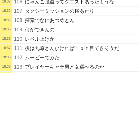
106:
にゃんこ強盗ってクエストあったような
18:32
107:
タクシーミッションの横あたり
18:32
108:
探索でなにあつめとん
18:35
109:
何ができんの
18:36
110:
レベル上げか
18:36
111:
後は九原さんひければ１ｐｔ目できそうだ
18:37
112:
ムービーでみた
18:38
113:
プレイヤーキャラ男と女選べるのか
18:38
114:
ガチャキャラだと思ってたわ
18:39
配信タイトル
NEVERNESS TO EVERNESS 他
115:
性転換できるってこと？
18:39
崩壊：スターレイル
Soulmask
116:
ななり１凸できたしもうイベガチャのほうはひか
18:40
配信説明
なくてええかこれ
また新たな日課ゲーとなるのかすぐお腹いっぱいになるのか……果たし
て？
117:
無課金でもちいちゃんは感凸出来るって誰かがい
18:41
ってた
■直近～GW期間予定■
118:
今の絵は5分で作れるだろ
18:42
とりあえず海賊はしばらくやりそうですが、GWは多分ソウルマスク参
119:
このゲームまずやることはモフモフがりかりかも
18:43
加になりそうです。
れない