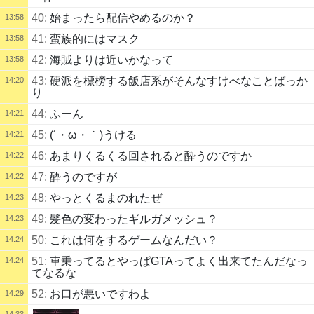
40:
始まったら配信やめるのか？
13:58
41:
蛮族的にはマスク
13:58
42:
海賊よりは近いかなって
13:58
43:
硬派を標榜する飯店系がそんなすけべなことばっか
14:20
り
44:
ふーん
14:21
45:
(´・ω・｀)うける
14:21
46:
あまりくるくる回されると酔うのですか
14:22
47:
酔うのですが
14:22
48:
やっとくるまのれたぜ
14:23
49:
髪色の変わったギルガメッシュ？
14:23
50:
これは何をするゲームなんだい？
14:24
51:
車乗ってるとやっぱGTAってよく出来てたんだなっ
14:24
てなるな
52:
お口が悪いですわよ
14:29
14:33