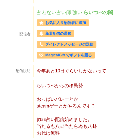
占わない占い師
強い
らいつべの闇
お気に入り配信者に追加
新着配信の通知
配信者
ダイレクトメッセージの送信
MagicalGift でギフトを贈る
今年あと10日ぐらいしかないって
配信説明
らいつべからの移民勢
おっぱいバレーとか
steamゲーとかやるんです？
似非占い配信始めました。
当たるも八卦当たらぬも八卦
お代は無料