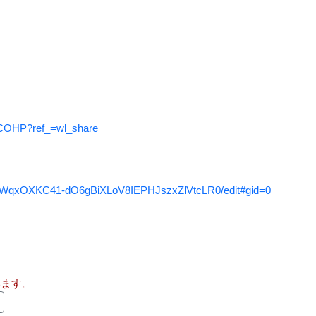
48:
もう後ろ向きで入れろ
15:42
49:
うおおおおおお！最終直線！！！！
15:44
50:
おおおおおおおおおおおおおおおすげええ
15:44
えええええええええええ
51:
やっぱりゲエジンでよかったｗ
15:45
15:46
52:
かえれ
4ECOHP?ref_=wl_share
53:
当たったけどとりがみ…デース。
15:47
54:
へっ
15:47
BQxWqxOXKC41-dO6gBiXLoV8IEPHJszxZlVtcLR0/edit#gid=0
55:
回収できてないって意味
15:47
配信を終了しました。
15:48
います。