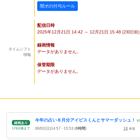
闇ポの付与ルール
配信日時
2025年12月21日 14:42 ～ 12月21日 15:48
(230
日
前)
録画情報
タイムシフト
データがありません。
情報
保管期限
データがありません。
今年の占い８月分アイビスくんとサマーダッシュ！
6
録画あり
08/02(日)14:57
- 15:53
(
0時間
)
18
178
日
後
まで
来場