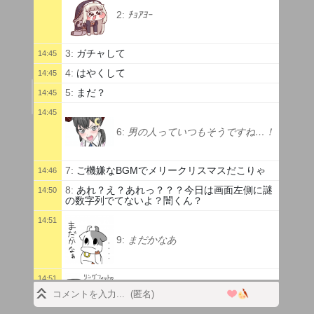
2:
ﾁｮｱﾖｰ
3:
ガチャして
14:45
4:
はやくして
14:45
5:
まだ？
14:45
14:45
6:
男の人っていつもそうですね…！
7:
ご機嫌なBGMでメリークリスマスだこりゃ
14:46
8:
あれ？え？あれっ？？？今日は画面左側に謎
14:50
の数字列でてないよ？闇くん？
14:51
9:
まだかなあ
14:51
10:
リングフィットのじかんだ