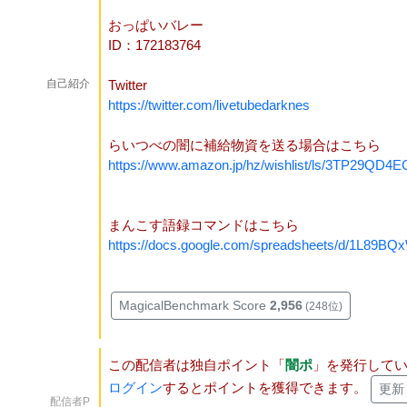
おっぱいバレー
ID：172183764
自己紹介
Twitter
https://twitter.com/livetubedarknes
らいつべの闇に補給物資を送る場合はこちら
https://www.amazon.jp/hz/wishlist/ls/3TP29QD
まんこす語録コマンドはこちら
https://docs.google.com/spreadsheets/d/1L89
MagicalBenchmark Score
2,956
(248位)
この配信者は独自ポイント「
闇ポ
」を発行して
ログイン
するとポイントを獲得できます。
更新
配信者P