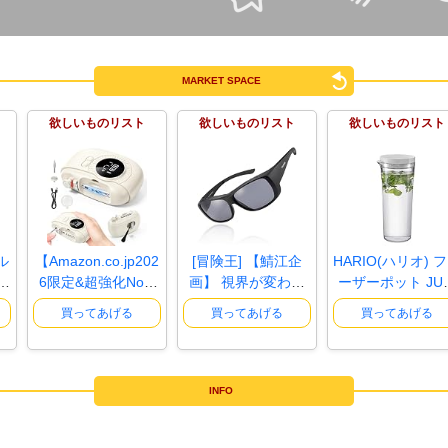
24:
チャンミやってください
15:04
25:
運だけで勝ってみて
15:04
15:06
MARKET SPACE
26:
ﾈｲﾁｬ ﾈｲﾁｬ
27:
いくら賭けるの
欲しいものリスト
15:10
欲しいものリスト
欲しいものリスト
28:
闇くんは占いとAIどっちを信じるの？
15:21
29:
今日ｍ１か
15:22
30:
M1って明らかに面白くないのが優勝するの
15:23
が通例だしヤラセ番組としか認識してない
31:
ガチャ芸人なら知ってる
15:24
ル
【Amazon.co.jp202
[冒険王] 【鯖江企
HARIO(ハリオ) 
32:
お前じゃい！
15:24
ス
6限定&超強化No.1
画】 視界が変わる
ーザーポット JUS
&..
オーバー..
O 実用容..
33:
なんでボイスあるんだよ！！
15:24
買ってあげる
買ってあげる
買ってあげる
34:
仮想通貨したり通過弄ったり 馬とか宝く
15:24
じ芸人ならしってる
35:
お前じゃい！
15:25
INFO
36:
4軸やみくん
15:26
37:
やみくん来年のにーさぶん準備はできたか
15:30