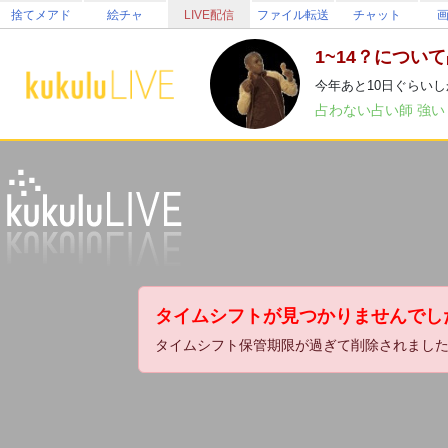
捨てメアド
絵チャ
LIVE配信
ファイル転送
チャット
1~14？につい
今年あと10日ぐらい
占わない占い師
強
タイムシフトが見つかりませんでし
タイムシフト保管期限が過ぎて削除されまし