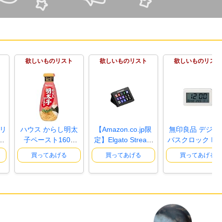
欲しいものリスト
欲しいものリスト
欲しいものリスト
フリ
ハウス からし明太
【Amazon.co.jp限
無印良品 デジタ
I
子ペースト160g
定】Elgato Stream
バスクロック MJ
【パスタソー..
Deck MK.2..
BC2 12046..
買ってあげる
買ってあげる
買ってあげる