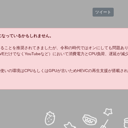
11:
これってエロバレーのカンナちゃんですか
14:52
ツイート
？
12:
ほんとうきみがやるときはいつもうまが関
14:53
係してるね
13:
うーーーーん４はないかなあ
14:55
になっているかもしれません。
14:
１４もないかなあ・・・？なんのことだか
14:56
わかんないけど
することを推奨されてきましたが、令和の時代ではオンにしても問題あ
LIVEだけでなくYouTubeなど）において消費電力とCPU負荷、遅延が
15:
今回もなんだかんだ8と１０にしとけばよか
15:00
ったー！ってなりそう
16:
世間はかけず！
15:00
使いの環境はCPUもしくはGPUが古いためHEVCの再生支援が搭載さ
17:
パスワードってなんですか？
15:01
18:
ちょっと詳しく教えてもらっても？
15:01
19:
闇くんてなんか来週有馬君ってお友達とな
15:02
んか予定があるんだったっけ？
20:
ウママリーどこー
15:02
21:
ウマリー
15:03
22:
ウマリーちゃん
15:03
23:
ネイチャがナンバーワンですの？
15:03