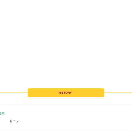
HISTORY
日
前
6
コメ