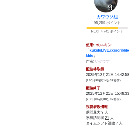
9
カワウソ組
95,259 ポイント
NEXT 4,741 ポイント
使用中のスキン
「
kukuluLIVE.cc/scribble
kids
」
作者:
いかです
配信枠取得
2025年12月21日 14:42:58
(230日9時間14分37秒前)
配信終了
2025年12月21日 15:48:33
(230日8時間09分02秒前)
視聴者数情報
瞬間最大
9
人
累積訪問者
21
人
タイムシフト視聴
7
人