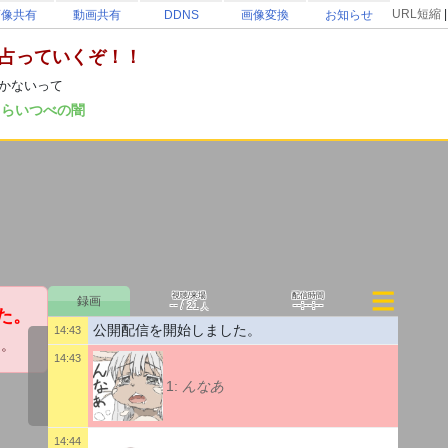
URL短縮
画像共有
動画共有
DDNS
画像変換
お知らせ
て占っていくぞ！！
しかないって
い
らいつべの闇
視聴/来場
配信時間
--
--:--:--
/
21
人
た。
公開配信を開始しました。
14:43
た。
14:43
1:
んなあ
14:44