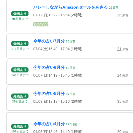
バレーしながらAmazonセールをあさる
27
日
前
録画あり
07/12(日)13:22
- 15:54
(
2時間
)
26
来場
96
日
後
まで
DOAXVV
今年の占い7月分
35
日
前
録画あり
07/04(土)15:49
- 17:04
(
1時間
)
21
178
日
後
まで
来場
今年の占い6月分
62
日
前
録画あり
06/07(日)14:19
- 15:45
(
1時間
)
24
146
日
後
まで
来場
今年の占い5月分
97
日
前
録画あり
05/03(日)13:13
- 15:16
(
2時間
)
35
29
日
後
まで
来場
今年の占い4月分
125
日
前
録画あり
04/05(日)13:46
- 14:49
(
1時間
)
20
108
日
後
まで
来場