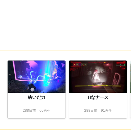
紡いだ力
Hなナース
288
日
前
60再生
288
日
前
91再生