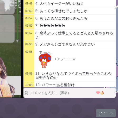
4:
人生もイージーがいいねえ
09:49
5:
あっても壊せたでしょたしか
09:50
6:
もうだめだこのおっさんたち
09:52
7:
🐎🐎🐎🐎🐎🐎🐎
09:57
8:
余裕ぶって仕事してるとどんどん増やされる
09:57
よ
9:
メガさんシゴできなんだねすごい
09:58
09:58
10:
アーーｗ
11:
いきなりなんでウイポって思ったらこれ今
09:59
日発売なのか
12:
パワーのある種付け
10:05
13:
ぶんさんみたいなやついねえの
10:05
14:
なんかすごい白い人いる
10:07
15:
え うちはぁ～
10:07
ツイート
16:
くそがり
10:08