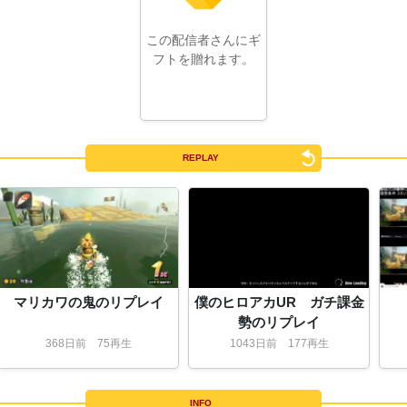
この配信者さんにギ
フトを贈れます。
REPLAY
マリカワの鬼のリプレイ
僕のヒロアカUR ガチ課金
勢のリプレイ
368
日
前
75再生
1043
日
前
177再生
INFO