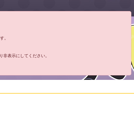
17:
くそリスに見えてきたな
10:08
18:
現実で３づけしてるのそうとうやべえな
10:08
19:
宝塚がちょっと早くなった
10:15
20:
6月終わりは暑いからｗ
10:16
21:
おじゃ！ウイポシリーズははじめて？
ます。
10:16
22:
秘書動くようになったんか
10:16
23:
さっきライブ２Dみたいに動いてた
10:17
より非表示にしてください。
24:
らしいですよらしい
10:19
25:
表示のレース結果じゃね？
10:21
26:
劇場カット不可です全部見てあげてくださ
10:23
い
27:
えっちだ・・・
10:24
28:
ｗ
10:24
29:
どういうことだ
10:24
10:25
30:
ダダｗ