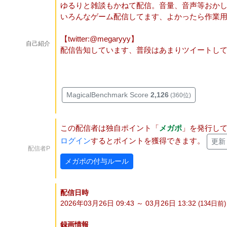
ゆるりと雑談もかねて配信。音量、音声等おか
いろんなゲーム配信してます、よかったら作業用
【twitter:@megaryyy】
自己紹介
配信告知しています、普段はあまりツイートし
MagicalBenchmark Score
2,126
(360位)
この配信者は独自ポイント「
メガポ
」を発行し
ログイン
するとポイントを獲得できます。
更新
配信者P
メガポの付与ルール
配信日時
2026年03月26日 09:43 ～ 03月26日 13:32
(134
日
前)
録画情報