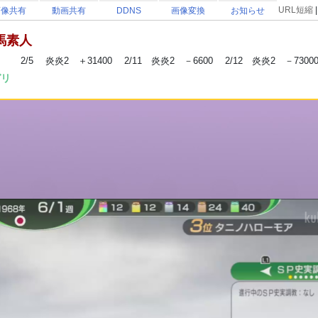
URL短縮
画像共有
動画共有
DDNS
画像変換
お知らせ
 馬素人
１月 収支 +380500 2/5 炎炎2 ＋31400 2/11 炎炎2 －6600 2/12 炎炎2 －73
ガリ