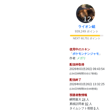
42:
連敗する予定ｗ
10:38
43:
ゲーム用に倍速でやるモードだったかな
10:39
44:
レース再生中に早送りとか巻き戻し入れた
12
10:39
らいいだけじゃん
ライオン組
45:
ｗ
10:41
939,249 ポイント
47:
年齢以上に身長と体重の維持が一番きつそ
10:42
う
NEXT 60,751 ポイント
48:
大抵減量が辛くなって騎手とか引退する人
10:43
が多いみたい
使用中のスキン
「
ポケモンナンジャモ
」
49:
名前安価はよ
10:43
作者:
メガリ
50:
それ史実のダービー馬だけど
10:44
配信枠取得
51:
してるけど
2026年03月26日 09:43:54
10:44
(134日8時間53分17秒前)
52:
嘘情報か？
10:44
配信終了
53:
重賞勝てたから賞金的にダービーは出れる
10:45
2026年03月26日 13:32:25
と思います
(134日5時間04分46秒前)
54:
馬はクソ暑いのが苦手なので
10:47
視聴者数情報
瞬間最大
24
人
55:
ｗ
10:47
累積訪問者
92
人
56:
逆に寒いのには結構好きらしいです
10:47
タイムシフト視聴
6
人