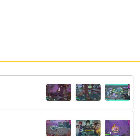
83:
ｗｗｗｗ
11:01
84:
うまれてないやろｗ
11:01
85:
この辺の年代からやると系統作りやすいよ
11:02
な
86:
平沼が引退して やっと岡部覚醒か
11:02
87:
虹いっぱいもってるけどなんかの特典？
11:03
87:
サンデーサイレンスかうべ
11:03
89:
サンデーのせいで日本はサンデーばっかり
11:03
になってもうた
90:
メスだとキョウエイマーチとかいくか
11:03
91:
このげーむって史実馬をさらにつよくする
11:04
とかよわくするとかできちゃうの？
92:
まぁ調教師がちゃんとしてたら適切なのえ
11:04
らんでくれるべ
93:
この適正で日本むりだったろってやつを海
11:05
外行かせて活躍させるとかはできるよな
11:06
94: