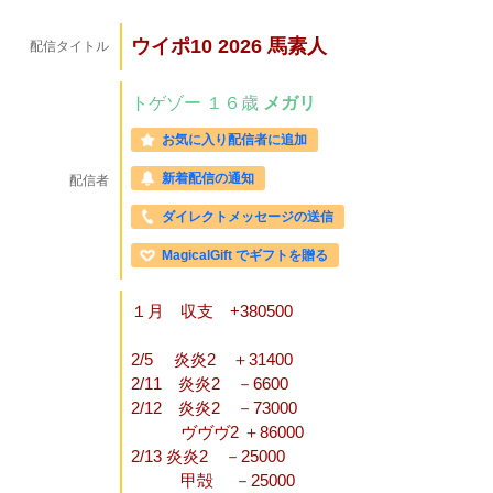
ウイポ10 2026 馬素人
配信タイトル
トゲゾー
１６歳
メガリ
お気に入り配信者に追加
新着配信の通知
配信者
ダイレクトメッセージの送信
MagicalGift でギフトを贈る
１月 収支 +380500
2/5 炎炎2 ＋31400
2/11 炎炎2 －6600
2/12 炎炎2 －73000
ヴヴヴ2 ＋86000
2/13 炎炎2 －25000
甲殻 －25000