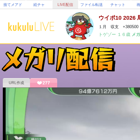
捨てメアド
絵チャ
LIVE配信
ファイル転送
チャット
ウイポ10 2026
トゲゾー
１６歳
メ
277
URL作成