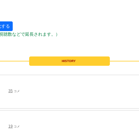
化する
視聴数などで延長されます。）
HISTORY
35
コメ
19
コメ