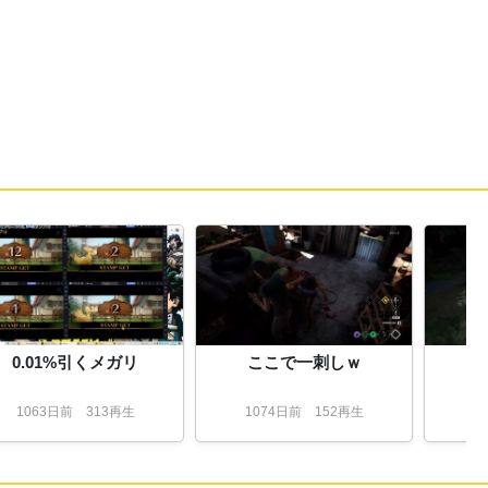
31:
♥❤
10:25
32:
え勝負の世界にイチャイチャカップルぶち
10:25
込めってこと？
33:
好位差しって感じですね
10:30
34:
ああああ
10:31
10:31
35:
36:
五頭は種馬作らないと確率は無理かも
10:34
37:
そういうことです
10:34
38:
子どもが五頭種馬にする感じですね
10:35
39:
メガポおじゃ
10:35
0.01%引くメガリ
ここで一刺しｗ
10:37
40:
ダダｗ
1063
日
前
313再生
1074
日
前
152再生
1
41:
マジで？！まだ見てない
10:37