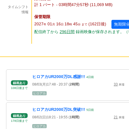
計 1 パート - 03時間47分57秒 (11,069 MB)
タイムシフト
情報
保管期限
2027
01
16
18
45
(162
日
後
)
無期限
年
月
日
時
分 まで
配信終了から
296
日
間
録画映像が保存されます。（
ヒロアカUR2000万DL感謝!!!
4
日
前
録画あり
08/03(月)17:48
- 20:37
(
2時間
)
33
来場
108
日
後
まで
ヒロアカ
ヒロアカUR2000万DL突破!!!
5
日
前
録画あり
08/02(日)18:21
- 19:55
(
1時間
)
21
来場
178
日
後
まで
ヒロアカ