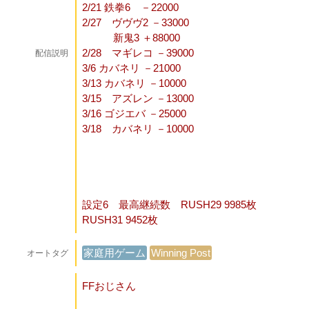
2/21 鉄拳6 －22000
2/27 ヴヴヴ2 －33000
新鬼3 ＋88000
2/28 マギレコ －39000
配信説明
3/6 カバネリ －21000
3/13 カバネリ －10000
3/15 アズレン －13000
3/16 ゴジエバ －25000
3/18 カバネリ －10000
設定6 最高継続数 RUSH29 9985枚
RUSH31 9452枚
家庭用ゲーム
Winning Post
オートタグ
FFおじさん