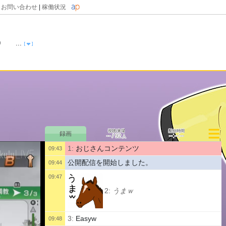
|
お問い合わせ
|
稼働状況
000 ...
視聴/来場
配信時間
--
--:--:--
/
92
人
1:
おじさんコンテンツ
09:43
公開配信を開始しました。
09:44
09:47
2:
うまｗ
3:
Easyw
09:48