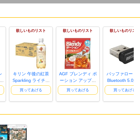
19:51
20:
お前の悪事を知っているぞ
🐯心当たりはあるな？
@あぎん
欲しいものリスト
欲しいものリスト
欲しいものリスト
19:51
21:
ヨシ！
@あぎん
22:
深夜はもうついていけないレベルにな
19:51
っちまったっす
@あぎん
レ
キリン 午後の紅茶
AGF ブレンディ ポ
バッファロー US
23:
深夜やるようなテニス中毒者のおろか
19:52
ど
Sparkling ライチス
ーション アップル
Bluetooth 5.0対
ものが集まってレベルがあがりすぎた
@あ
カッシ..
ティー 5..
アダプタ..
ぎん
買ってあげる
買ってあげる
買ってあげる
19:53
24:
電気式
@あぎん
20:00
25:
あぁ～もうきもちええんじゃ
@あぎん
20:19
26:
めし！！！！
@ぽんちち
20:35
27:
ガチで危機感持った方がい
いと思う
@ちてい