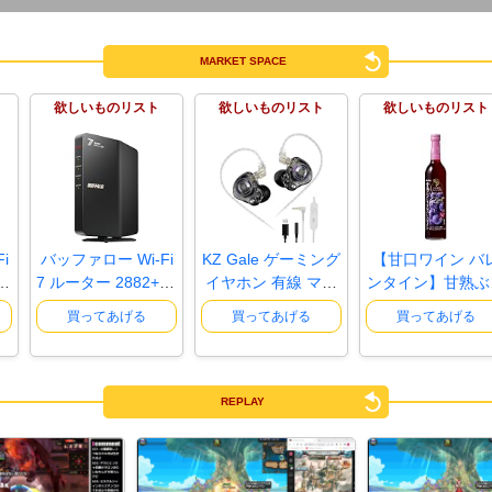
MARKET SPACE
欲しいものリスト
欲しいものリスト
欲しいものリスト
i
バッファロー Wi-Fi
KZ Gale ゲーミング
【甘口ワイン バ
68
7 ルーター 2882+68
イヤホン 有線 マイ
ンタイン】甘熟ぶ
8Mbps ..
ク付き ..
うのおい..
買ってあげる
買ってあげる
買ってあげる
REPLAY