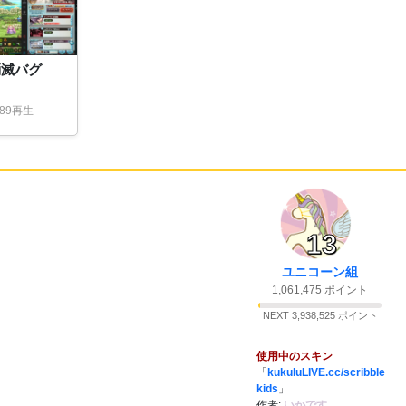
21:29
28:
ｳﾜｱｱｱ
@怪゚し゚い゚う゚
消滅バグ
な゚ぎ゚🐣🦭
9再生
21:52
29:
ｳﾜｱｱｱ！ｽﾋﾟｷﾃﾞﾙｼﾞﾊﾞｯｾﾖ！！
21:58
30:
っていってんの！
31:
げーむをやめろっての！
21:59
13
32:
お別れまであと二日ですか
22:00
ユニコーン組
33:
明日のレイドもやらずに終わりかｗ
22:01
1,061,475 ポイント
34:
俺もこのゲーム見切りつけていいか？
22:01
NEXT 3,938,525 ポイント
35:
それは個人の自由だからね
22:01
36:
４キャラならいつでも消化できるし時間拘
22:02
使用中のスキン
束もないしね
「
kukuluLIVE.cc/scribble
kids
」
37:
正直イネとかもあって土日拘束もしん
22:03
作者:
いかです