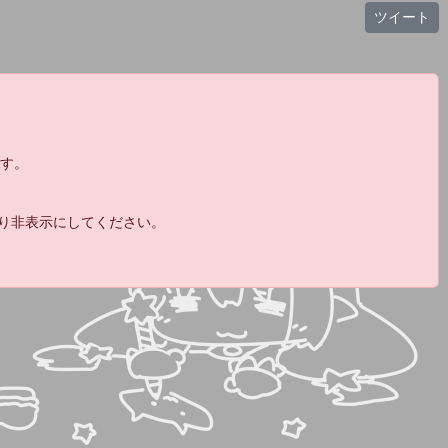
ツイート
19:18
13:
19:19
14:
@むれ
ます。
15:
おい酔うだろ
19:40
19:48
より非表示にしてください。
16:
@あぎん
19:48
17:
何やってんだお前ェっ!!!
@
あぎん
19:50
18:
チェンかわいい
@あぎん
19:50
19:
@ぽんちち