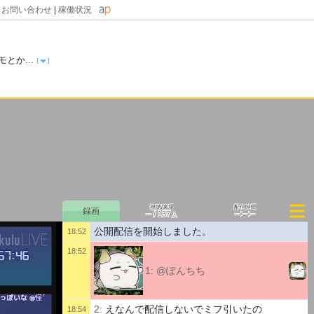
|
お問い合わせ
|
稼働状況
とか...
視聴/来場
配信時間
--
--:--:--
/
137
人
公開配信を開始しました。
18:52
18:52
1:
@ぽんちち
2:
えなんで配信しないでミフ引いたの
18:54