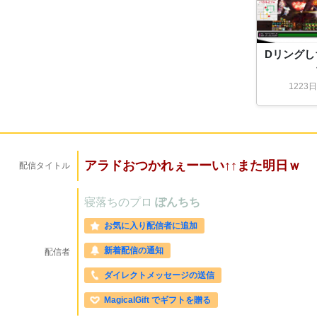
Dリングし
1223
日
アラドおつかれぇーーい↑↑また明日ｗ
配信タイトル
寝落ちのプロ
ぽんちち
お気に入り配信者に追加
新着配信の通知
配信者
ダイレクトメッセージの送信
MagicalGift でギフトを贈る