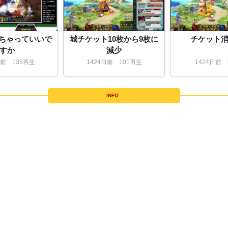
ちゃっていいで
城チケット10枚から9枚に
チケット
すか
減少
前
135再生
1424
日
前
101再生
1424
日
前
8
INFO