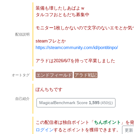
装備も壊したしあばよｗ
タルコフおともだち募集中
モニター1枚しかないので文字のないエモとか気
配信説明
steamフレとか
https://steamcommunity.com/id/pontitinpo/
アラドは2026/6/7を持って卒業しました
エンドフィールド
アラド戦記
オートタグ
ぽんちちです
自己紹介
MagicalBenchmark Score
1,595
(450位)
この配信者は独自ポイント「
ちんポイント
」を
ログイン
するとポイントを獲得できます。
更新