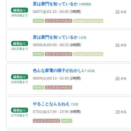
君は唐門を知っているか
15
時間
前
録画あり
08/07(金)01:15
- 04:45
(
3時間
)
25
来場
183
日
後
まで
NIKKE
エンドフィールド
EscapeFromTarkov
君は唐門を知っているか
1
日
前
録画あり
08/06(木)00:09
- 08:33
(
8時間
)
54
来場
181
日
後
まで
NIKKE
エンドフィールド
EscapeFromTarkov
色んな家電の様子がおかしい
3
日
前
録画あり
08/04(火)00:13
- 02:30
(
2時間
)
20
来場
102
日
後
まで
NIKKE
エンドフィールド
やることなんもねえ
7
日
前
録画あり
07/31(金)17:04
- 23:56
(
6時間
)
79
来場
177
日
後
まで
エンドフィールド
NIKKE