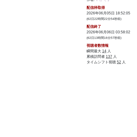
どかったからいい機会になった
@電気式華
憐集団
配信枠取得
38:
今の日課考えたら土日またぐのはしゃ
2026年06月05日 18:52:05
22:04
ーないよ・・・
@電気式華憐集団
(62日22時間22分54秒前)
39:
ヘル材料いらなきゃらやらんでよくない
配信終了
22:04
2026年06月06日 03:58:02
40:
そういう進行を調べるって面白そう
22:07
(62日13時間16分57秒前)
アラドはもう韓国で判明してるからないし
なぁ
@電気式華憐集団
視聴者数情報
瞬間最大
14
人
41:
騎士のやつが固くなる条件なんだろう
22:09
累積訪問者
137
人
って盛り上がってた記憶ある
@電気式華憐
集団
タイムシフト視聴
52
人
22:25
42:
43:
あれこのゲームなんだっけ
22:28
44:
そいやなんか１４に興味ありそうなつぶや
22:29
きしてたな？
45:
ドコモロ座なついな 何年前だっけ
22:36
22:40
46: