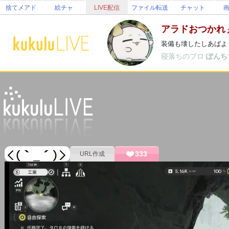
捨てメアド
絵チャ
LIVE配信
ファイル転送
チャット
アラドおつかれ
装備も壊したしあばよ
寝落ちのプロ
ぽんち
333
URL作成