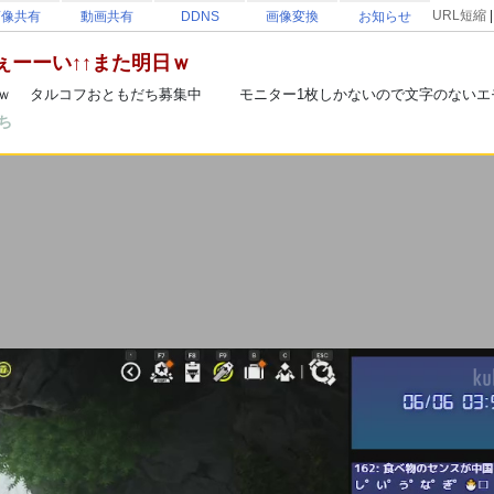
URL短縮
画像共有
動画共有
DDNS
画像変換
お知らせ
ぇーーい↑↑また明日ｗ
ｗ タルコフおともだち募集中 モニター1枚しかないので文字のないエモ
ち