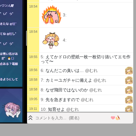
18:54
3:
18:54
4:
5:
えてかドロの壁紙一枚一枚切り抜いてエモ作
18:55
って〜
18:56
6:
なんだこの臭いは…
@むれ
18:58
7:
カミーユガチャに備えよ
@むれ
18:58
8:
なぜ飛田ではないのか
@むれ
19:05
9:
先を急ぎますので
@むれ
19:11
10:
知育せよ
@むれ
11:
ミフ引いてしまったのか 誰なのか知らぬ
19:12
が
19:13
12:
乳とタッパのでかい女だ
@むれ