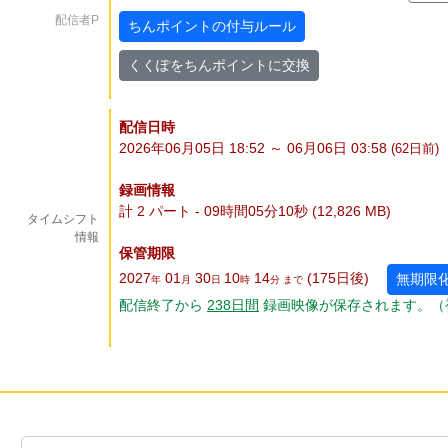
配信者P
ちんポイントの付与ルール
くくぽをちんポイントに交換
配信日時
2026年06月05日 18:52 ～ 06月06日 03:58
(62
日
前)
録画情報
計 2 パート - 09時間05分10秒 (12,826 MB)
タイムシフト
情報
保管期限
2027
01
30
10
14
(175
日
後
)
無期限
年
月
日
時
分 まで
配信終了から
238
日
間
録画映像が保存されます。（