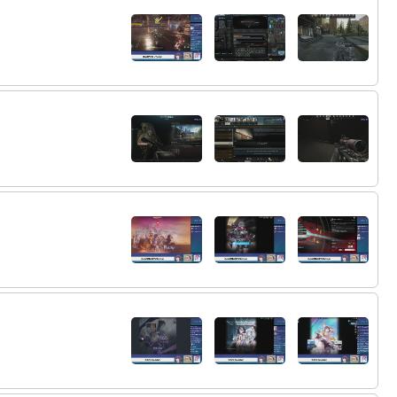
55:
なんとかなれーッ
56:
14の壁は厚いな
23:33
57:
キューブ売ったら
23:35
23:36
58:
ねれへんねん
59:
寝てくれって感じ
23:36
23:37
60:
送らなくていいよｗ
@電気式華憐集団
61:
もう二度と・・・な
23:37
62:
ディレひっぱれなくてほんと申し訳な
23:37
い。。。
@電気式華憐集団
63:
ふにふにさんきたあああああああ
23:38
64:
ふにふにさんものこして・・・
23:38
65:
あの緑色の顔ｗ
23:38
66:
ほなまたｗ
23:40