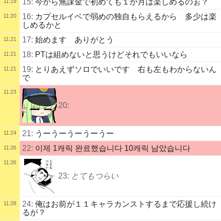
15:
今から無課金で初めても１か月は楽しめるのぉ？
11:19
16:
カプセルイベで弱めの独自もらえるから 多少は楽
11:20
しめるかと
17:
始めます ありがとう
11:21
18:
PTは組めないと思うけどそれでもいいなら
11:21
19:
とりあえずソロでいいです 右も左もわからないん
11:21
で
11:23
20:
21:
うーうーうーうーうー
11:24
22:
이제 1캐릭 완료했습니다 10캐릭 남았습니다
11:26
11:26
23:
とてもつらい
24:
俺はお前が１１キャラカンストするまで応援し続け
11:28
るが？