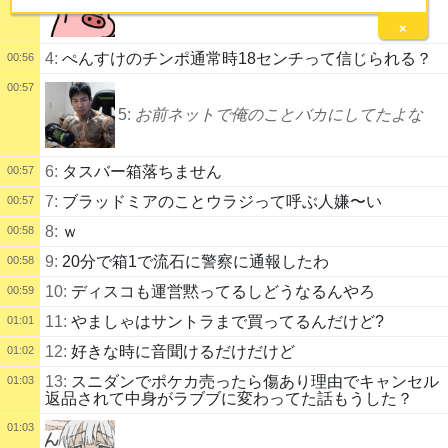
3:
×
4:
ぺんすけのチンポ通常時18センチって信じられる？
00:56
00:57
5:
お前ネットで俺のことバカにしてたよな
6:
タスバー箱落ちません
00:57
7:
ブラッドミアのことウラジって呼ぶ人嫌〜い
00:57
8:
ｗ
00:58
9:
20分で箱1で流石に警察に通報したわ
00:58
10:
ディスコも運営黙ってるしどうなるんやろ
00:59
11:
やましゃはサントラまで買ってるんだけど?
01:01
12:
好きな時に音聞けるだけだけど
01:02
13:
スニダンでポケカ売ったら傷あり理由でキャンセル
01:03
返品されて中身がラブブに変わってた話もうした？
01:03