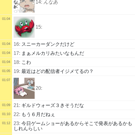
14:
んなあ
01:04
15:
16:
スニーカーダンクだけど
01:04
17:
まぁメルカリみたいなもんだ
01:04
18:
こわ
01:04
19:
最近はどの配信者イジメてるの？
01:05
01:07
20:
21:
ギルドウォーズ３きそうだな
01:09
22:
もう６月だねぇ
01:10
23:
今日ゲームショーがあるからそこで発表があるかも
01:12
しれんらしい