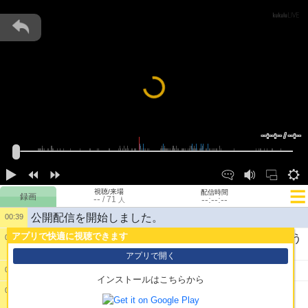
Loading...
--:--:-- / --:--
視聴/来場
配信時間
--
--:--:--
/
71
人
公開配信を開始しました。
00:39
アプリで快適に視聴できます
1:
ぴろちゃんのこと嫌いだけど1ゲットはさせてもらう
00:55
ね
アプリで開く
2:
ありがとね♡
00:55
インストールはこちらから
00:55