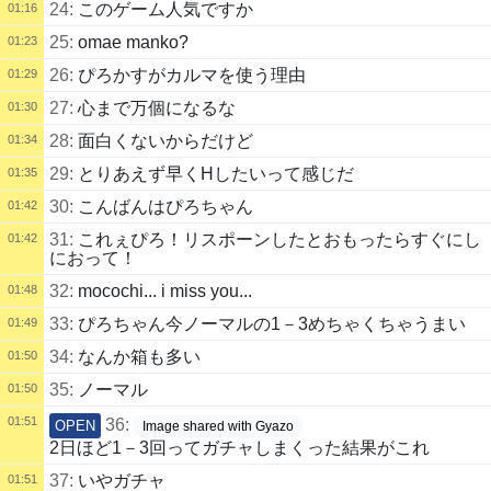
24:
このゲーム人気ですか
01:16
25:
omae manko?
01:23
26:
ぴろかすがカルマを使う理由
01:29
27:
心まで万個になるな
01:30
28:
面白くないからだけど
01:34
29:
とりあえず早くHしたいって感じだ
01:35
30:
こんばんはぴろちゃん
01:42
31:
これぇぴろ！リスポーンしたとおもったらすぐにし
01:42
におって！
32:
mocochi... i miss you...
01:48
33:
ぴろちゃん今ノーマルの1－3めちゃくちゃうまい
01:49
34:
なんか箱も多い
01:50
35:
ノーマル
01:50
01:51
36:
OPEN
Image shared with Gyazo
2日ほど1－3回ってガチャしまくった結果がこれ
37:
いやガチャ
01:51