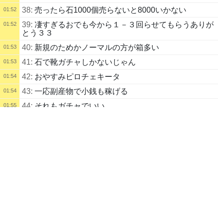
38:
売ったら石1000個売らないと8000いかない
01:52
39:
凄すぎるおでも今から１－３回らせてもらうありが
01:52
とう３３
40:
新規のためかノーマルの方が箱多い
01:53
41:
石で靴ガチャしかないじゃん
01:53
42:
おやすみピロチェキータ
01:54
43:
一応副産物で小銭も稼げる
01:54
44:
それもガチャでいい
01:55
配信タイトル
45:
正直石は暴落してもうだめかと思ったけどボットの
01:57
アラムやりつつタスバーLV55 (ぴろしき) | kukuluLIVE
介入で円安石高になったからなんとか踏みとどまった
LoL
わ
配信説明
01:58
46:
体験版やるべ
OPEN
なんだかんだ３０００円くらい使ってもうた鴨ｗ
DragonSword : Awakening on Steam
配信者
47:
なんだかんだ３０００円くらい使ってもうた鴨ｗ
01:59
ノーガード戦法
pirotyan
48:
ドラゴンネストの続編みたいなやつだべ
01:59
自己紹介
いろんなゲームやります
49:
へーい！
02:00
02:02
MagicalBenchmark Score
5,933
(71位)