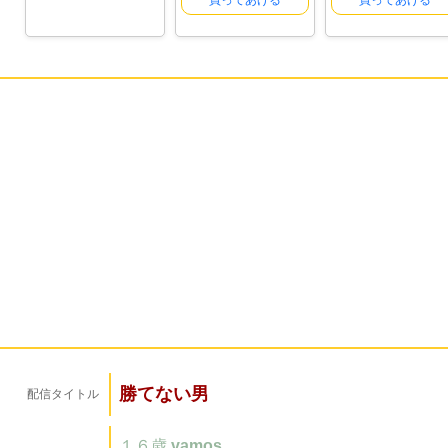
買ってあげる
買ってあげる
勝てない男
配信タイトル
１６歳
vamos