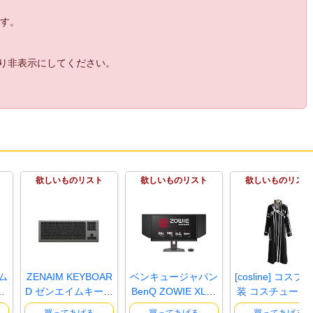
ます。
より非表示にしてください。
欲しいものリスト
欲しいものリスト
欲しいものリスト
ム
ZENAIM KEYBOAR
ベンキュージャパン
[cosline] コスプ
リ
D ゼンエイムキーボ
BenQ ZOWIE XL25
装 コスチューム 
ード【日本..
66K ゲー..
ード..