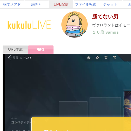
捨てメアド
絵チャ
LIVE配信
ファイル転送
チャット
勝てない男
ヴァロラントはイモー
１６歳
vamos
1
URL作成