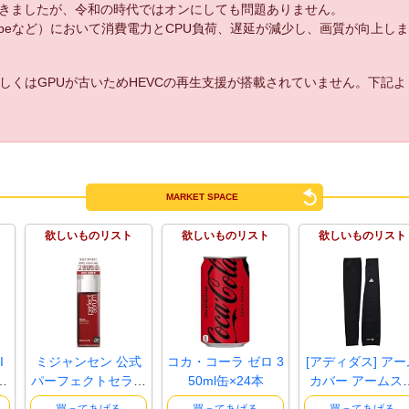
きましたが、令和の時代ではオンにしても問題ありません。
uTubeなど）において消費電力とCPU負荷、遅延が減少し、画質が向上し
しくはGPUが古いためHEVCの再生支援が搭載されていません。下記
MARKET SPACE
欲しいものリスト
欲しいものリスト
欲しいものリスト
I
ミジャンセン 公式
コカ・コーラ ゼロ 3
[アディダス] アー
え
パーフェクトセラム
50ml缶×24本
カバー アームス
スーパ..
ーブ BU..