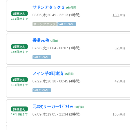
サドンアタック３
9
時間
前
録画あり
08/06(木)20:49
- 22:13
(
1時間
)
130
来場
181
日
後
まで
サドンアタック
VALORANT
香港vs俺
9
日
前
録画あり
07/28(火)21:04
- 00:07
(
3時間
)
32
来場
145
日
後
まで
VALORANT
メイン芋3到達済
15
日
前
録画あり
07/22(水)20:38
- 00:45
(
4時間
)
42
来場
181
日
後
まで
VALORANT
元2次リーガーｻﾄﾞｱﾀｗ
28
日
前
録画あり
07/09(木)19:05
- 21:34
(
2時間
)
165
178
日
後
まで
来場