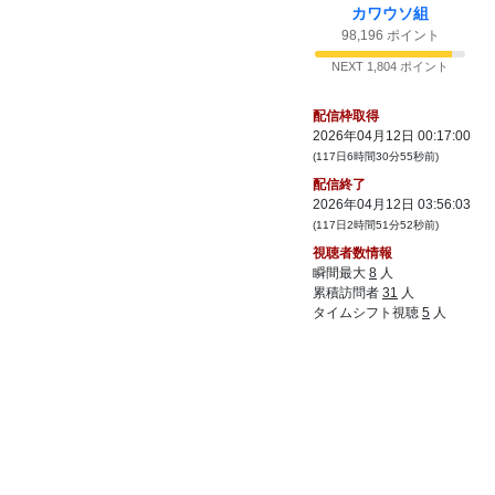
カワウソ組
98,196 ポイント
NEXT 1,804 ポイント
配信枠取得
2026年04月12日 00:17:00
(117日6時間30分55秒前)
配信終了
2026年04月12日 03:56:03
(117日2時間51分52秒前)
視聴者数情報
瞬間最大
8
人
累積訪問者
31
人
タイムシフト視聴
5
人