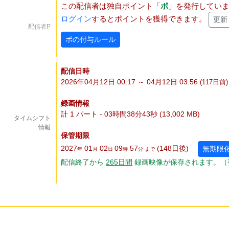
この配信者は独自ポイント「
ポ
」を発行してい
ログイン
するとポイントを獲得できます。
更新
配信者P
ポの付与ルール
配信日時
2026年04月12日 00:17 ～ 04月12日 03:56
(117
日
前)
録画情報
計 1 パート - 03時間38分43秒 (13,002 MB)
タイムシフト
情報
保管期限
2027
01
02
09
57
(148
日
後
)
無期限
年
月
日
時
分 まで
配信終了から
265
日
間
録画映像が保存されます。（