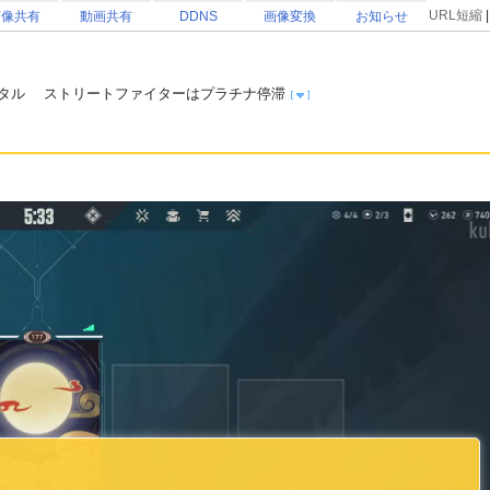
URL短縮
画像共有
動画共有
DDNS
画像変換
お知らせ
タル ストリートファイターはプラチナ停滞