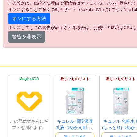
この設定は、伝統的な理由で配信者はオフにすることを推奨されて
オンにすることで多くの動画サイト（kukuluLIVEだけでなくYo
オンにする方法
オンにしてもこの警告が表示される場合は、お使いの環境はCPUも
警告を非表示
MagicalGift
欲しいものリスト
欲しいものリスト
この配信者さんにギ
キュレル 潤浸保湿
キュレル 化粧水 I
フトを贈れます。
乳液 つめかえ用 1.0
(しっとり)つめか
個
用 130ml