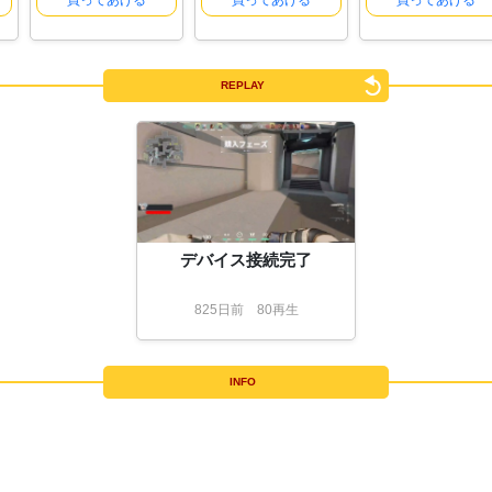
買ってあげる
買ってあげる
買ってあげる
REPLAY
デバイス接続完了
825
日
前
80再生
INFO