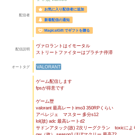
お気に入り配信者に追加
配信者
新着配信の通知
MagicalGift でギフトを贈る
ヴァロラントはイモータル
配信説明
ストリートファイターはプラチナ停滞
VALORANT
オートタグ
ゲーム配信します
fpsが得意です
ゲーム歴
valorant 最高レートimo3 350RPくらい
アペレジェ マスター 多分s12
lol(故) adc 最高レートd2
サドンアタック(故) 2次リーグクラン toxic
ow（故） season1 ほぼマクリー 最高72