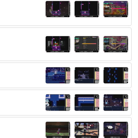
70:
うぉっちんぐゆー
11:28
71:
口ほどにもない…
11:31
72:
って言っても全然うまくやれなかったけど
11:31
73:
ここまでやってもコンバットのコツが全然
11:31
掴めない
74:
いいお姉ちゃんだ
11:33
75:
今作どっちかと言うと父娘の絆よりも姉妹
11:34
の絆の方にグッとくるな
76:
ロケットスピアが壁に飲み込まれていった
11:35
77:
あるある
11:35
78:
結局デコイ
11:39
79:
色々考えて結局デコイ
11:39
80:
すげえ広告だな…
11:40
81:
みもふたもなさすぎる
11:40
82:
いいんすかこんなの
11:40
83:
おれ最後死んだの？
12:03
84:
？？？
12:03