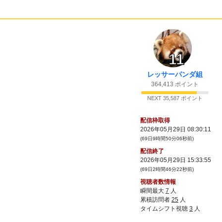
39:
じゃあな
10:14
40:
悪党の癖に潔い散り方だった
10:15
41:
このゲームダッシュとかないよな
10:29
42:
いくらなんでも下手すぎるだろ
10:29
11
43:
敵の攻撃ほぼ全部喰らうしかないんだけど
10:29
44:
これはどうやったら上手く戦えるようにな
10:30
レッサーパンダ組
るの？
364,413 ポイント
45:
いよいよハッキングの難易度来るところま
10:31
NEXT 35,587 ポイント
で来たな
46:
っけい！！！！！
10:36
配信枠取得
47:
勝利
10:36
2026年05月29日 08:30:11
(69日9時間50分06秒前)
48:
FPS恒例の決戦前物資大解放タイムだ
10:37
配信終了
49:
なんで内側にもついてるんだ
10:42
2026年05月29日 15:33:55
50:
自決用
(69日2時間46分22秒前)
10:42
視聴者数情報
51:
どういう部屋これ？？
10:43
瞬間最大
7
人
52:
何につながってるのこれ
10:46
累積訪問者
25
人
タイムシフト視聴
3
人
53:
茶色い足 赤い口 青い腕 緑の瞳
10:47