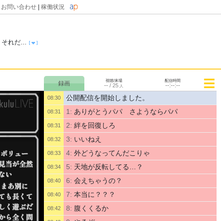
|
お問い合わせ
|
稼働状況
れだ...
視聴/来場
配信時間
--
--:--:--
/
25
人
公開配信を開始しました。
08:30
1:
ありがとうパパ さようならパパ
08:31
2:
絆を回復しろ
08:31
3:
いいねえ
08:32
4:
外どうなってんだこりゃ
08:33
5:
天地が反転してる…？
08:34
6:
会えちゃうの？
08:40
7:
本当に？？？
08:40
8:
腹くくるか
08:42