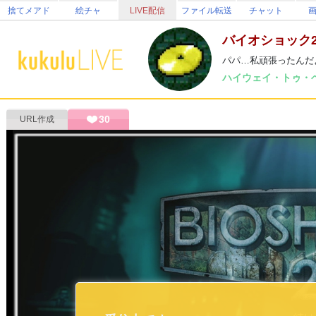
捨てメアド
絵チャ
LIVE配信
ファイル転送
チャット
バイオショック
パパ…私頑張ったんだ
ハイウェイ・トゥ・ヘ
30
URL作成