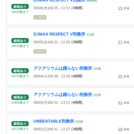
DJMAX RESPECT V刑務所
9
時間
前
録画あり
08/06(木)08:35
- 11:57
(
3時間
)
15
来場
182
日
後
まで
DJMAX
DJMAX RESPECT V刑務所
1
日
前
録画あり
08/05(水)08:31
- 12:00
(
3時間
)
27
来場
181
日
後
まで
DJMAX
アクアリウムは踊らない刑務所
2
日
前
録画あり
08/04(火)08:38
- 12:45
(
4時間
)
25
107
日
後
まで
来場
アクアリウムは踊らない刑務所
3
日
前
録画あり
08/03(月)08:31
- 13:21
(
4時間
)
41
118
日
後
まで
来場
UNBEATABLE刑務所
4
日
前
録画あり
08/02(日)08:31
- 12:27
(
3時間
)
29
101
日
後
まで
来場