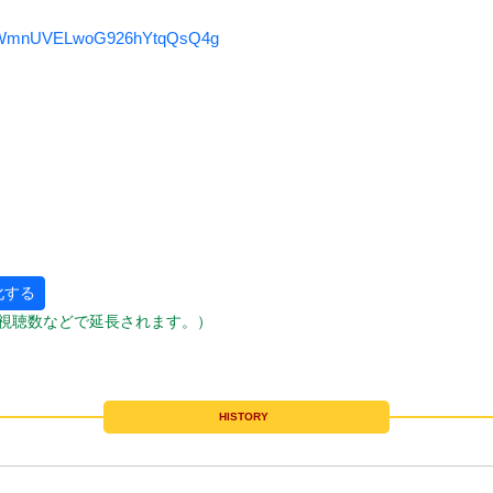
/UCWmnUVELwoG926hYtqQsQ4g
化する
視聴数などで延長されます。）
HISTORY