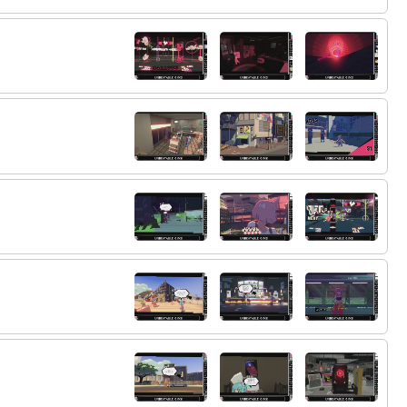
85:
わからない…
12:03
86:
てかラストっぽいけどまだもう一波乱ある
12:03
だろと思って最後まで普段の装備で行っちゃっ
た
87:
なんかお話よくわかんないところ多くてあ
12:04
んまりしっくり来てないかも
88:
というかテネンバウムは脱出できたんだろ
12:04
うか…
89:
流石に1のおれの最期を看取ってるはずだか
12:05
ら時系列的に生きてるはずなんだけど
90:
過去回想で田代さんが死んでる漫画もある
12:06
から油断できない
91:
一応DLCも買ってるからこのままできるん
12:06
だよなあ
92:
終わっても良いけどもうちょっとやりたい
12:07
気分だからちょっとだけ見てみるか
93:
どういう形式なのかもわからんし
12:07
94:
よくわからんがまあやってみるか
12:09
95:
よくやった！
12:20