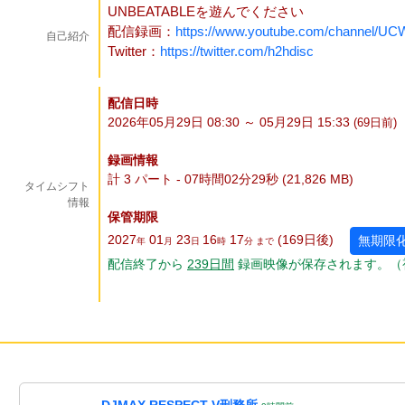
UNBEATABLEを遊んでください
配信録画：
https://www.youtube.com/channel
自己紹介
Twitter：
https://twitter.com/h2hdisc
配信日時
2026年05月29日 08:30 ～ 05月29日 15:33
(69
日
前)
録画情報
計 3 パート - 07時間02分29秒 (21,826 MB)
タイムシフト
情報
保管期限
2027
01
23
16
17
(169
日
後
)
無期限
年
月
日
時
分 まで
配信終了から
239
日
間
録画映像が保存されます。（