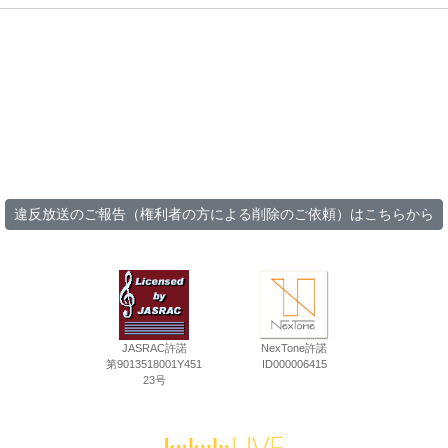
違反放送のご報告（権利者の方による削除のご依頼）はこちらから
JASRAC許諾
NexTone許諾
第9013518001Y451
ID000006415
23号