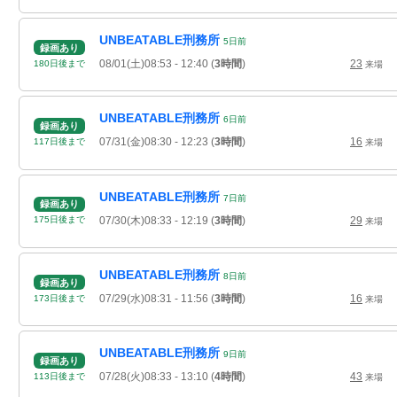
UNBEATABLE刑務所
5
日
前
録画あり
08/01(土)08:53
- 12:40
(
3時間
)
23
180
日
後
まで
来場
UNBEATABLE刑務所
6
日
前
録画あり
07/31(金)08:30
- 12:23
(
3時間
)
16
117
日
後
まで
来場
UNBEATABLE刑務所
7
日
前
録画あり
07/30(木)08:33
- 12:19
(
3時間
)
29
175
日
後
まで
来場
UNBEATABLE刑務所
8
日
前
録画あり
07/29(水)08:31
- 11:56
(
3時間
)
16
173
日
後
まで
来場
UNBEATABLE刑務所
9
日
前
録画あり
07/28(火)08:33
- 13:10
(
4時間
)
43
113
日
後
まで
来場