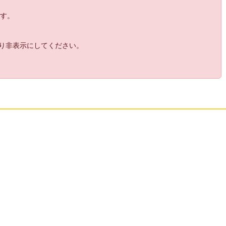
24:
誰も彼もこの街のすべてを信頼していない
09:38
ます。
25:
いいですねえ
09:38
26:
コミューンの最期はこうでなくちゃ
09:39
27:
やっちゃった！！！
より非表示にしてください。
09:57
28:
いいのこれ！？
09:57
29:
まてまて
09:57
30:
嘘嘘
09:58
31:
ごめんね
09:58
32:
ここのパート結構解法ありそうで面白いな
09:58
33:
今の解法で進む人どれくらい居るんだろう
09:58
な…
34:
へー
10:01
35:
でもみんなレベル2なんすわ
10:01
36:
ハッキング弾の方が欲しいのにドル取った
10:04
らとんでっちゃう
37:
そんなあ
10:04
38:
じゃそろそろ会いに行ってあげるか
10:12