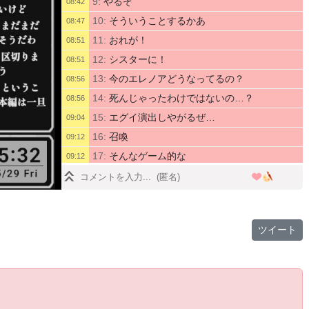
9:
やるぞ
08:42
10:
そういうことするかあ
08:47
11:
おれが！
08:51
12:
シスターに！
08:51
13:
今のエレノアどうなってるの？
08:56
14:
死んじゃったわけではないの…？
08:56
15:
エグイ演出しやがるぜ…
09:04
16:
召喚
09:12
17:
そんなゲーム的な
09:12
18:
っていうか10年の念願叶って再会したのに
09:13
すげえあっさりだな…
19:
あぶね
09:19
20:
スタックしかけた
09:19
ツイート
21:
話あんま解ってないけどおれってラプチャ
09:20
ーから出たら助かる状態なの？
22:
あいつなんか画面外でひどい目に合ってた
09:35
23:
まあいいかあんなヤツ…
09:35