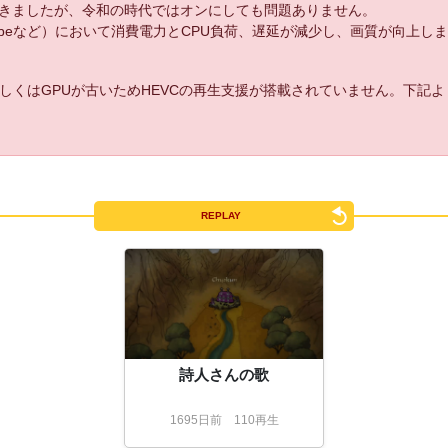
きましたが、令和の時代ではオンにしても問題ありません。
uTubeなど）において消費電力とCPU負荷、遅延が減少し、画質が向上し
しくはGPUが古いためHEVCの再生支援が搭載されていません。下記
REPLAY
詩人さんの歌
1695
日
前
110再生