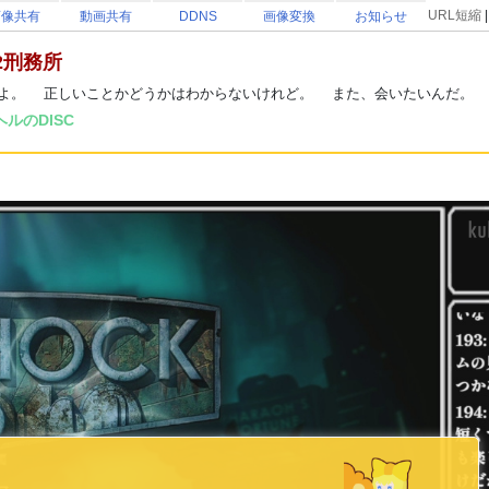
URL短縮
画像共有
動画共有
DDNS
画像変換
お知らせ
2刑務所
よ。 正しいことかどうかはわからないけれど。 また、会いたいんだ。 そ
ルのDISC