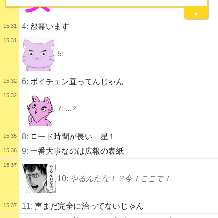
×
4:
怨霊います
15:31
15:31
5:
6:
ボイチェン直ってんじゃん
15:32
15:32
7:
...?
8:
ロード時間が長い 星１
15:35
9:
一番大事なのは広報の表紙
15:36
15:37
10:
やるんだな！？今！ここで！
11:
声まだ完全に治ってないじゃん
15:37