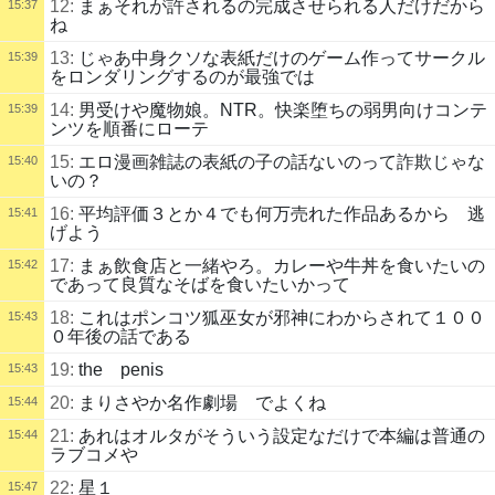
12:
まぁそれが許されるの完成させられる人だけだから
15:37
ね
13:
じゃあ中身クソな表紙だけのゲーム作ってサークル
15:39
をロンダリングするのが最強では
14:
男受けや魔物娘。NTR。快楽堕ちの弱男向けコンテ
15:39
ンツを順番にローテ
15:
エロ漫画雑誌の表紙の子の話ないのって詐欺じゃな
15:40
いの？
16:
平均評価３とか４でも何万売れた作品あるから 逃
15:41
げよう
17:
まぁ飲食店と一緒やろ。カレーや牛丼を食いたいの
15:42
であって良質なそばを食いたいかって
18:
これはポンコツ狐巫女が邪神にわからされて１００
15:43
０年後の話である
19:
the penis
15:43
20:
まりさやか名作劇場 でよくね
15:44
21:
あれはオルタがそういう設定なだけで本編は普通の
15:44
ラブコメや
22:
星１
15:47