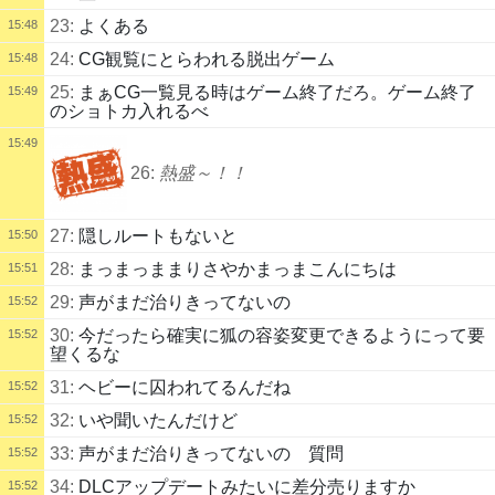
23:
よくある
15:48
24:
CG観覧にとらわれる脱出ゲーム
15:48
25:
まぁCG一覧見る時はゲーム終了だろ。ゲーム終了
15:49
のショトカ入れるべ
15:49
26:
熱盛～！！
27:
隠しルートもないと
15:50
28:
まっまっままりさやかまっまこんにちは
15:51
29:
声がまだ治りきってないの
15:52
30:
今だったら確実に狐の容姿変更できるようにって要
15:52
望くるな
31:
ヘビーに囚われてるんだね
15:52
32:
いや聞いたんだけど
15:52
33:
声がまだ治りきってないの 質問
15:52
34:
DLCアップデートみたいに差分売りますか
15:52