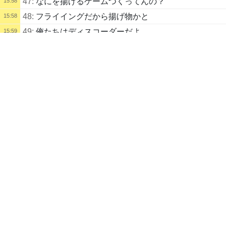
47:
なにを揚げるゲームつくってんの？
15:58
48:
フライイングだから揚げ物かと
15:58
49:
俺たちはディスコーダーだよ
15:59
配信タイトル
50:
使ってるけどROM専
15:59
フライイングゲーム制作 (まりさやか) | kukuluLIVE
Unity
お絵かき
お絵かき
51:
ほとんど使ってない
15:59
配信説明
52:
skypeってあるの？
15:59
ちょっと余裕ができたので、ゲーム制作開始（喉は治りました）
【企画】1ヶ月ゲーム制作チャレンジ（5月開始・6月販売予定）
53:
ICQだよ
15:59
5月の1ヶ月間で全リソースを投入し、一本のゲームを完成させます！
54:
ここ以外で人と会話してない
15:59
しばらくそれにむけて準備したり、絵を描いてるふりをしたりしますｂ
55:
仲良い人と毎日通話しとるよ
15:59
配信者
チキチキボーン
１５歳
まりさやか
56:
温泉ツアー！
16:01
自己紹介
57:
動くものを作るのは割と簡単に出来るけどセキュリ
16:01
■ 作品一覧
ティやインフラ気にしだすともっと繊細に調整する必
🎨 pixiv
https://www.pixiv.net/users/4959616
要がある
58:
通信暗号化したりね
16:01
■ 制作中のゲーム
59:
ただ動くならいいんだけど、エラー拾うのとかダメ
16:01
ダメだったりするからね
⚔️ 戦国妖姫繚乱 α版体験版（一時凍
https://marisayaka.itch.io/sen
60:
どうせハックされるんだし鍵かけずに覗きに来た人
16:02