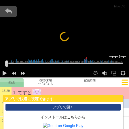
Loading...
--:--:-- / --:--
視聴/来場
配信時間
--
--:--:--
/
242
人
15:29
1:
てすと
アプリで快適に視聴できます
公開配信を開始しました。
15:30
アプリで開く
2:
おじゃ
15:30
インストールはこちらから
15:30
3:
まりさやかは女の子