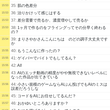
35:
肌の色差分
15:53
36:
治りかけって感じはする
15:53
37:
差分需要で売るか、濃度増やして売るか
15:53
38:
1ヶ月で作るのをフライングってその分早く終わる
15:53
の？
39:
まりさやかさんこんにちは のどの調子大丈夫です
15:54
か
40:
もうこんなに作ったの？
15:55
41:
ゲイバーでバイトでもしてるん？
15:55
42:
AI!
15:55
43:
AIのエッチ動画の精度がやや無視できないレベルに
15:56
なった作品が出てきている
44:
小さい規模のゲームならAIぶん投げでもAIのミスは
15:56
誤差だろうしな
45:
コードをAIにお任せしてるんだ？
15:56
46:
おかゆいところありますか？
15:57