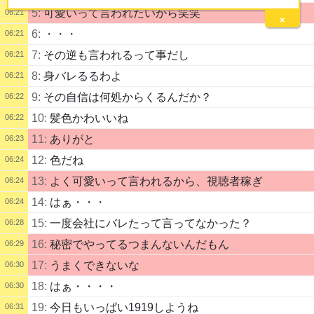
5:
可愛いって言われたいから笑笑
06:21
×
6:
・・・
06:21
7:
その逆も言われるって事だし
06:21
8:
身バレるるわよ
06:21
9:
その自信は何処からくるんだか？
06:22
10:
髪色かわいいね
06:22
11:
ありがと
06:23
12:
色だね
06:24
13:
よく可愛いって言われるから、視聴者稼ぎ
06:24
14:
はぁ・・・
06:24
15:
一度会社にバレたって言ってなかった？
06:28
16:
秘密でやってるつまんないんだもん
06:29
17:
うまくできないな
06:30
18:
はぁ・・・・
06:30
19:
今日もいっぱい1919しようね
06:31