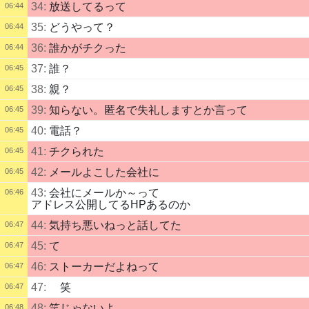
34:
放送してるって
06:44
35:
どうやって？
06:44
36:
誰かがチクった
06:44
37:
誰？
06:45
38:
親？
06:45
39:
知らない。匿名で失礼しますとか言って
06:45
40:
電話？
06:45
41:
チクられた
06:45
42:
メールよこした会社に
06:45
43:
会社にメールか～って
06:46
アドレス公開してるHPあるのか
44:
気持ち悪いねっと話してた
06:47
45:
て
06:47
46:
ストーカーだよねって
06:47
47:
笑
06:47
48:
笑じゃないよ
06:48