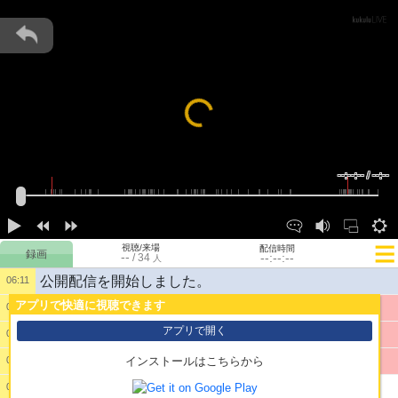
Loading...
--:--:-- / --:--
視聴/来場
配信時間
--
--:--:--
/
34
人
公開配信を開始しました。
06:11
アプリで快適に視聴できます
1:
おはよう！！
06:12
アプリで開く
2:
朝のコーヒーがうまいことうまいこと泣
06:13
3:
ドライヤーしてる
06:14
インストールはこちらから
4:
どうして顔出ししたいの？
06:19