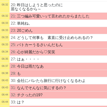
20:
昨日はしようと思ったのに
06:32
居なくなるから～
21:
三つ編み可愛いって言われたからまたした
06:32
22:
単純ね。
06:33
23:
20ごめん
06:33
24:
どうして何事も 素直に受け止められるの？
06:33
25:
パトカーうるさいんだもん
06:33
26:
心が綺麗だから♡笑笑
06:34
27:
はぁ・・・・
06:35
28:
今日は雨だなあ
06:37
29:
も
06:38
30:
会社にバレたら旅行に行けなくなるわよ
06:43
31:
なんでそんなに気にするの？
06:43
32:
チクったの19?
06:44
33:
は？
06:44