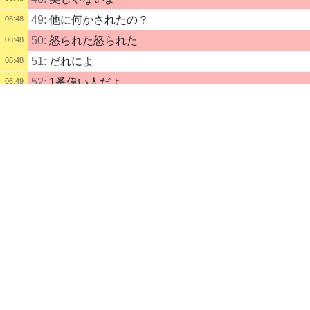
49:
他に何かされたの？
06:48
50:
怒られた怒られた
06:48
51:
だれによ
06:48
52:
1番偉い人だよ
06:49
配信タイトル
53:
笑
06:49
dethのライブ配信 () | kukuluLIVE
スマホ配信
54:
ってそれでもやるんだ そこも笑
06:49
配信説明
55:
笑ってるの何
06:49
雑談作業
56:
最悪
配信者
06:50
素敵な時間
初心者
華ちゃん
57:
その歳で怒られるなんて あまりないわよ
06:50
自己紹介
58:
うるせえよ
06:50
(この配信者は自己紹介を記入していません)
配信記録
59:
最悪だよ
06:50
60:
眉間に凄いシワよってるしね
06:50
dethのライブ配信
配信中
1
時間
前
61:
最悪ほんと
06:51
62:
怖い怖い。。。
06:51
dethのライブ配信ハンドメイド
4
時間
前
録画あり
06:51