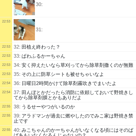
30:
22:53
31:
32:
田植え終わった？
22:53
33:
ぱわふるかーちゃん
22:53
34:
安く抑えたいなら草刈ってから除草剤撒くのが無難
22:53
35:
その上に防草シートも被せちゃいなよ
22:53
36:
日曜日2時間かけて除草剤霧吹きでまいたよ
22:54
37:
田んぼとかだったら消防に依頼しておいて野焼きし
22:54
てから除草剤膜とかもありだよ
38:
うるせーやつがいるのか
22:55
39:
アラドマンが過去に燃やしたのでみこ家は野焼き禁
22:55
止です
40:
みこちゃんのかーちゃんがいなくなる頃にはそのば
22:55
ばあもいなくなるんじゃないの？