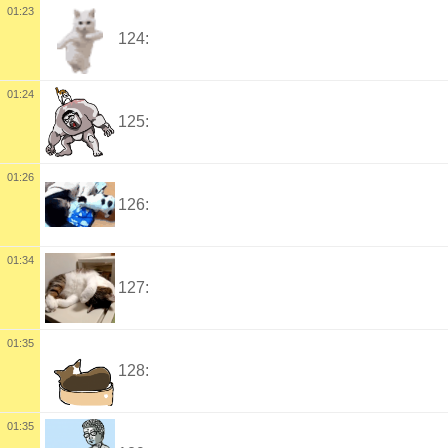
01:23
124:
01:24
125:
01:26
126:
01:34
127:
01:35
128:
01:35