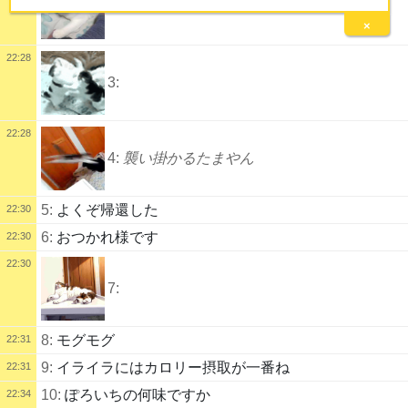
2:
×
22:28
3:
22:28
4:
襲い掛かるたまやん
5:
よくぞ帰還した
22:30
6:
おつかれ様です
22:30
22:30
7:
8:
モグモグ
22:31
9:
イライラにはカロリー摂取が一番ね
22:31
10:
ぽろいちの何味ですか
22:34