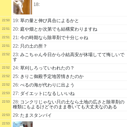
18:
19:
草の量と伸び具合によるかと
22:50
20:
庭や畑とか次第でも結構変わりますね
22:51
21:
今の時期なら除草剤で十分じゃね
22:51
22:
只の土の所？
22:51
23:
みこちゃん今日から小結高安が休場してて悔しいで
22:52
す
24:
草刈しろっていわれたの？
22:52
25:
きりこ御殿予定地苦情きたのか
22:52
26:
べるの海が代わりに出よう
22:52
27:
ダイエットになるしいいね
22:53
28:
コンクリじゃない只の土なら土地の広さと除草剤の
22:53
種類にもよるけどそのまま巻いても大丈夫なのある
29:
たまスタンバイ
22:53
22:53