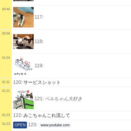
00:40
117:
00:58
118:
01:04
119:
120:
サービスショット
01:11
01:21
121:
ベルちゃん大好き
122:
みこちゃんこれ流して
01:23
01:23
123:
OPEN
www.youtube.com