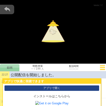
視聴/来場
配信時間
--
--:--:--
/
196
人
公開配信を開始しました。
22:27
アプリで快適に視聴できます
22:27
1:
アプリで開く
インストールはこちらから
22:27