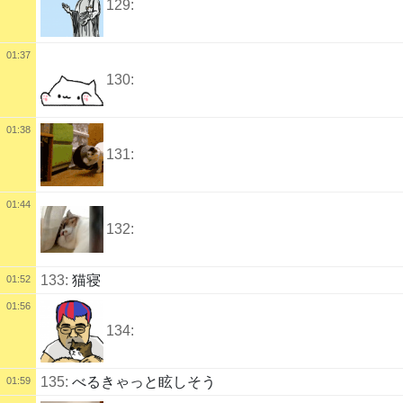
129:
01:37
130:
01:38
131:
01:44
132:
133:
猫寝
01:52
01:56
134:
135:
べるきゃっと眩しそう
01:59