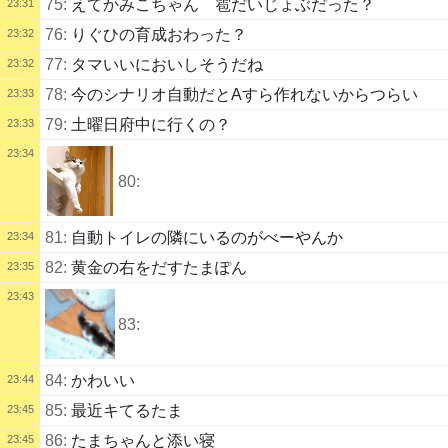
75:
えてかみこちゃん 雹だいじょぶだった？
23:31
76:
りぐひの育成おわった？
23:32
77:
タマいいにおいしそうだね
23:32
78:
今のシナリオ自動だとAすら作れないからつらい
23:33
79:
土曜日府中に行くの？
23:33
23:34
80:
81:
自動トイレの隣にいるのがべーやんか
23:34
82:
黄金の右をだすたまぽん
23:35
23:43
83:
84:
かわいい
23:44
85:
最近キてるたま
23:45
86:
たまちゃんと添い寝
23:45