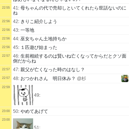
41:
母ちゃんの代で売却しといてくれたら世話ないのに
22:55
ね
42:
きりこ紹介しよう
22:56
43:
一等地
22:56
44:
巫女ちゃん土地持ちか
22:56
45:
１匹遊び始まった
22:56
46:
生前相続するのは賢いね亡くなってからだとクソ面
22:57
倒だからね
47:
親父が亡くなった時のはなし？
22:57
22:57
48:
おつかれさん 明日休み？
@杉
22:59
49:
50:
やめてあげて
23:00
23:00
51: