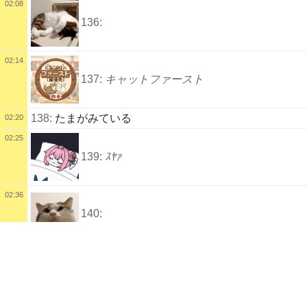
02:08
136:
02:14
137:
キャットファースト
138:
たまがみている
02:20
02:25
139:
ｽﾔｧ
02:36
140:
配信タイトル
世界猫ぐるめ博覧会2026 ～ウマ娘も大疾走にゃ～
141:
べるがぺろしている
02:44
ウマ娘
配信説明
03:02
youtubeはじめました
142:
https://www.youtube.com/channel/UCy6oHJ09V2uhKfrPKygvfUA/video