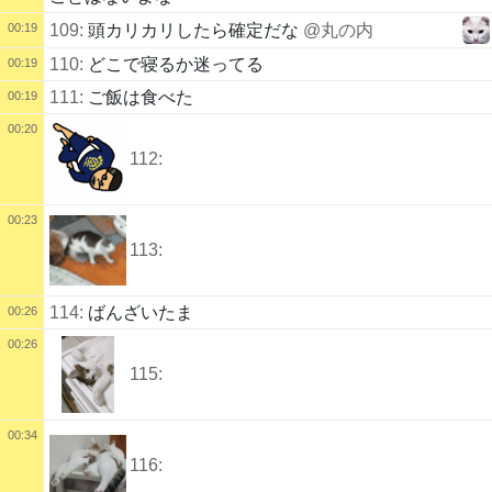
00:19
109:
頭カリカリしたら確定だな
@丸の内
110:
どこで寝るか迷ってる
00:19
111:
ご飯は食べた
00:19
00:20
112:
00:23
113:
114:
ばんざいたま
00:26
00:26
115:
00:34
116: