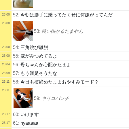
52:
今朝は勝手に乗ってたくせに何嫌がってんだ
23:00
23:00
53:
襲い掛かるたまやん
54:
三角跳び離脱
23:00
55:
嫁がみつめてるよ
23:00
56:
母ちゃんが心配かたまよ
23:04
57:
もう満足そうだな
23:09
58:
今日も檻締めたままおやすみモード？
23:11
23:11
59:
キリコパンチ
60:
いけます
23:17
61:
nyaaaaa
23:17