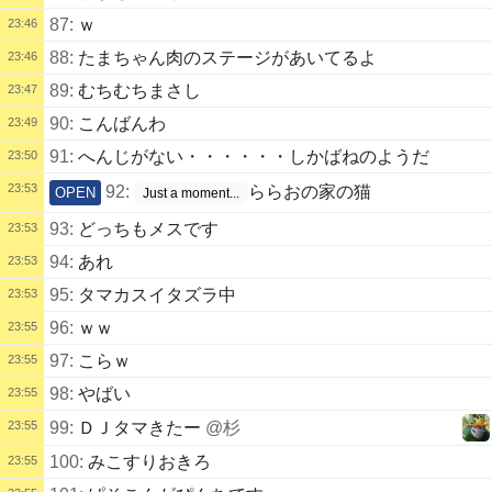
87:
ｗ
23:46
88:
たまちゃん肉のステージがあいてるよ
23:46
89:
むちむちまさし
23:47
90:
こんばんわ
23:49
91:
へんじがない・・・・・・しかばねのようだ
23:50
23:53
92:
ららおの家の猫
OPEN
Just a moment...
93:
どっちもメスです
23:53
94:
あれ
23:53
95:
タマカスイタズラ中
23:53
96:
ｗｗ
23:55
97:
こらｗ
23:55
98:
やばい
23:55
23:55
99:
ＤＪタマきたー
@杉
100:
みこすりおきろ
23:55