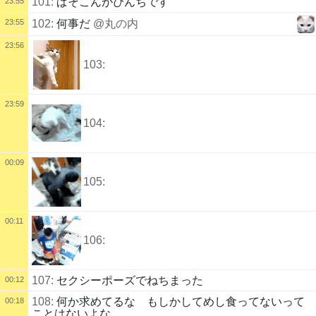
101:
ぱそこんがぴんちです
23:55
23:55
102:
何事だ
@丸の内
23:56
103:
23:59
104:
00:09
105:
00:11
106:
107:
セクシーポーズでねちまった
00:12
108:
何か求めてるな もしかしてめし食ってないって
00:18
ことはないよな