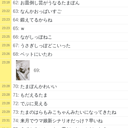
62:
お皿倒し芸がうなるたまぽん
23:18
63:
なんかおっぱいすご
23:22
64:
鍛えてるからね
23:23
65:
ｗ
23:23
66:
ながしっぽねこ
23:25
67:
うさぎしっぽどこいった
23:26
68:
ベットにいたわ
23:26
23:28
69:
70:
たまぽんかわいい
23:28
71:
もだえるたま
23:28
72:
でぶに見える
23:28
73:
たまのはらもみこちゃんみたいになってきたね
23:29
74:
来月でウマ娘新シナリオだっけ？早いね
23:31