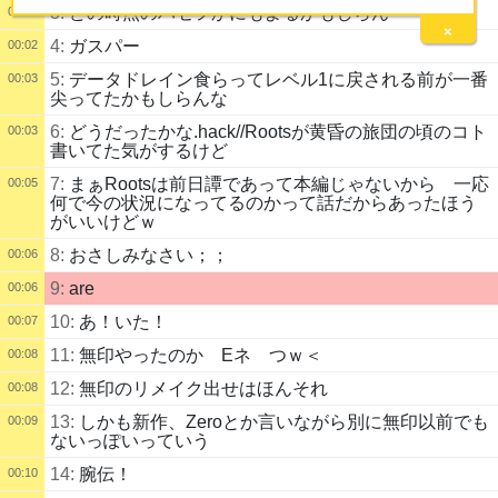
3:
どの時点のハセヲかにもよるかもしらん
00:01
×
4:
ガスパー
00:02
5:
データドレイン食らってレベル1に戻される前が一番
00:03
尖ってたかもしらんな
6:
どうだったかな.hack//Rootsが黄昏の旅団の頃のコト
00:03
書いてた気がするけど
7:
まぁRootsは前日譚であって本編じゃないから 一応
00:05
何で今の状況になってるのかって話だからあったほう
がいいけどｗ
8:
おさしみなさい；；
00:06
9:
are
00:06
10:
あ！いた！
00:07
11:
無印やったのか Eネ つｗ＜
00:08
12:
無印のリメイク出せはほんそれ
00:08
13:
しかも新作、Zeroとか言いながら別に無印以前でも
00:09
ないっぽいっていう
14:
腕伝！
00:10