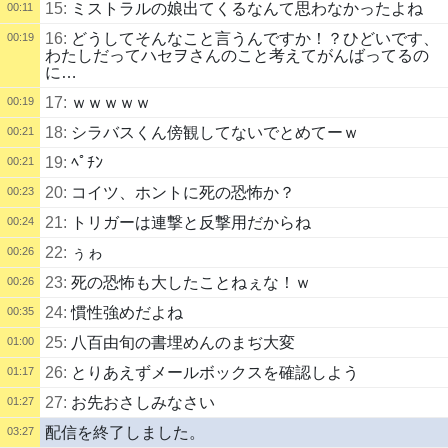
15:
ミストラルの娘出てくるなんて思わなかったよね
00:11
16:
どうしてそんなこと言うんですか！？ひどいです、
00:19
わたしだってハセヲさんのこと考えてがんばってるの
に…
17:
ｗｗｗｗｗ
00:19
18:
シラバスくん傍観してないでとめてーｗ
00:21
19:
ﾍﾟﾁﾝ
00:21
20:
コイツ、ホントに死の恐怖か？
00:23
21:
トリガーは連撃と反撃用だからね
00:24
22:
ぅゎ
00:26
23:
死の恐怖も大したことねぇな！ｗ
00:26
24:
慣性強めだよね
00:35
25:
八百由旬の書埋めんのまぢ大変
01:00
26:
とりあえずメールボックスを確認しよう
01:17
27:
お先おさしみなさい
01:27
配信を終了しました。
03:27