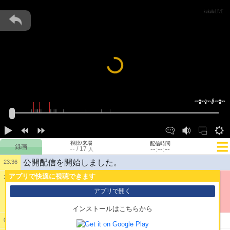
Loading...
--:--:-- / --:--
視聴/来場
配信時間
--
--:--:--
/
17
人
公開配信を開始しました。
23:36
アプリで快適に視聴できます
23:36
1:
アプリで開く
インストールはこちらから
2:
…来い…来いよ…俺は…ここにいるッ！！
00:00