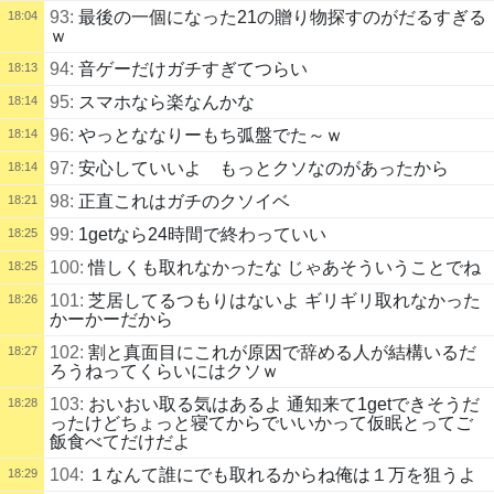
93:
最後の一個になった21の贈り物探すのがだるすぎる
18:04
ｗ
94:
音ゲーだけガチすぎてつらい
18:13
95:
スマホなら楽なんかな
18:14
96:
やっとななりーもち弧盤でた～ｗ
18:14
97:
安心していいよ もっとクソなのがあったから
18:14
98:
正直これはガチのクソイベ
18:21
99:
1getなら24時間で終わっていい
18:25
100:
惜しくも取れなかったな じゃあそういうことでね
18:25
101:
芝居してるつもりはないよ ギリギリ取れなかった
18:26
かーかーだから
102:
割と真面目にこれが原因で辞める人が結構いるだ
18:27
ろうねってくらいにはクソｗ
103:
おいおい取る気はあるよ 通知来て1getできそうだ
18:28
ったけどちょっと寝てからでいいかって仮眠とってご
飯食べてだけだよ
104:
１なんて誰にでも取れるからね俺は１万を狙うよ
18:29