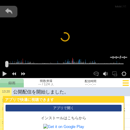
Loading...
--:--:-- / --:--
視聴/来場
配信時間
--
--:--:--
/
124
人
公開配信を開始しました。
13:20
アプリで快適に視聴できます
1:
シティスタミナって何で消費してる？
13:51
アプリで開く
2:
なんかのちのち1200万ファンス稼ぐって目標あるよ
13:53
ね
インストールはこちらから
3:
コツコツ店長スペシャルと釣りやるしかないかぁ
13:54