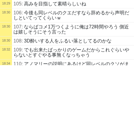
105:
高みを目指して素晴らしいね
18:29
106:
今後も同レベルのクエだすなら辞めるから声明だ
18:30
しといてってくらいｗ
107:
ならばコメ1万つくように俺は72時間やろう 側近
18:30
は嬉しそうにそう言った
108:
3D酔いする人をふるい落としてるのかな
18:30
109:
でも出来たばっかりのゲームだからこれぐらいや
18:32
らないとすぐやる事無くなっちゃう
110:
アノマリーの説明にあるけど同レベルのクソがま
18:34
配信タイトル
だあるから全部やってねということです
NEVERNESS TO EVERNESS 他 round３ (Chiho) | kukuluLIVE
111:
学校のこれはピカイチでクソだけど
18:35
Soulmask
112:
いろんなクソがあるけどこれが最大のクソ
18:36
配信説明
また新たな日課ゲーとなるのかすぐお腹いっぱいになるのか……果たし
113:
ついにブドウの量産体制が整ったぞ
18:38
て？
114:
１日やっても終わらない人が多いと思うわこのク
18:41
ソイベ
■GW期間予定■
115:
そびえ立つクソだけど
とりあえず海賊はしばらくやりそうですが、GWは多分ソウルマスク参
18:52
加になりそうです。
18:53
P飯店メンバー/リスナーは是非奮ってご参加ください。