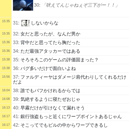
30:
「吠えてんじゃねぇぞ三下がー！！」
15:35
31:
しないからな
32:
女だと思ったが、なんだ男か
15:35
33:
背中だと思ってたら胸だった
15:36
34:
ただ最強アタッカーではある
15:36
35:
そろそろこのゲームの評価固まった？
15:38
36:
バグ多いだけで面白いよね
15:38
37:
ファルディーヤはダメージ肩代わりしてくれるだけ
15:56
だよ
38:
誰でもバフかけれるからでは
16:04
39:
気絶するように寝たぜおじゃ
16:08
40:
早霧だけが引けなくて漏れそう
16:13
41:
銀行強盗もっと近くにワープポイントあるじゃん
16:17
42:
そこってでもビルの中からワープできるし
16:17