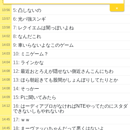
4:
今日sキャラ配布だけど何選ぶ？
13:55
×
5:
凸しないの
13:56
6:
光パ強スンギ
13:57
7:
レクイエムは闇っぽいよね
13:58
8:
なんだこれ
14:02
9:
車いらないよなこのゲーム
14:03
10:
ミニゲーム？
14:03
11:
ラインかな
14:04
12:
最近おとろえが隠せない側近さんこんにちわ
14:08
13:
ほら朝起きても股間がしょんぼりしてたりとか
14:08
14:
そっかー
14:08
15:
Pに聞いてみたら
14:09
16:
はーディアブロがなければNTEやってたのにスタダ
14:12
できないしもやれないわ
17:
ｗｗ
14:45
18:
まーヴァッハちゃんだって悪くはないよ
14:45