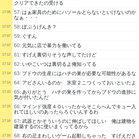
クリアできたの受ける
57:
はぁ家具のためにハソールとらないといけないのか
17:06
なぁ・・・
58:
ぽぷうげんき？
17:07
59:
ぐすん
17:07
60:
元気に店で暴力を働いてる
17:07
61:
すげえ裏切りそうな声してたけど
17:12
62:
いやこいつは裏切るよ俺知ってる
17:12
63:
ブドウの生産にはハチの巣が必要な可能性があるな
17:14
64:
アビさんいるのか 氷室２こつくっておいといたよ
17:14
65:
ありがとう ハチの巣を作ってからブドウの進捗に
17:15
気が付いたんだ
66:
マインド強度４０いったからそこらへんでキュー入
17:15
れてほしいのあったらろぐいんするわ
67:
武器とかそういうのに伸ばしてほしい 俺は建物を
17:16
建築するのに使いまくってるから
68:
右の忌まわしいゲーム起動しちゃった すげえださ
17:16