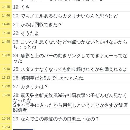
19:
くさ
14:45
20:
でもノエルあるならカタリナいらんと思うけど
14:46
21:
かみは回収できた？
14:46
22:
そうだよ
14:48
23:
こいつも悪くないけど弱点つかないといけないから
14:48
ちょっとね
24:
魚影と上のバーの動きリンクしててぎょえーってな
15:08
った
25:
スタミナなくなっても釣り続けれるから備えれるよ
15:10
26:
初期竿だと9までしかつれんね
15:13
27:
カタリナは？
15:20
28:
震天裂空斬光旋風滅砕神罰攻撃の子ぜんぜん見なく
15:30
なったな
Sキャラ手に入ったから用無しということかさすが飯店
関係者
29:
なんでこの赤髪の子の口調三下なの？
15:34
15:34