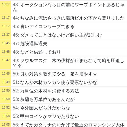
43:
オークションなら目の前にワープポイントあるじゃ
16:17
ん
44:
ちなみに俺はさっきの場所ビルの下から登りました
16:17
45:
青いアイコンワープできる
16:17
46:
ダメってことはないけど飼い主が悲しむ
16:37
47:
危険運転過失
16:45
48:
などと供述しており
16:45
49:
ソウルマスク 木の伐採が止まらなくて箱を圧迫し
16:47
てる
50:
良い対策を教えてやる 箱を増やすｗ
16:48
51:
なんか木材ガンガン使う要素ないかな
16:49
52:
万単位の木材を消費する方法
16:50
53:
灰燼も万単位であるんだが
16:50
54:
今外国人だらけだからな
16:52
55:
甲虫コインがマジでたりない
16:58
56:
えてかカタリナのおかげで最近のロマンシング大体
17:05