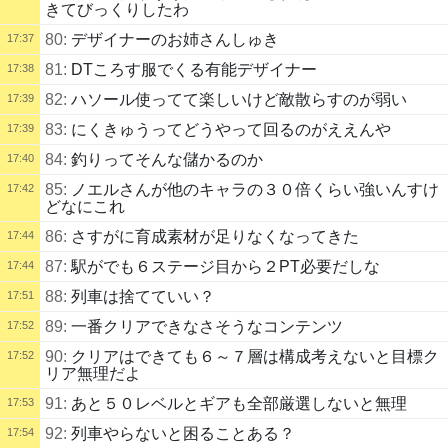
きてびっくりしたわ
80:
デザイナーのお姉さんしゅき
17:37
81:
DTころす服でくる有能デザイナー
17:38
82:
ハソール使ってて楽しいけど敵散らすのが弱い
17:39
83:
にくきゅうってどうやって回るのがええんや
17:39
84:
釣りってそんな儲かるのか
17:40
85:
ノエルさんが他のキャラの３０倍くらい強いんすけ
17:42
どなにこれ
86:
さすがに育成素材が足りなくなってきた
17:44
87:
駅がでも６ステージ目から２PT必要だしな
17:44
88:
列車は捨てていい？
17:51
89:
一番クリアできなさそうなコンテンツ
17:52
90:
クリアはできても６～７層は構成考えないと目標ク
17:52
リア無理だよ
91:
あと５０レベルとギアも全部厳選しないと無理
17:53
92:
列車やらないと困ることある？
17:54