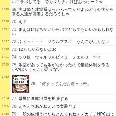
いコラボしてる でカタリナいけばおっけー？ｗ
69:
実は俺も建築系ばっかふってんだよねどうせ後から
17:16
来る人達が装備ふるだろうしｗ
70:
え？
17:16
71:
まぁはにばちかいからバフどもでもいいかもしれな
17:17
い
72:
ふぅ～・・・ ソウルマスク うんこが足りない
17:17
73:
12万しか石ないよお
17:18
74:
５０連 ウィル３ルビィ３ ノエル０ すぞ
17:21
75:
氷室があっても氷がなかったので量産体制を作る
17:25
がやはりうんこが足りない
17:32
76:
「何やってんだお前ェっ!!!!」
77:
母屋に倉庫部屋を拡張する
17:34
78:
えちえちあかねえいつ実装だよ
17:35
79:
一般の依頼うけたらとんでもねぇデカチチNPC出て
17:36