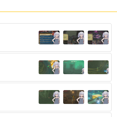
25:
ﾃｨﾝｺﾝｶﾝｺﾝ
23:02
26:
ｳｱｱ！ｽﾋﾟｷﾃﾞﾙｼﾞﾊﾞｯｾﾖ！！
23:02
27:
ｳﾜｱｱｱ
23:02
28:
お寿司！
29:
(っ´ω｀c)
23:03
23:03
30:
むっすー
23:03