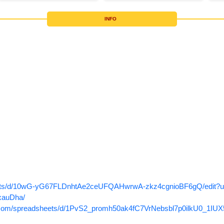
INFO
heets/d/10wG-yG67FLDnhtAe2ceUFQAHwrwA-zkz4cgnioBF6gQ/edit?u
xauDha/
e.com/spreadsheets/d/1PvS2_promh50ak4fC7VrNebsbl7p0ilkU0_1IUX