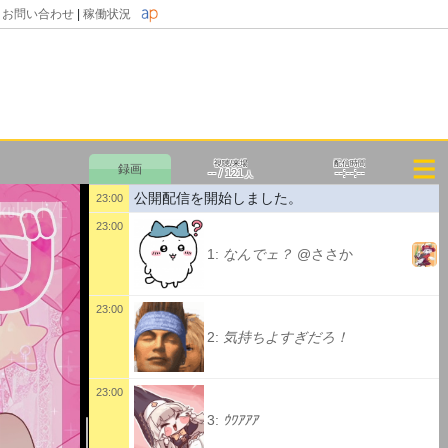
|
お問い合わせ
|
稼働状況
視聴/来場
配信時間
--
--:--:--
/
121
人
公開配信を開始しました。
23:00
23:00
1:
なんでェ？
@ささか
23:00
2:
気持ちよすぎだろ！
23:00
3:
ｳﾜｱｱｱ