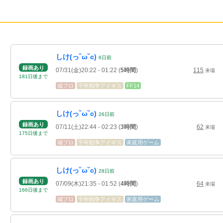
しけ(っ˘ω˘c)
6
日
前
録画あり
07/31(金)20:22
- 01:22
(
5時間
)
115
来場
181
日
後
まで
城プロ
千年戦争アイギス
FF14
しけ(っ˘ω˘c)
26
日
前
録画あり
07/11(土)22:44
- 02:23
(
3時間
)
62
来場
175
日
後
まで
城プロ
千年戦争アイギス
家庭用ゲーム
しけ(っ˘ω˘c)
28
日
前
録画あり
07/09(木)21:35
- 01:52
(
4時間
)
64
来場
166
日
後
まで
城プロ
千年戦争アイギス
家庭用ゲーム