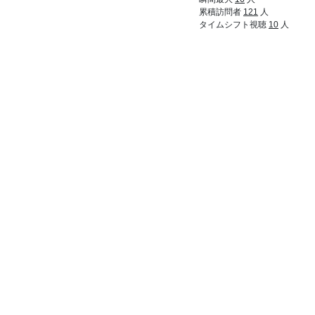
23:02
累積訪問者
121
人
タイムシフト視聴
10
人
20:
23:02
21:
23:02
22:
ｳｱｱ！ｽﾋﾟｷﾃﾞﾙｼﾞﾊﾞｯｾﾖ！！
23:02
23:
ｳｱｱ！ｽﾋﾟｷﾓﾘﾁｬﾊﾞﾀﾞﾝｷﾞｼﾞﾏｾﾖ！
23:02
24:
キモキモキモキモ
23:02