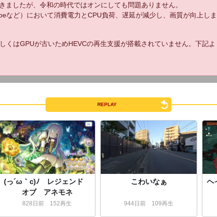
きましたが、令和の時代ではオンにしても問題ありません。
uTubeなど）において消費電力とCPU負荷、遅延が減少し、画質が向上し
しくはGPUが古いためHEVCの再生支援が搭載されていません。下記
REPLAY
(っ´ω｀c)ﾉ レジェンド
こわいなぁ
ヘ
オブ アネモネ
828
日
前
152再生
944
日
前
109再生