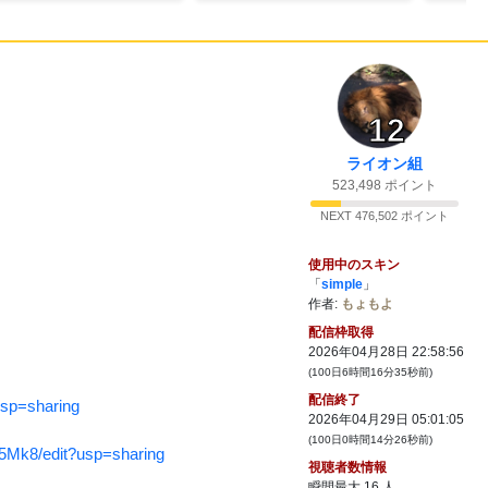
23:01
15:
ｳｱｱ！ｽﾋﾟｷﾃﾞﾙｼﾞﾊﾞｯｾﾖ！！
12
23:01
ライオン組
16:
気持ちよすぎだろ！
523,498 ポイント
NEXT 476,502 ポイント
23:02
17:
ｳｱｱ！ｽﾋﾟｷﾃﾞﾙｼﾞﾊﾞｯｾﾖ！！
使用中のスキン
「
simple
」
作者:
もょもよ
23:02
配信枠取得
18:
ｳｱｱ！ｽﾋﾟｷﾓﾘﾁｬﾊﾞﾀﾞﾝｷﾞｼﾞﾏｾﾖ！
2026年04月28日 22:58:56
(100日6時間16分35秒前)
配信終了
sp=sharing
23:02
2026年04月29日 05:01:05
19:
俺が役立たずだって言いてえの
(100日0時間14分26秒前)
か？
5Mk8/edit?usp=sharing
視聴者数情報
瞬間最大
16
人