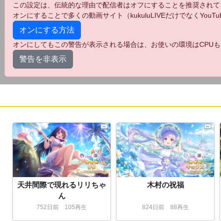
この設定は、伝統的な理由で配信者はオフにすることを推奨されて
オンにすることで多くの動画サイト（kukuluLIVEだけでなくYo
オンにする方法
オンにしてもこの警告が表示される場合は、お使いの環境はCPUも
警告を非表示
天井間際で現れるリリちゃ
木村の祝福
ん
752
日
前
105再生
824
日
前
88再生