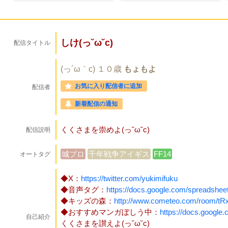
しけ(っ˘ω˘c)
配信タイトル
(っ´ω｀c)
１０歳
もょもよ
お気に入り配信者に追加
配信者
新着配信の通知
くくさまを崇めよ(っ˘ω˘c)
配信説明
城プロ
千年戦争アイギス
FF14
オートタグ
◆X：
https://twitter.com/yukimifuku
◆音声タグ：
https://docs.google.com/spreads
◆キッズの森：
http://www.cometeo.com/room/tR
◆おすすめマンガぼしう中：
https://docs.googl
自己紹介
くくさまを讃えよ(っ˘ω˘c)