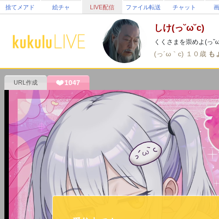
捨てメアド
絵チャ
LIVE配信
ファイル転送
チャット
しけ(っ˘ω˘c)
くくさまを崇めよ(っ˘ω˘
(っ´ω｀c)
１０歳
も
1047
URL作成