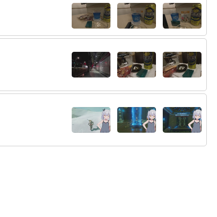
23:03
37:
ｳｱｱ！ｽﾋﾟｷﾃﾞﾙｼﾞﾊﾞｯｾﾖ！！
23:03
38:
ｽﾋﾟｷｦｲｼﾞﾒﾇﾝﾃﾞ
23:03
39:
ｳｱｱ！ｽﾋﾟｷﾃﾞﾙｼﾞﾊﾞｯｾﾖ！！
23:03
40:
ﾁｮﾜﾖｰ
41:
(っ´ω｀c)
23:05
42:
(っ´ω｀c)
23:05
23:05
43:
(っ´ω｀ﾋﾟｮｰ)
@ささか
23:05