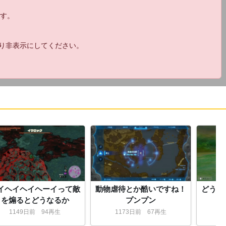
9:
ｳｱｱ！ｽﾋﾟｷﾃﾞﾙｼﾞﾊﾞｯｾﾖ！！
ます。
23:01
より非表示にしてください。
10:
ｳｱｱ！ｽﾋﾟｷﾓﾘﾁｬﾊﾞﾀﾞﾝｷﾞｼﾞﾏｾﾖ！
23:01
11:
ｳﾜｱｱｱ
23:01
12:
みなごろーしー！
23:01
13:
TNPにゃ
イヘイヘイヘーイって敵
動物虐待とか酷いですね！
どうす
を煽るとどうなるか
プンプン
23:01
1149
日
前
94再生
1173
日
前
67再生
1
14:
ｳｱｱ！ｽﾋﾟｷﾓﾘﾁｬﾊﾞﾀﾞﾝｷﾞｼﾞﾏｾﾖ！