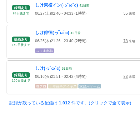
しけ東横イン(っ˘ω˘c)
41
日
前
録画あり
06/27(土)02:40
- 04:33
(
1時間
)
55
93
日
後
まで
来場
しけ徘徊(っ˘ω˘c)
42
日
前
録画あり
06/25(木)21:26
- 23:40
(
2時間
)
78
来場
160
日
後
まで
スマホ配信
しけ(っ˘ω˘c)
51
日
前
録画あり
06/16(火)21:51
- 02:42
(
4時間
)
83
来場
160
日
後
まで
城プロ
千年戦争アイギス
家庭用ゲーム
記録が残っている配信は
1,012
件です。(クリックで全て表示)