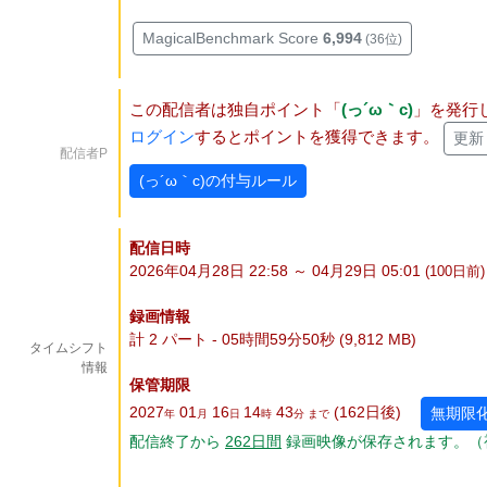
MagicalBenchmark Score
6,994
(36位)
この配信者は独自ポイント「
(っ´ω｀c)
」を発行
ログイン
するとポイントを獲得できます。
更新
配信者P
(っ´ω｀c)の付与ルール
配信日時
2026年04月28日 22:58 ～ 04月29日 05:01
(100
日
前)
録画情報
計 2 パート - 05時間59分50秒 (9,812 MB)
タイムシフト
情報
保管期限
2027
01
16
14
43
(162
日
後
)
無期限
年
月
日
時
分 まで
配信終了から
262
日
間
録画映像が保存されます。（