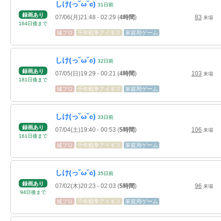
しけ(っ˘ω˘c)
31
日
前
録画あり
07/06(月)21:48
- 02:29
(
4時間
)
83
来場
164
日
後
まで
城プロ
千年戦争アイギス
家庭用ゲーム
しけ(っ˘ω˘c)
32
日
前
録画あり
07/05(日)19:29
- 00:21
(
4時間
)
103
来場
181
日
後
まで
城プロ
千年戦争アイギス
家庭用ゲーム
しけ(っ˘ω˘c)
33
日
前
録画あり
07/04(土)19:40
- 00:53
(
5時間
)
106
来場
161
日
後
まで
城プロ
千年戦争アイギス
家庭用ゲーム
しけ(っ˘ω˘c)
35
日
前
録画あり
07/02(木)20:23
- 02:03
(
5時間
)
96
来場
94
日
後
まで
城プロ
千年戦争アイギス
家庭用ゲーム