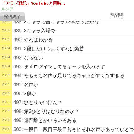
「アラド戦記」YouTubeと同時...
486:
大分つよいなー
23:02
ルンア
487:
先週いってないの？
23:02
視聴/来場
--
/
38
人
488:
3キャラで自キャラ12体だったかな
23:03
489:
3キャラ入場で
23:03
490:
やればわかる
23:03
491:
3段目だけつよくすれば楽勝
23:04
492:
ならない
23:04
493:
まずログインしてるキャラを入れます
23:04
494:
そもそも名声が足りてるキャラがすくなすぎる
23:05
495:
名声か
23:05
496:
2段か
23:05
497:
ひとりでいけん？
23:05
498:
第3ひとりはむりなのか？
23:05
499:
遠距離とかいろいろある
23:06
500:
一段目二段目三段目各それぞれ名声があってひとつ
23:06