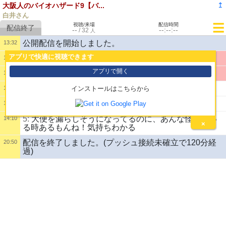
↥
大阪人のバイオハザード9【バ...
白井さん
視聴/来場
配信時間
--
--:--:--
/
32
人
公開配信を開始しました。
13:32
アプリで快適に視聴できます
1:
d
13:32
アプリで開く
2:
j
13:54
3:
ごめん！俺が持って帰った
14:08
インストールはこちらから
4:
部屋のおしゃれ飾りに人の頭部を借りてる
14:09
5:
大便を漏らしそうになってるのに、あんな怪物がい
14:10
×
る時あるもんね！気持ちわかる
配信を終了しました。(プッシュ接続未確立で120分経
20:50
過)