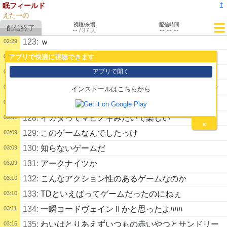
↥
眠フィールド
121:
うおおおおおおおおｗ
02:27
えたーの
視聴/来場
配信時間
122:
景気づけに通常ガチャ１０連いきあｍすか
02:28
--
--:--:--
/
37
人
123:
ｗ
02:29
124:
このゲーム全然ssr出ないからごみだよ
02:34
アプリで快適に視聴できます
125:
赤は停電してますね
02:34
アプリで開く
126:
起きてからの工場の様子見楽しみにして寝ますｗ
02:36
インストールはこちらから
127:
SOS助けたらなにかあるの？
02:58
128:
イカダってマビノギみたいで楽しい
03:01
×
129:
このゲームなんでしたっけ
03:09
130:
知らないゲームだ
03:09
131:
アークナイツか
03:09
132:
こんなアクション性のあるゲームなのか
03:10
133:
TDといえばってゲームだったのにねぇ
03:10
134:
一瞬コードヴェインⅡかと思ったよﾊﾊﾊ
03:11
135:
わいはとりあえずいつもの赤いやつとサンドリー
03:15