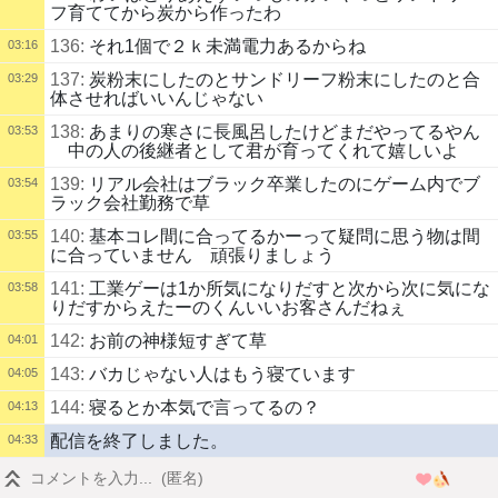
フ育ててから炭から作ったわ
136:
それ1個で２ｋ未満電力あるからね
03:16
137:
炭粉末にしたのとサンドリーフ粉末にしたのと合
03:29
体させればいいんじゃない
138:
あまりの寒さに長風呂したけどまだやってるやん
03:53
中の人の後継者として君が育ってくれて嬉しいよ
139:
リアル会社はブラック卒業したのにゲーム内でブ
03:54
ラック会社勤務で草
140:
基本コレ間に合ってるかーって疑問に思う物は間
03:55
に合っていません 頑張りましょう
141:
工業ゲーは1か所気になりだすと次から次に気にな
03:58
りだすからえたーのくんいいお客さんだねぇ
142:
お前の神様短すぎて草
04:01
143:
バカじゃない人はもう寝ています
04:05
144:
寝るとか本気で言ってるの？
04:13
配信を終了しました。
04:33