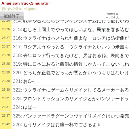
AmericanTruckSimurator
312:
それな
23:25
杏山ｼｭﾝ＠truckgame
313:
それそれ。分かち合いができたら一切起きないのだ
23:25
視聴/来場
--
/
24
人
314:
戦争やるんならジャンケンシステムにして欲しいわ
23:26
315:
むしろ上同士でやってほしいよな。民衆を巻き込む
23:26
316:
ウクライナはハメられた側よな ロシアは防衛側だ
23:27
317:
ロシアようやっとる ウクライナといいつつ米国も
23:27
318:
去年ロシア行ってきたけど、兵はおるね。表向きで
23:28
319:
特に日本におると西側の情報しか入ってこないしね
23:28
320:
どっちが正義でどっちが悪とかいうつもりはないけ
23:29
321:
おC~
23:30
322:
ウクライナにゲームをリメイクしてるメーカーある
23:30
323:
フロントミッションのリメイクとかパンツァードラ
23:31
324:
ほほー
23:31
325:
パンツァードラグーンツヴァイリメイクはいつ発売
23:37
326:
もうリメイクはお腹一杯でござるよｂ
23:42