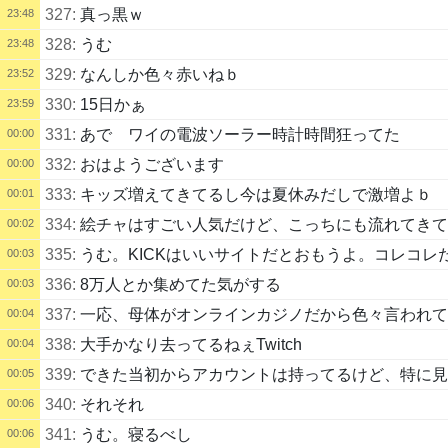
327:
真っ黒ｗ
23:48
328:
うむ
23:48
329:
なんしか色々赤いねｂ
23:52
330:
15日かぁ
23:59
331:
あで ワイの電波ソーラー時計時間狂ってた
00:00
332:
おはようございます
00:00
333:
キッズ増えてきてるし今は夏休みだしで激増よｂ
00:01
334:
絵チャはすごい人気だけど、こっちにも流れてきて
00:02
335:
うむ。KICKはいいサイトだとおもうよ。コレコ
00:03
336:
8万人とか集めてた気がする
00:03
337:
一応、母体がオンラインカジノだから色々言われてた
00:04
338:
大手かなり去ってるねぇTwitch
00:04
339:
できた当初からアカウントは持ってるけど、特に見
00:05
340:
それそれ
00:06
341:
うむ。寝るべし
00:06