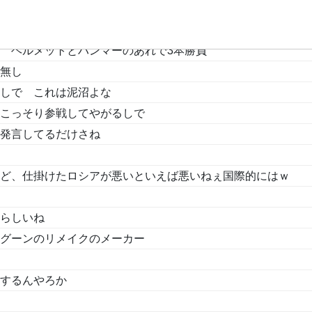
けど強欲奴がいつの時代もいよるからなぁ
 ヘルメットとハンマーのあれで3本勝負
無し
しで これは泥沼よな
こっそり参戦してやがるしで
発言してるだけさね
ど、仕掛けたロシアが悪いといえば悪いねぇ国際的にはｗ
らしいね
グーンのリメイクのメーカー
するんやろか