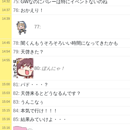
75:
GWなのにバレーは特にイベントないのね
14:32
76:
おかえり！
14:37
14:39
77:
78:
闇くんもうそろそろいい時間になってきたかも
14:45
79:
天啓きた？
14:54
14:55
80:
ぽんにゃ！
81:
パド・・・？
15:00
82:
天啓来るとどうなるんです？
15:03
83:
うんこなぅ
15:04
84:
本気で行け！！！
15:15
85:
結果みていけよ・・・
15:16
15:16