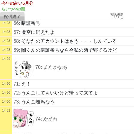
今年の占い5月分
65:
らいつべの闇
視聴/来場
--
/
35
人
66:
暗証番号
14:23
67:
虚空に消えたよ
14:23
68:
そなたのアカウントはもう・・・しんでいる
14:23
69:
闇くんの暗証番号なら今私の隣で寝てるけど
14:23
14:29
70:
まだかなあ
71:
え！
14:30
72:
うんこしてもいいけど帰って来てよ
14:30
73:
うんこ離席なう
14:30
14:31
74:
かえれ