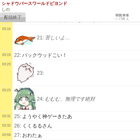
19:
今さら疑うものか！私はおまえを信じる！
シャドウバースワールドビヨンド
しの
視聴/来場
--
/
58
人
20:
相手の進化３がおもろーなんですが
03:07
03:16
21:
苦しいよ…
22:
バックウッドこい！
03:19
03:23
23:
03:23
24:
むむむ、無理です絶対
25:
ようやく神ゲーきたあ
03:31
26:
くくるるさん
03:32
27:
おわたぁ
03:59