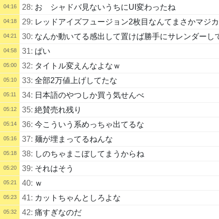
28:
お シャドバ見ないうちにUI変わったね
04:16
29:
レッドアイズフュージョン2枚目なんてまさかマジ
04:18
30:
なんか動いてる感出して置けば勝手にサレンダーし
04:21
31:
ぱい
04:58
32:
タイトル変えんなよなｗ
05:00
33:
全部2万値上げしてたな
05:10
34:
日本語のやつしか買う気せんべ
05:11
35:
絶賛売れ残り
05:12
36:
今こういう系めっちゃ出てるな
05:14
37:
麺が埋まってるねんな
05:16
38:
しのちゃまこぼしてまうからね
05:18
39:
それはそう
05:20
40:
ｗ
05:21
41:
カットちゃんとしろよな
05:23
42:
痛すぎなのだ
05:32