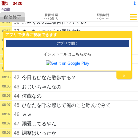
↥
聖1 3420
にワロタよなｗ
42歳
35:
ごみくんの工場は土日休み？
07:56
視聴/来場
配信時間
--
--:--:--
/
58
人
36:
ごみくんの工場何作ってたの
07:57
37:
めっちゃニッチな産業やね
07:57
アプリで快適に視聴できます
38:
まあ非常識だわな
07:58
アプリで開く
39:
こういうあがりうれしいよな
07:59
インストールはこちらから
40:
ひなたげんき？写真見せて
08:01
41:
ひなの犬種おしえて
08:04
×
42:
今日もひなた散歩する？
08:05
43:
おじいちゃんなの
08:05
44:
何歳なの
08:05
45:
ひなたを呼ぶ感じで俺のこと呼んでみて
08:07
46:
ｗｗ
08:07
47:
溺愛してるやん
08:07
48:
調整はいったか
08:08