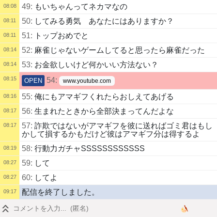
49:
もいちゃんってネカマなの
08:08
50:
してみる勇気 あなたにはありますか？
08:11
51:
トップおめでと
08:11
52:
麻雀じゃないゲームしてると思ったら麻雀だった
08:14
53:
お金欲しいけど何かいい方法ない？
08:14
08:15
54:
OPEN
www.youtube.com
55:
俺にもアマギフくれたらおしえてあげる
08:16
56:
生まれたときから全部決まってんだよな
08:17
57:
詐欺ではないがアマギフを彼に送ればゴミ君はもし
08:17
かして損するかもだけど彼はアマギフ分は得するよ
58:
行動力ガチャSSSSSSSSSSSS
08:19
59:
して
08:27
60:
してよ
08:27
配信を終了しました。
09:17