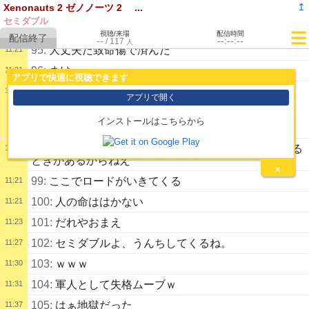
93:
あれは罠で死ねる
↥
Xenonauts 2 ゼノノーツ 2 ...
11:21
セミダブル
11:21
94:
はい
@c_victory
視聴/来場
配信時間
--
--:--:--
/
117
人
95:
大丈夫だ致命傷で済んだ
11:21
96:
まけ
11:21
アプリで快適に視聴できます
11:21
アプリで開く
97:
んなあ
インストールはこちらから
98:
ウィズは不意打ちくらうととんでもない被害うける
11:21
ときがあるからねえ
×
99:
ここでロードがいきてくる
11:21
100:
人の命ははかない
11:21
101:
だれやおまえ
11:23
102:
セミダブルよ、うんちしてくるね。
11:27
103:
ｗｗｗ
11:30
104:
軍人として失格ムーブｗ
11:31
105:
はぁ地獄だった
11:37