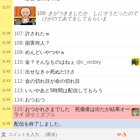
11:37
106:
きがつきましたか しにそうだったので
けがのてあてをしてもらいま
107:
許されたｗ
11:38
108:
損害何人？
11:38
109:
めんどいやつやｗ
11:40
11:43
110:
金？そんなものはねぇ
@c_victory
111:
出せなきゃ死ぬだけさ
11:43
112:
金の切れ目が命の切れ目
11:43
113:
いいやあと5時間は配信してもらう
11:44
114:
おつおつ
11:44
115:
おつかれさまでした 死傷者は出たが結果オー
11:44
ライ
@セミダブル
配信を終了しました。
11:45