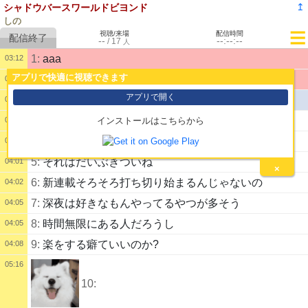
↥
シャドウバースワールドビヨンド
しの
視聴/来場
配信時間
--
--:--:--
/
17
人
1:
aaa
03:12
アプリで快適に視聴できます
2:
デイリー更新まで
03:12
アプリで開く
公開配信を開始しました。
03:12
3:
かわいい~
04:01
インストールはこちらから
4:
今週のジャンプ面白かった?
04:01
5:
それはだいぶきついね
04:01
×
6:
新連載そろそろ打ち切り始まるんじゃないの
04:02
7:
深夜は好きなもんやってるやつが多そう
04:05
8:
時間無限にある人だろうし
04:05
9:
楽をする癖ていいのか?
04:08
05:16
10: