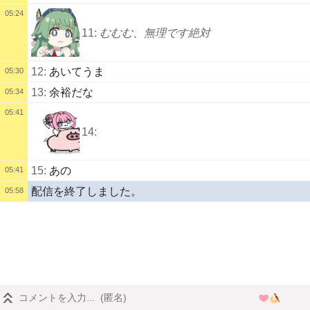
05:24
11:
むむむ、無理です絶対
12:
あいてうま
05:30
13:
余裕だな
05:34
05:41
14:
15:
あの
05:41
配信を終了しました。
05:58