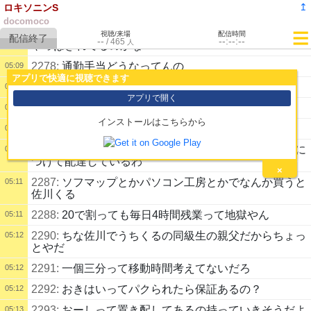
↥
ロキソニンS
2274:
もう音の反響でｄｋ３の顔の形スキャンされたよ
05:07
docomoco
2277:
俺アマゾン配達員によく再配達させてるんだけど
05:08
視聴/来場
配信時間
--
--:--:--
/
465
人
やっぱきれてるのかな？
2278:
通勤手当どうなってんの
05:09
アプリで快適に視聴できます
2279:
全然安くないどころかクソ高くない？
05:09
アプリで開く
2281:
でもちゃんと道路交通法守ってんのかな
05:09
インストールはこちらから
2282:
てかアマゾンの荷物持ってくるの黒猫だけど
05:10
2285:
なんかおばちゃんがりあかーみたいなの自転車に
05:10
つけて配達しているわ
×
2287:
ソフマップとかパソコン工房とかでなんか買うと
05:11
佐川くる
2288:
20で割っても毎日4時間残業って地獄やん
05:11
2290:
ちな佐川でうちくるの同級生の親父だからちょっ
05:12
とやだ
2291:
一個三分って移動時間考えてないだろ
05:12
2292:
おきはいってパクられたら保証あるの？
05:12
2293:
おーしって置き配してあるの持っていきそうだよ
05:13