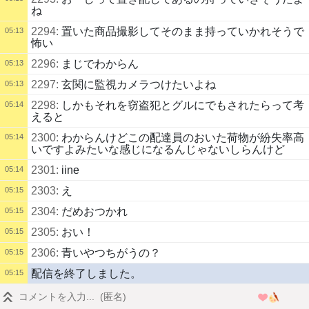
ね
2294:
置いた商品撮影してそのまま持っていかれそうで
05:13
怖い
2296:
まじでわからん
05:13
2297:
玄関に監視カメラつけたいよね
05:13
2298:
しかもそれを窃盗犯とグルにでもされたらって考
05:14
えると
2300:
わからんけどこの配達員のおいた荷物が紛失率高
05:14
いですよみたいな感じになるんじゃないしらんけど
2301:
iine
05:14
2303:
え
05:15
2304:
だめおつかれ
05:15
2305:
おい！
05:15
2306:
青いやつちがうの？
05:15
配信を終了しました。
05:15