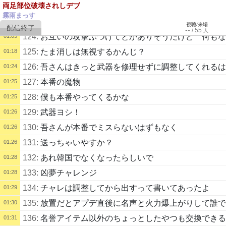
両足部位破壊されしデブ
122:
参考になりました！ありがとうございます！
01:00
霧雨まっす
123:
相殺箇所が少ないし火力がシンプルに影響する感じ
01:00
視聴/来場
--
/
55
人
124:
お互いの攻撃ぶつけてとかありそうだけど 何もな
01:05
125:
たま消しは無視するかんじ？
01:18
126:
吾さんはきっと武器を修理せずに調整してくれるは
01:24
127:
本番の魔物
01:25
128:
僕も本番やってくるかな
01:25
129:
武器ヨシ！
01:26
130:
吾さんが本番でミスらないはずもなく
01:26
131:
送っちゃいやすか？
01:26
132:
あれ韓国でなくなったらしいで
01:28
133:
凶夢チャレンジ
01:28
134:
チャレは調整してから出すって書いてあったよ
01:29
135:
放置だとアプデ直後に名声と火力爆上がりして誰で
01:30
136:
名誉アイテム以外のちょっとしたやつも交換できる
01:31