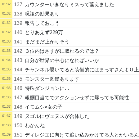
137:
カウンターいきなりミスって萎えました
01:32
138:
呪詛の効果あり
01:32
139:
報告しておこう
01:32
140:
とりあえず229万
01:32
141:
まだまだ上がりそう
01:33
142:
３位内はさすがに取れるのでは？
01:33
143:
自分が世界の中心になればいいか
01:34
144:
チャンネル覗いてると装備的にはまっすさんより上
01:35
145:
モンスター図鑑あります
01:36
146:
特殊ダンジョンに…
01:36
147:
報酬目当てでアクションせずに帰ってる可能性
01:36
148:
イモムシ×女の子
01:37
149:
ヌゴルにヴェヌスが合体した
01:37
150:
わかんね
01:38
151:
ディレジエに向けて追い込みかけてる人とかいるん
01:39