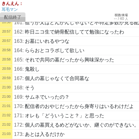
きんえん：
160:
耳毛マン
視聴/来場
--
/
40
人
161:
狙うか又はどんかんじゃないと不特定多数が見る配
20:56
162:
昨日ニコ生で納骨配信してて勉強になったわ
20:57
163:
お墓にいれるやつな
20:57
164:
ららおとコラボして欲しい
20:58
165:
それで共同の墓だったから興味深かった
20:58
166:
鬼殺し
20:59
167:
個人の墓じゃなくて合同墓な
20:59
168:
そう
21:00
169:
サムネでいったの？
21:00
170:
配信者のおやじだったから身寄りはいるわけだよ
21:01
171:
オレも「どういうこと？」と思った
21:02
172:
個人の墓買えるめどがないか、継ぐのができない。
21:02
173:
あとは入るだけか
21:03