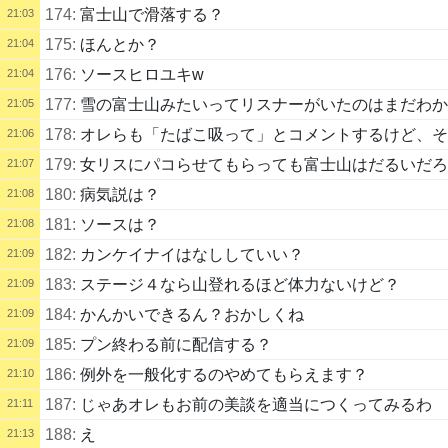
174:
富士山で滑落する？
21:03
175:
ほんとか？
21:04
176:
ソースヒロユキw
21:04
177:
雪の富士山みたいってリスナーがいたのはまだわか
21:05
178:
オレらも「たばこ吸って」とコメントするけど、そ
21:06
179:
女リスにパコらせてもらっても富士山はだるいだろ
21:07
180:
病気説は？
21:08
181:
ソースは？
21:08
182:
カンケイナイはなししていい？
21:09
183:
ステージ４なら山登れるほど体力ないけど？
21:09
184:
かんかいできるん？おかしくね
21:09
185:
プン終わる前に配信する？
21:09
186:
例外を一般化するのやめてもらえます？
21:10
187:
じゃあオレもお前の美談を適当につくってみるわ
21:11
188:
え
21:13