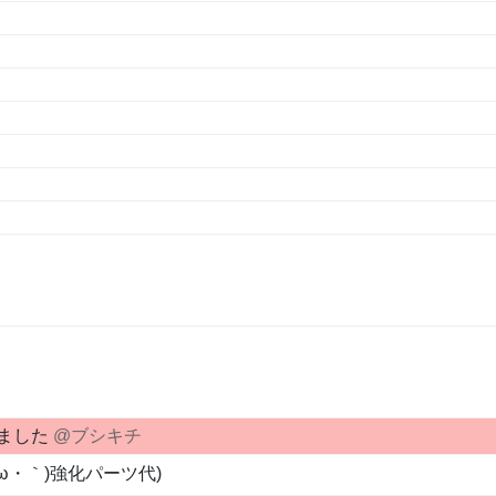
いました
@ブシキチ
ω・｀)強化パーツ代)