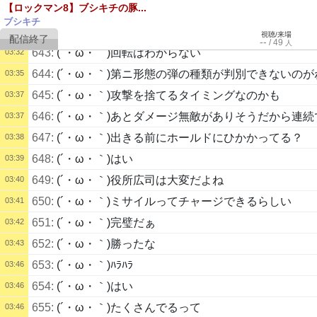
【ロックマン8】ブシキチの豚...
641:
(´・ω・｀)ぼよーん
03:29
ブシキチ
642:
(´・ω・｀)わざと高く飛んで高い方に誘導するのだ
03:32
視聴/来場
--
/
49
人
643:
(´・ω・｀)回転はわからない
03:32
644:
(´・ω・｀)第ニ形態の弾の種類が判別できないのが
03:35
645:
(´・ω・｀)攻撃を捨てるタイミングなのかも
03:37
646:
(´・ω・｀)あとダメージ無敵がありそうだから連
03:37
647:
(´・ω・｀)出きる前にホールドにひかかってる？
03:38
648:
(´・ω・｀)はい
03:39
649:
(´・ω・｀)役所広司は大変だよね
03:40
650:
(´・ω・｀)ミサイルってチャージできるらしい
03:41
651:
(´・ω・｀)完璧だぁ
03:42
652:
(´・ω・｀)勝ったな
03:43
653:
(´・ω・｀)ﾊﾗﾊﾗ
03:46
654:
(´・ω・｀)はい
03:46
655:
(´・ω・｀)たくさんでるって
03:46