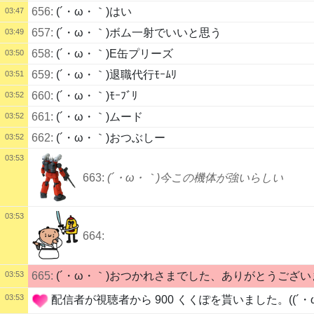
656:
(´・ω・｀)はい
03:47
657:
(´・ω・｀)ボム一射でいいと思う
03:49
658:
(´・ω・｀)E缶プリーズ
03:50
659:
(´・ω・｀)退職代行ﾓｰﾑﾘ
03:51
660:
(´・ω・｀)ﾓｰﾌﾞﾘ
03:52
661:
(´・ω・｀)ムード
03:52
662:
(´・ω・｀)おつぶしー
03:52
03:53
663:
(´・ω・｀)今この機体が強いらしい
03:53
664:
03:53
665:
(´・ω・｀)おつかれさまでした、ありがとうござ
03:53
配信者が視聴者から 900 くくぽを貰いました。((´・