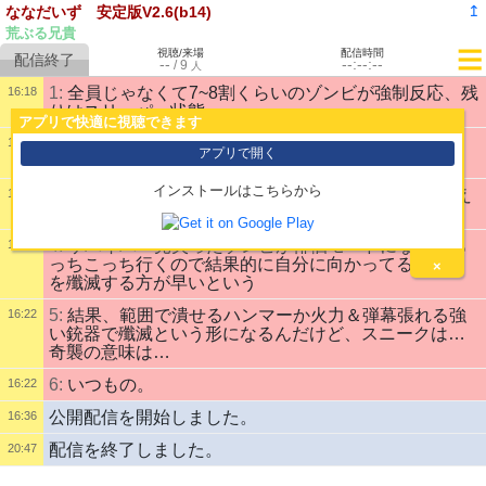
↥
ななだいず 安定版V2.6(b14)
荒ぶる兄貴
視聴/来場
配信時間
--
--:--:--
/
9
人
1:
全員じゃなくて7~8割くらいのゾンビが強制反応、残
16:18
りはスリーパー状態
アプリで快適に視聴できます
2:
でもそんな量が一斉に来たらドンパチ賑やかにやら
16:19
アプリで開く
ざるを得ないからスリーパーも起きて参戦してくる
インストールはこちらから
3:
視線切って再潜伏するのが今のステルス(運営の考え
16:19
るステルス)だが
4:
サバイバー見失ったゾンビが徘徊モードになってあ
16:20
っちこっち行くので結果的に自分に向かってるところ
×
を殲滅する方が早いという
5:
結果、範囲で潰せるハンマーか火力＆弾幕張れる強
16:22
い銃器で殲滅という形になるんだけど、スニークは…
奇襲の意味は…
6:
いつもの。
16:22
公開配信を開始しました。
16:36
配信を終了しました。
20:47