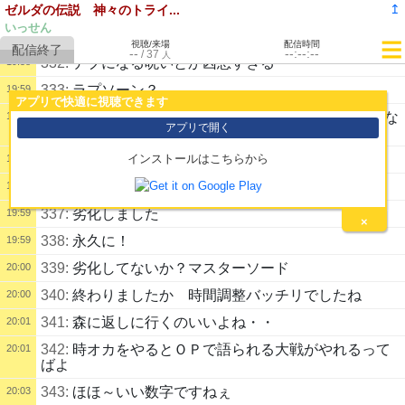
330:
木遁秘術から解放された
19:58
↥
ゼルダの伝説 神々のトライ...
いっせん
331:
違う場所の妖精だ
19:58
視聴/来場
配信時間
--
--:--:--
/
37
人
332:
デブになる呪いとか凶悪すぎる
19:58
333:
ラプソーン？
19:59
アプリで快適に視聴できます
334:
いっせんは投げ入れるところ2か所しかめぐってな
19:59
アプリで開く
いからね
335:
このエンディングが好きでね・・・
インストールはこちらから
19:59
336:
アイテム2か所、投げ銭1か所
19:59
337:
劣化しました
19:59
×
338:
永久に！
19:59
339:
劣化してないか？マスターソード
20:00
340:
終わりましたか 時間調整バッチリでしたね
20:00
341:
森に返しに行くのいいよね・・
20:01
342:
時オカをやるとＯＰで語られる大戦がやれるって
20:01
ばよ
343:
ほほ～いい数字ですねぇ
20:03