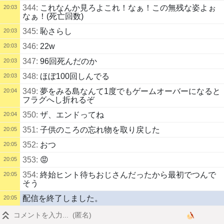
344:
これなんか見ろよこれ！なぁ！この無残な姿よぉ
20:03
なぁ！(死亡回数)
345:
恥さらし
20:03
346:
22w
20:03
347:
96回死んだのか
20:03
348:
ほぼ100回しんでる
20:03
349:
夢をみる島なんて1度でもゲームオーバーになると
20:04
フラグへし折れるぞ
350:
ザ、エンドってね
20:04
351:
子供のころの忘れ物を取り戻した
20:05
352:
おつ
20:05
353:
😡
20:05
354:
終始ヒント待ちおじさんだったから最初でつんで
20:05
そう
配信を終了しました。
20:05