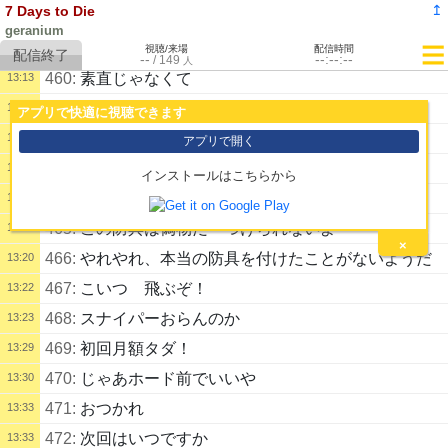
↥
7 Days to Die
458:
遺体ヨ
13:12
geranium
459:
ごめんね
13:13
視聴/来場
配信時間
--
--:--:--
/
149
人
460:
素直じゃなくて
13:13
461:
ちゃんととどめささないと
13:13
アプリで快適に視聴できます
462:
バイカーブーツ一個作ってー
13:18
アプリで開く
463:
ゲラがみんなのために防具をつくったよ
13:18
インストールはこちらから
464:
サンダーボルツな
13:18
465:
この防具は偽物だ つけられないよ
13:19
×
466:
やれやれ、本当の防具を付けたことがないようだ
13:20
467:
こいつ 飛ぶぞ！
13:22
468:
スナイパーおらんのか
13:23
469:
初回月額タダ！
13:29
470:
じゃあホード前でいいや
13:30
471:
おつかれ
13:33
472:
次回はいつですか
13:33