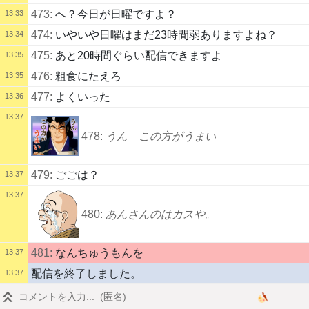
473:
へ？今日が日曜ですよ？
13:33
474:
いやいや日曜はまだ23時間弱ありますよね？
13:34
475:
あと20時間ぐらい配信できますよ
13:35
476:
粗食にたえろ
13:35
477:
よくいった
13:36
13:37
478:
うん この方がうまい
479:
ごごは？
13:37
13:37
480:
あんさんのはカスや。
481:
なんちゅうもんを
13:37
配信を終了しました。
13:37