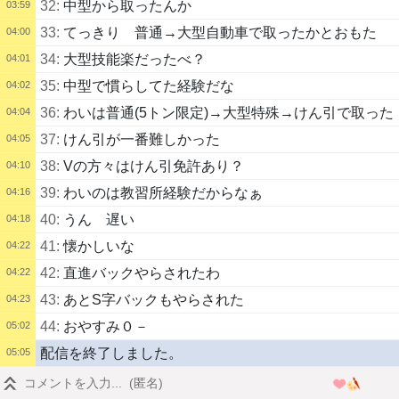
32:
中型から取ったんか
03:59
33:
てっきり 普通→大型自動車で取ったかとおもた
04:00
34:
大型技能楽だったべ？
04:01
35:
中型で慣らしてた経験だな
04:02
36:
わいは普通(5トン限定)→大型特殊→けん引で取った
04:04
37:
けん引が一番難しかった
04:05
38:
Vの方々はけん引免許あり？
04:10
39:
わいのは教習所経験だからなぁ
04:16
40:
うん 遅い
04:18
41:
懐かしいな
04:22
42:
直進バックやらされたわ
04:22
43:
あとS字バックもやらされた
04:23
44:
おやすみ０－
05:02
配信を終了しました。
05:05