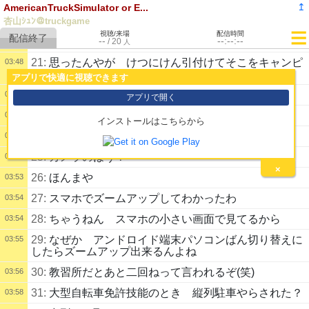
↥
AmericanTruckSimulator or E...
19:
いろいろ付けて豪勢には見えるが あれは無しだな
03:45
とおもた
杏山ｼｭﾝ＠truckgame
視聴/来場
配信時間
--
--:--:--
20:
最近の免許制度とかあるんかのぉ
/
20
03:46
人
21:
思ったんやが けつにけん引付けてそこをキャンピ
03:48
ングにしたらよきかと
アプリで快適に視聴できます
22:
あ〜確かに
03:49
アプリで開く
23:
ゴリラのような力
03:51
インストールはこちらから
24:
最近自転車のけん引キャンピングあるね
03:51
25:
カメラのほう？
03:53
×
26:
ほんまや
03:53
27:
スマホでズームアップしてわかったわ
03:54
28:
ちゃうねん スマホの小さい画面で見てるから
03:54
29:
なぜか アンドロイド端末パソコンばん切り替えに
03:55
したらズームアップ出来るんよね
30:
教習所だとあと二回ねって言われるぞ(笑)
03:56
31:
大型自転車免許技能のとき 縦列駐車やらされた？
03:58