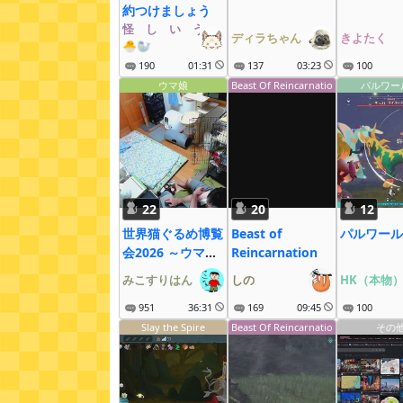
約つけましょう
怪゚し゚い゚う゚な゚ぎ゚
ディラちゃん
きよたく
🐣🦭
190
01:31
137
03:23
100
ウマ娘
Beast Of Reincarnatio
パルワー
n
22
20
12
世界猫ぐるめ博覧
Beast of
パルワール
会2026 ～ウマ娘
Reincarnation
も大疾走にゃ～
みこすりはん
しの
HK（本物
951
36:31
169
09:45
100
Slay the Spire
Beast Of Reincarnatio
その
n