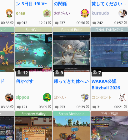
ン 3日目 19LV~
の関係
貸してください、
その2
oraa
おむらい
kuroudo
00:35
912
12:21
237
00:56
242
01:57
ルド
SpiritVale
Path of Exile
FINAL FANTASY X
12
9
7
ド
何かです
帰ってきた休へい
WAKKA公認
Blitzball 2026
）
sippou
ぽへい
コンセント
03:58
121
08:09
253
05:39
31
00:21
他
Stardew Valley
Scrap Mechanic
アラド戦記