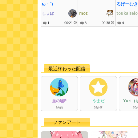
ω・`)
るげーむき
へん
しょぼ
moz
toukaiteio
1
00:21
3
00:38
4
最近終わった配信
血の嘘P
やまだ
Yuri
8
分
前
26
分
前
30
ファンアート