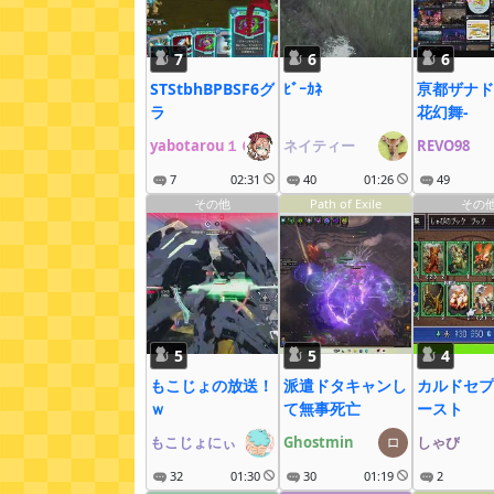
7
6
6
STStbhBPBSF6グ
ﾋﾞｰｶﾈ
亰都ザナド
ラ
花幻舞-
yabotarou１６
ネイティー
REVO98
7
02:31
40
01:26
49
その他
Path of Exile
その
5
5
4
もこじょの放送！
派遣ドタキャンし
カルドセプ
ｗ
て無事死亡
ースト
もこじょにぃ
Ghostmin
しゃび
32
01:30
30
01:19
2