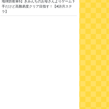
地球防衛軍6】きみんちのお母さんよりゲーム下
手だけど高難易度クリア目指す！【#詩月ステ
ラ】