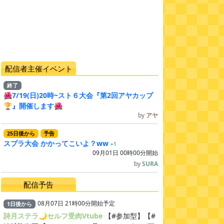
配信者主催イベント
終了
🌺7/19(日)20時~スト６大会『第2回アヤカップ
🏆』開催します🌺
by
アヤ
25
日
後
から
予告
スプラ大会 かかってこいよ？ww
+1
09月01日 00時00分開始
by
SURA
配信予告
08月07日 21時00分開始予定
1
日
後
から
詩月ステラ🌙セルフ受肉Vtube
【#参加型】【#