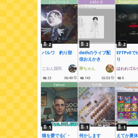
パルワールド
お絵かき
EscapeFrom
2
2
2
パルワ 釣り部
dethのライブ配
EFTPvE
信おえかき
り
じおん国民
華ちゃん
はわわゴル
23
00:49
143
02:03
6
Fallout
その他
その
1
1
1
猫を愛でる(´・
何かします
えてか夏休