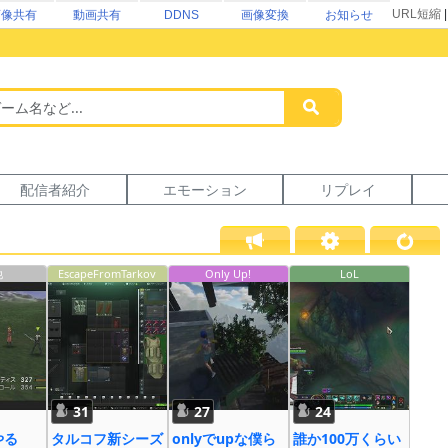
URL短縮
画像共有
動画共有
DDNS
画像変換
お知らせ
配信者紹介
エモーション
リプレイ
他
EscapeFromTarkov
Only Up!
LoL
31
27
24
やる
タルコフ新シーズ
onlyでupな僕ら
誰か100万くらい