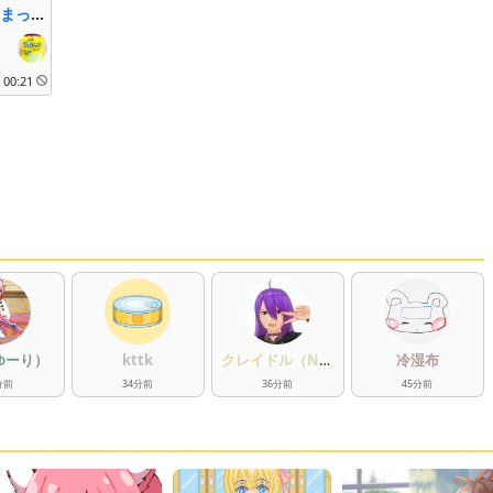
まって
00:21
（ゆーり）
kttk
クレイドル（Nas
冷湿布
uosan）
分
前
34
分
前
36
分
前
45
分
前