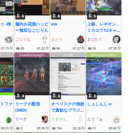
6
6
5
ゥ -桜
脳内お花畑ハッピ
ow
上級、レギオン、
ー無双なごじりん
ミカエラ12キャ
ラ
ごじりん
またり
まごたく
01:15
93
01:22
86
01:27
56
07:35
他
DeadByDaylight
その他
ZenlessZoneZero
3
3
3
トファ
リークの配信
オベリスクの強欲
しょしんしゃ
(DBD)
で貪欲なブラジャ
ーを持つ男
リーク
うまぞん
えう゛ぁ
00:51
3
00:36
104
02:26
11
00:42