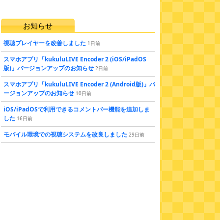
お知らせ
視聴プレイヤーを改善しました
1
日
前
スマホアプリ「kukuluLIVE Encoder 2 (iOS/iPadOS
版)」バージョンアップのお知らせ
2
日
前
スマホアプリ「kukuluLIVE Encoder 2 (Android版)」バ
ージョンアップのお知らせ
10
日
前
iOS/iPadOSで利用できるコメントバー機能を追加しま
した
16
日
前
モバイル環境での視聴システムを改良しました
29
日
前