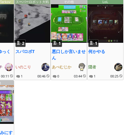
Tarkov
スーパーロボット大戦
その他
LoL
2
1
1
でゆっく
スパロボT
悪口しか言いませ
何かやる
ん
チ
いのこり
あべむじか
隠者
00:11
1
00:46
0
03:44
1
00:25
他
みにす