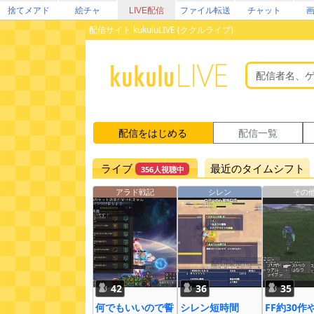
捨てメアド
絵チャ
LIVE配信
ファイル転送
チャット
配信サイト kukuluLIVE (ククルライブ)
配信をはじめる
配信一覧
ライブ
最近のタイムシフト
356人視聴中
アラド戦記
シレン
その
42
36
35
何でもいいので誓
シレン短時間
FF約30作