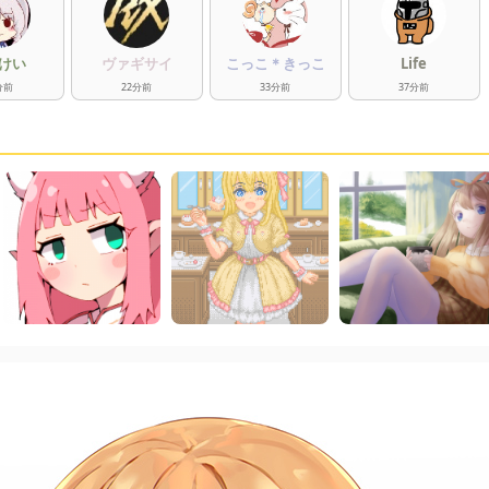
けい
ヴァギサイ
こっこ＊きっこ
Life
分
前
22
分
前
33
分
前
37
分
前