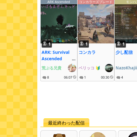
ARK Ascended
コンカラーズブレード
モンハ
1
1
1
ARK: Survival
コンカラ
少し配信
Ascended ロ
ーカル/Steam/じ
荒ぶる兄貴
ベリッコ
🔰
NazoKhaji
ぇねしす１
8
06:07
1
00:30
4
最近終わった配信