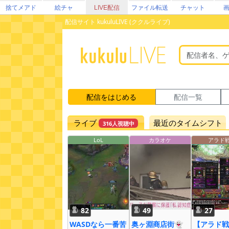
捨てメアド
絵チャ
LIVE配信
ファイル転送
チャット
配信サイト kukuluLIVE (ククルライブ)
配信をはじめる
配信一覧
ライブ
最近のタイムシフト
316人視聴中
LoL
カラオケ
アラド
82
49
27
WASDなら一番苦
奥ヶ淵商店街👻
【アラド戦