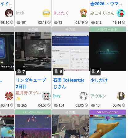
イド周
会2026 ～ウマ娘
もディ
も大疾走にゃ～
kttk
きよたく
みこすりはん
08:10
191
03:18
78
01:19
342
19:14
他
その他
その他
パルワールド
7
6
6
。
リンダキューブ
石田 ToHeartお
少しだけ
2日目
じさん
星井野 アゲル
。
Issy
アウルン
✨
03:41
265
04:07
154
02:05
13
00:46
他
パルワールド
その他
StreetFighter