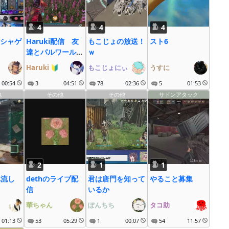
4
4
4
シャゲ
Haruki配信 友
もこじょの放送！
スト6
達とパルワールド
ｗ
する
Haruki
🔰
もこじょにぃ
うすに
00:54
3
04:51
78
02:36
5
01:53
他
その他
その他
サドンアタック
2
1
1
れ流し
dethのライブ配
君は唐門を知って
やること募集
信
いるか
華ちゃん
ぽんちち
タコ助
01:13
53
05:29
1
00:07
54
11:57