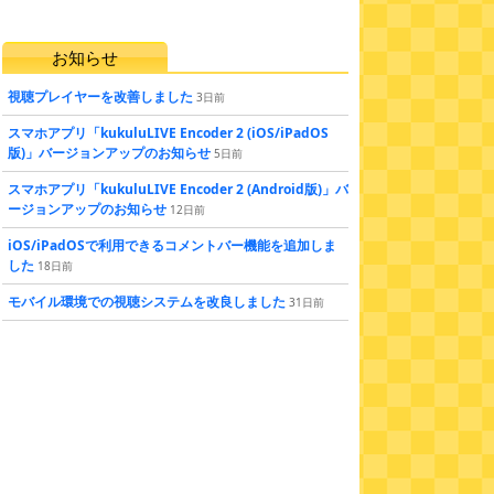
お知らせ
視聴プレイヤーを改善しました
3
日
前
スマホアプリ「kukuluLIVE Encoder 2 (iOS/iPadOS
版)」バージョンアップのお知らせ
5
日
前
スマホアプリ「kukuluLIVE Encoder 2 (Android版)」バ
ージョンアップのお知らせ
12
日
前
iOS/iPadOSで利用できるコメントバー機能を追加しま
した
18
日
前
モバイル環境での視聴システムを改良しました
31
日
前