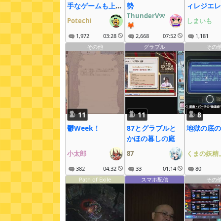
手なゲームも上手
勢
ィレジエレ
くなる説
ThunderV୨୧
回（しまい
Potechi
しまいも
🦊
レH）
1,972
03:28
2,668
07:52
1,181
その他
グラブル
その
11
11
8
鬱Week！
87とグラブルと
地獄の底の
かほの暮しの庭
小太郎
87
くまの妖精
382
04:32
33
01:14
80
Path of Exile
スマホ配信
その