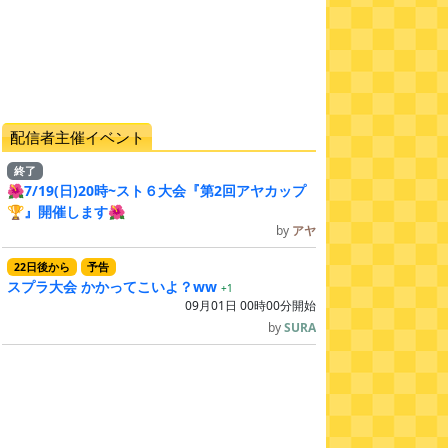
配信者主催イベント
終了
🌺7/19(日)20時~スト６大会『第2回アヤカップ
🏆』開催します🌺
by
アヤ
22
日
後
から
予告
スプラ大会 かかってこいよ？ww
+1
09月01日 00時00分開始
by
SURA