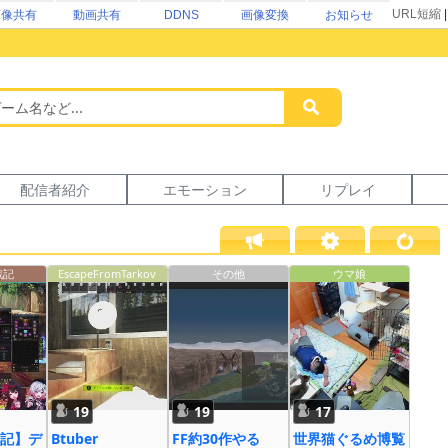
URL短縮
画像共有
動画共有
DDNS
画像変換
お知らせ
配信者紹介
エモーション
リプレイ
戦記
EscapeFromTarkov
その他
ウマ娘
19
19
17
記】デ
Btuber
FF約30作やる
世界猫ぐるめ博覧