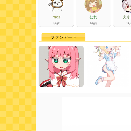
moz
むれ
えす
4
分
前
6
分
前
19
ファンアート