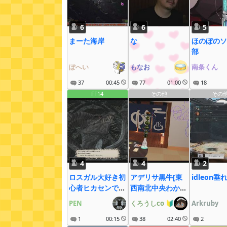
6
6
5
まーた海岸
な
ほのぼのソ
部
ぽへい
もなお
南条くん
37
00:45
77
01:00
18
FF14
その他
その
4
4
2
ロスガル大好き初
アデリサ黒牛[東
idleon垂
心者ヒカセンで
西南北中央わから
す！ 短めかも
ん]
PEN
くろうしco
🔰
Arkruby
1
00:15
38
02:40
2