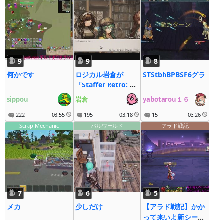
9
9
8
何かです
ロジカル岩倉が
STStbhBPBSF6グラ
「Staffer Retro: 超
能力推理クエスト」
sippou
岩倉
yabotarou１６
やるロジよ～っ！
222
03:55
195
03:18
15
03:26
Scrap Mechanic
パルワールド
アラド戦記
7
6
5
メカ
少しだけ
【アラド戦記】かか
って来いよ新シーズ