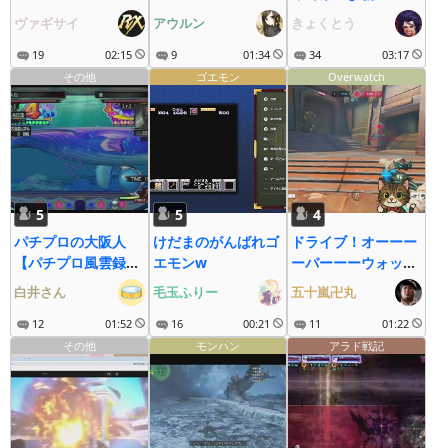
ン！
ヴァギサイ
アウルン
きょくとう
19
02:15
9
01:34
34
03:17
その他
ゴエモン
Overwatch
5
5
4
パチプロの大阪人
けだまのがんばれゴ
ドライブ！オーーー
【パチプロ風雲録
エモンw
ーバーーーウォッ
5】
チ！！！
白井さん
毛玉ふりー
五十嵐卍丸
12
01:52
16
00:21
11
01:22
その他
モンハン
アラド戦記