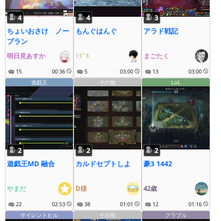
4
4
3
ちょいおさけ ノー
もんぐはんぐ
アラド戦記
プラン
明日見あすか
ｲｸﾞﾙ
まごたく
15
00:36
5
03:00
13
03:00
遊戯王
その他
LoL
2
2
2
遊戯王MD 融合
カルドセプトしよ
豪3 1442
やまだ
D様
42歳
22
02:53
38
01:01
12
01:16
サイレントヒル
その他
グラブル