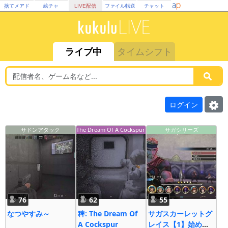
捨てメアド
絵チャ
LIVE配信
ファイル転送
チャット
ライブ中
タイムシフト
ログイン
サドンアタック
The Dream Of A Cockspur
サガシリーズ
76
62
55
なつやすみ～
稗: The Dream Of
サガスカーレットグ
A Cockspur
レイス【1】始め