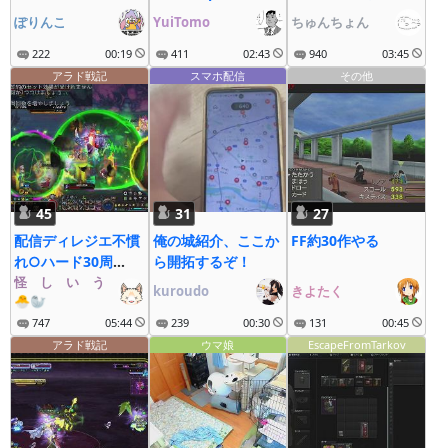
る！
ぽりんこ
YuiTomo
ちゅんちょん
222
00:19
411
02:43
940
03:45
アラド戦記
スマホ配信
その他
45
31
27
配信ディレジエ不慣
俺の城紹介、ここか
FF約30作やる
れ○ハード30周
ら開拓するぞ！
12：30～
怪゚し゚い゚う゚な゚ぎ゚
kuroudo
きよたく
🐣🦭
747
05:44
239
00:30
131
00:45
アラド戦記
ウマ娘
EscapeFromTarkov