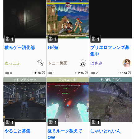
1
1
1
積みゲー消化部
ﾁｮｲ短
ブリエロフレンズ募
集中
ぬっこふ
トニー梅田
はさみ
0
01:30
1
01:36
2
00:34
サドンアタック
Overwatch
ELDEN RING
1
1
1
やること募集
昼６ルーク教えて
にゃいとれいん
OW