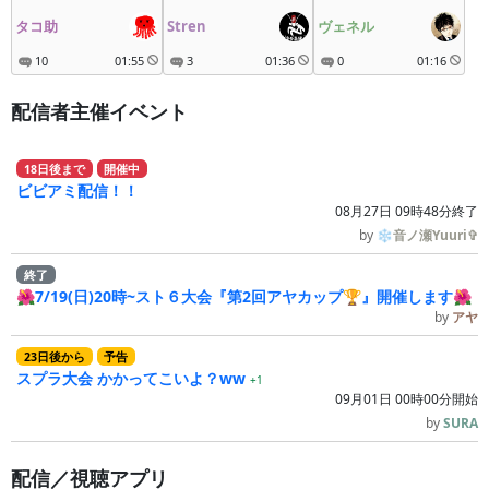
タコ助
Stren
ヴェネル
10
01:55
3
01:36
0
01:16
配信者主催イベント
18
日
後
まで
開催中
ビビアミ配信！！
08月27日 09時48分終了
by
❄音ノ瀬Yuuri✞
終了
🌺7/19(日)20時~スト６大会『第2回アヤカップ🏆』開催します🌺
by
アヤ
23
日
後
から
予告
スプラ大会 かかってこいよ？ww
+1
09月01日 00時00分開始
by
SURA
配信／視聴アプリ