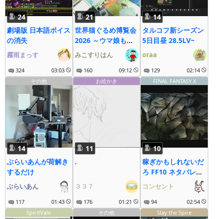
24
21
14
劇場版 日本語ボイス
世界猫ぐるめ博覧会
タルコフ新シーズン
の消失
2026 ～ウマ娘も大
5日目昼 28.5LV~
疾走にゃ～
霧雨まっす
みこすりはん
oraa
324
03:03
160
09:12
129
02:14
その他
お絵かき
FINAL FANTASY X
14
11
10
ぶらいあんが荷解き
.
稼ぎかもしれないだ
するだけ
ろ FF10 ネタバレあ
り
ぶらいあん
３３７
コンセント
117
01:43
176
01:21
94
02:54
SpiritVale
その他
Slay the Spire