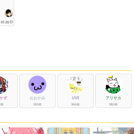
01:20
かず
おおかみ
UVE
アリサカ
分
前
33
分
前
36
分
前
38
分
前