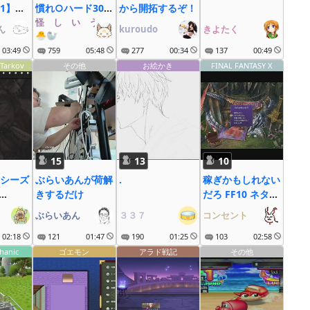
1】始
慣れ○ハード30周
から開拓するぞ！
12：30～
怪゚し゚い゚う゚な゚ぎ゚
ん
kuroudo
きよたく
🐣🦭
03:49
759
05:48
277
00:34
137
00:49
Tarkov
その他
お絵かき
FINAL FANTASY X
15
13
10
シーズ
ぶらいあんが荷解
.
稼ぎかもしれない
きするだけ
だろ FF10 ネタバ
レあり
ぶらいあん
３３７
コンセント
02:18
121
01:47
190
01:25
103
02:58
hanic
ゴエモン
アラド戦記
その他