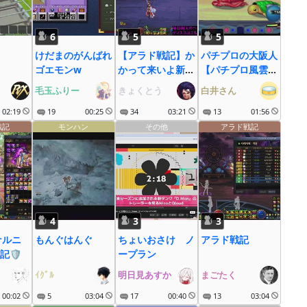
6
5
5
けだまのがんばれ
【アラド戦記】か
パチプロの大阪人
ゴエモンw
かって来いよ新シ
【パチプロ風雲録
ーズン！
5】
毛玉ふりー
きょくとう
白井さん
02:19
19
00:25
34
03:21
13
01:56
戦記
モンハン
その他
アラド戦記
4
3
3
ナルニ
もんぐはんぐ
ちょいおさけ ノ
アラド戦記
記🛡
ープラン
ｲｸﾞﾙ
明日見あすか
まごたく
00:02
5
03:04
17
00:40
13
03:04