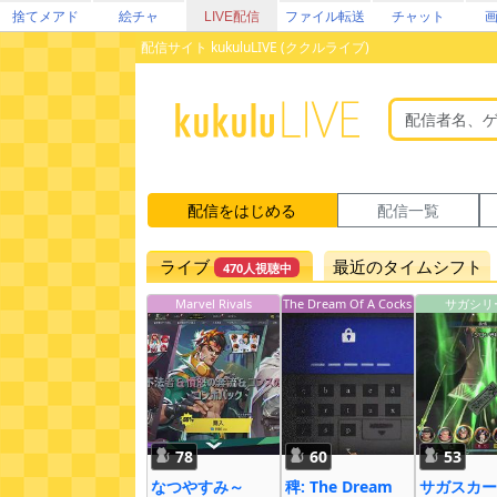
捨てメアド
絵チャ
LIVE配信
ファイル転送
チャット
配信サイト kukuluLIVE (ククルライブ)
配信をはじめる
配信一覧
ライブ
最近のタイムシフト
470人視聴中
Marvel Rivals
The Dream Of A Cocks
サガシリ
pur
78
60
53
なつやすみ～
稗: The Dream
サガスカー