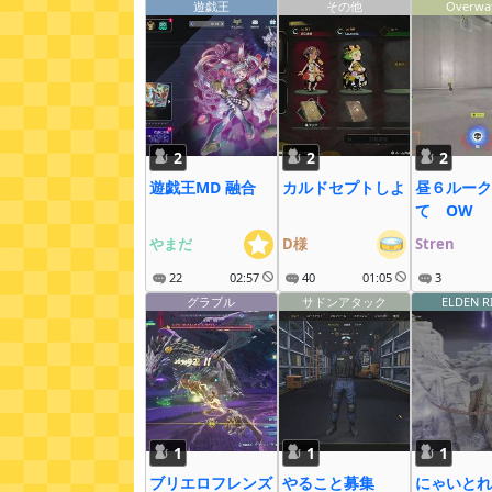
遊戯王
その他
Overwa
2
2
2
遊戯王MD 融合
カルドセプトしよ
昼６ルーク
て OW
やまだ
D様
Stren
22
02:57
40
01:05
3
グラブル
サドンアタック
ELDEN R
1
1
1
ブリエロフレンズ
やること募集
にゃいとれ