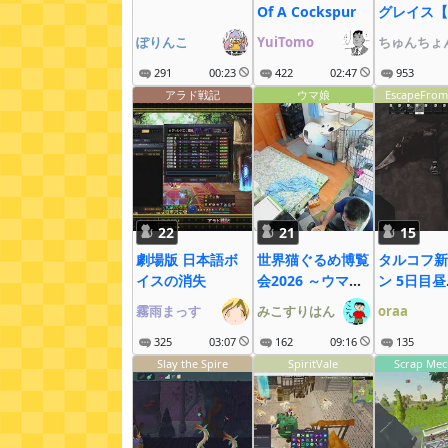
Of A Cockspur
グレイス【
める！
ぽりんこ
YuiTomo
ちゅんちょ
291
00:23
422
02:47
953
アラド戦記
ウマ娘
EscapeFrom
22
21
15
劇場版 日本語ボ
世界猫ぐるめ博覧
タルコフ新
イスの消失
会2026 ～ウマ娘
ン 5日目昼
も大疾走にゃ～
28.5LV~
霧雨まっす
みこすりはん
oraa
325
03:07
162
09:16
135
Slay the Spire
SpiritVale
Scrap Mec