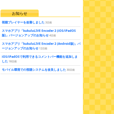
お知らせ
視聴プレイヤーを改善しました
3
日
前
スマホアプリ「kukuluLIVE Encoder 2 (iOS/iPadOS
版)」バージョンアップのお知らせ
4
日
前
スマホアプリ「kukuluLIVE Encoder 2 (Android版)」バ
ージョンアップのお知らせ
12
日
前
iOS/iPadOSで利用できるコメントバー機能を追加しま
した
18
日
前
モバイル環境での視聴システムを改良しました
30
日
前