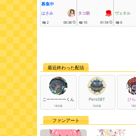
募集中
はさみ
タコ助
ヴェネル
2
00:38
10
01:59
0
最近終わった配信
こーーーーーくん
PeroSBT
ひら
14
分
前
16
分
前
18
ファンアート