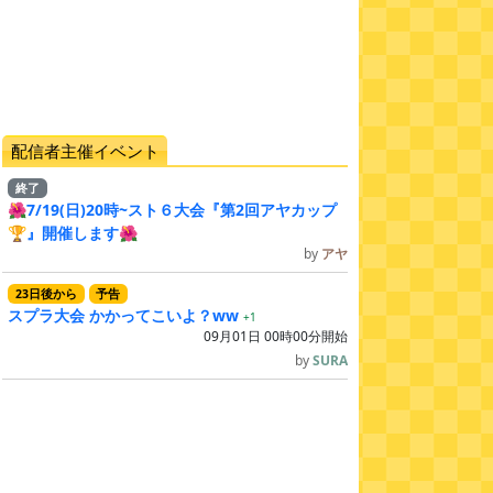
配信者主催イベント
終了
🌺7/19(日)20時~スト６大会『第2回アヤカップ
🏆』開催します🌺
by
アヤ
23
日
後
から
予告
スプラ大会 かかってこいよ？ww
+1
09月01日 00時00分開始
by
SURA