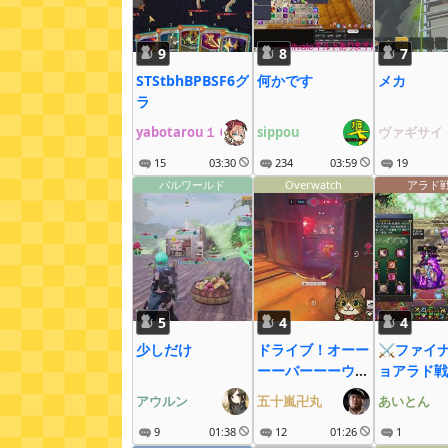
9
8
7
STStbhBPBSF6グ
何かです
メカ
ラ
yabotarou１６
sippou
ヴァギサイ
15
03:30
234
03:59
19
パルワールド
Overwatch
アラド
5
4
4
少しだけ
ドライブ！オーー
⚔ファイ
ーーバーーーウォ
ョアラド戦
ッチ！！！
アウルン
五十嵐卍丸
あいとん
9
01:38
12
01:26
1