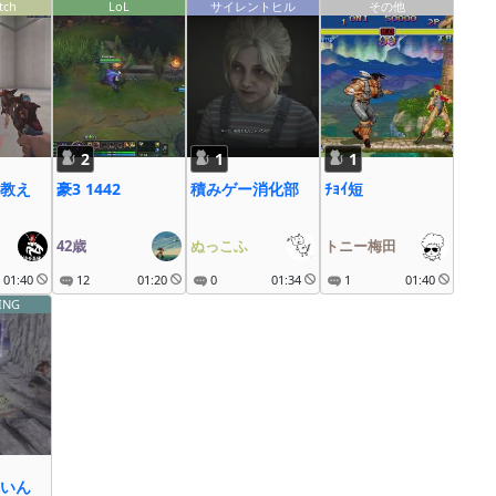
tch
LoL
サイレントヒル
その他
2
1
1
教え
豪3 1442
積みゲー消化部
ﾁｮｲ短
42歳
ぬっこふ
トニー梅田
01:40
12
01:20
0
01:34
1
01:40
ING
いん