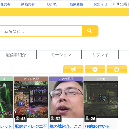
URL短縮
画像共有
動画共有
DDNS
画像変換
お知らせ
配信者紹介
エモーション
リプレイ
ーズ
アラド戦記
スマホ配信
その他
43
32
26
レット
配信ディレジエ不
俺の城紹介、ここ
FF約30作やる