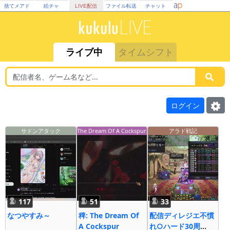
捨てメアド
絵チャ
LIVE配信
ファイル転送
チャット
ライブ中
タイムシフト
ログイン
サドンアタック
The Dream Of A Cockspur
アラド戦記
117
51
33
なつやすみ～
稗: The Dream Of
配信ディレジエ不慣
A Cockspur
れ○ハード30周