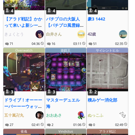
4
4
4
【アラド戦記】かか
パチプロの大阪人
豪3 1442
って来いよ新シーズ
【パチプロ風雲録
ン！
5】
きょくとう
白井さん
42歳
71
04:36
16
03:11
51
02:35
Overwatch
遊戯王
サイレントヒル
3
3
2
ドライブ！オーーー
マスターデュエル
積みゲー消化部
ーバーーーウォッ
海
チ！！！
五十嵐卍丸
おおあさ
ぬっこふ
27
02:41
2
01:06
0
02:49
雀魂
Vindictus
アラド戦記