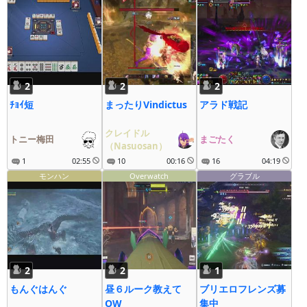
2
2
2
ﾁｮｲ短
まったりVindictus
アラド戦記
クレイドル
トニー梅田
まごたく
（Nasuosan）
1
02:55
10
00:16
16
04:19
モンハン
Overwatch
グラブル
2
2
1
もんぐはんぐ
昼６ルーク教えて
ブリエロフレンズ募
OW
集中