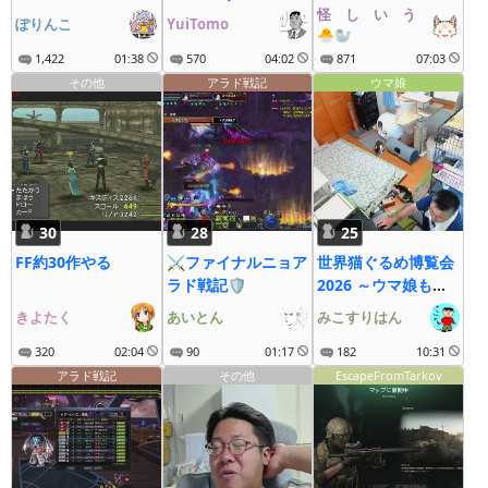
12：30～
怪゚し゚い゚う゚な゚ぎ゚
ぽりんこ
YuiTomo
🐣🦭
1,422
01:38
570
04:02
871
07:03
その他
アラド戦記
ウマ娘
30
28
25
FF約30作やる
⚔ファイナルニョア
世界猫ぐるめ博覧会
ラド戦記🛡
2026 ～ウマ娘も大
疾走にゃ～
きよたく
あいとん
みこすりはん
320
02:04
90
01:17
182
10:31
アラド戦記
その他
EscapeFromTarkov