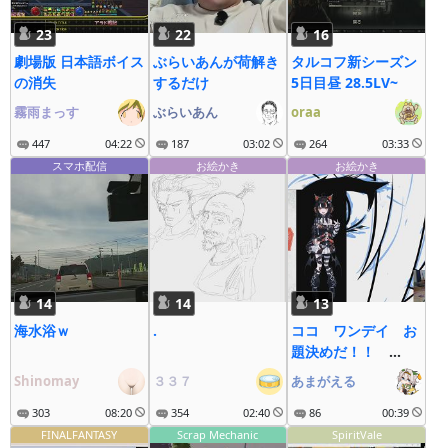
23
22
16
劇場版 日本語ボイス
ぶらいあんが荷解き
タルコフ新シーズン
の消失
するだけ
5日目昼 28.5LV~
霧雨まっす
ぶらいあん
oraa
447
04:22
187
03:02
264
03:33
スマホ配信
お絵かき
お絵かき
14
14
13
海水浴ｗ
.
ココ ワンデイ お
題決めだ！！
18:00スタート
Shinomay
３３７
あまがえる
8/918:00締め切り提
303
08:20
354
02:40
出先は概要欄のメア
86
00:39
ドまで！！
FINALFANTASY
Scrap Mechanic
SpiritVale