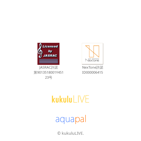
JASRAC許諾
NexTone許諾
第9013518001Y451
ID000006415
23号
© kukuluLIVE.