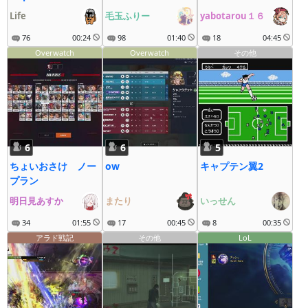
Life
毛玉ふりー
yabotarou１６
76
00:24
98
01:40
18
04:45
Overwatch
Overwatch
その他
6
6
5
ちょいおさけ ノー
ow
キャプテン翼2
プラン
明日見あすか
またり
いっせん
34
01:55
17
00:45
8
00:35
アラド戦記
その他
LoL