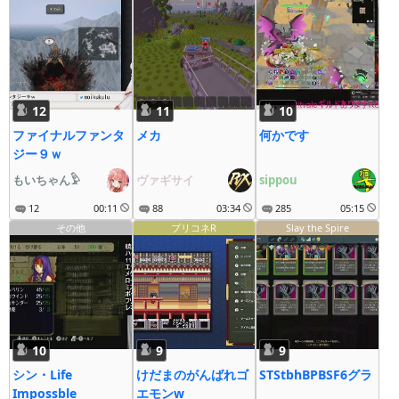
12
11
10
ファイナルファンタ
メカ
何かです
ジー９ｗ
もいちゃん𓅱
ヴァギサイ
sippou
12
00:11
88
03:34
285
05:15
その他
プリコネR
Slay the Spire
10
9
9
シン・Life
けだまのがんばれゴ
STStbhBPBSF6グラ
Impossble
エモンw