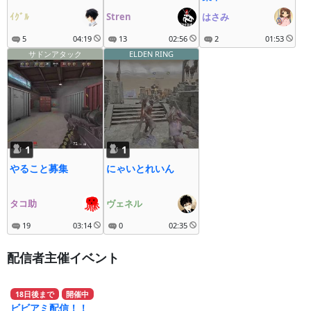
ｲｸﾞﾙ
Stren
はさみ
5
04:19
13
02:56
2
01:53
サドンアタック
ELDEN RING
1
1
やること募集
にゃいとれいん
タコ助
ヴェネル
19
03:14
0
02:35
配信者主催イベント
18
日
後
まで
開催中
ビビアミ配信！！