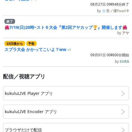
08月27日 09時48分終了
by
❄音ノ瀬Yuuri✞
終了
🌺7/19(日)20時~スト６大会『第2回アヤカップ🏆』開催します🌺
by
アヤ
23
日
後
から
予告
スプラ大会 かかってこいよ？ww
+1
09月01日 00時00分開始
by
SURA
配信／視聴アプリ
kukuluLIVE Player アプリ
kukuluLIVE Encoder アプリ
ブラウザだけで配信