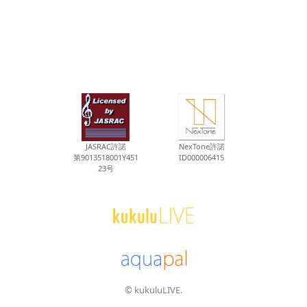
JASRAC許諾
NexTone許諾
第9013518001Y451
ID000006415
23号
© kukuluLIVE.