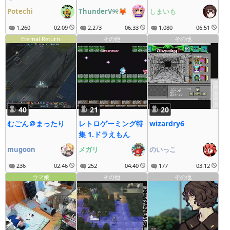
る説
（しまいもディレ
Potechi
ThunderV୨୧🦊
しまいも
H）
1,260
02:09
2,273
06:33
1,080
06:51
Eternal Return
その他
その他
40
21
20
むごん＠まったり
レトロゲーミング特
wizardry6
集 1.ドラえもん
mugoon
メガリ
のいっこ
236
02:46
252
04:40
177
03:12
ウマ娘
その他
その他