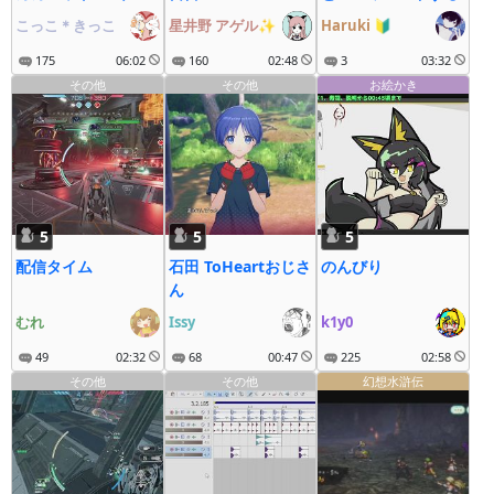
トランクス編(DLC)
こっこ＊きっこ
星井野 アゲル✨
Haruki
🔰
175
06:02
160
02:48
3
03:32
その他
その他
お絵かき
5
5
5
配信タイム
石田 ToHeartおじさ
のんびり
ん
むれ
Issy
k1y0
49
02:32
68
00:47
225
02:58
その他
その他
幻想水滸伝