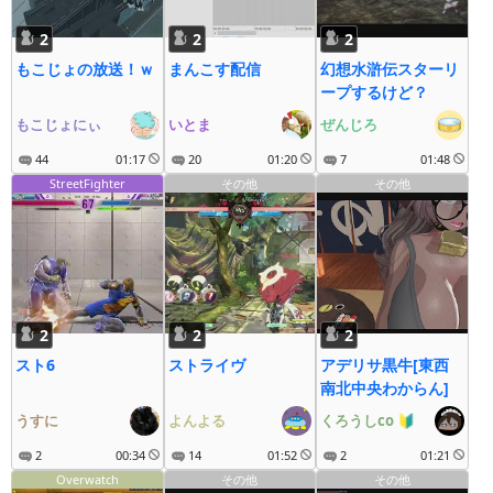
2
2
2
もこじょの放送！ｗ
まんこす配信
幻想水滸伝スターリ
ープするけど？
もこじょにぃ
いとま
ぜんじろ
44
01:17
20
01:20
7
01:48
StreetFighter
その他
その他
2
2
2
スト6
ストライヴ
アデリサ黒牛[東西
南北中央わからん]
うすに
よんよる
くろうしco
🔰
2
00:34
14
01:52
2
01:21
Overwatch
その他
その他