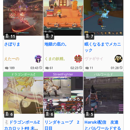
11
7
7
さぼりま
地獄の底の。
眠くなるまでメカニ
ック
えたーの
くまの妖精。
ヴァギサイ
189
03:43
61
02:23
11
01:28
ドラゴンボールZ
StreetFighter
パルワールド
6
6
5
🐇ドラゴンボールZ
リンダキューブ 2
Haruki配信 友達
カカロット#8 未来
日目
とパルワールドする