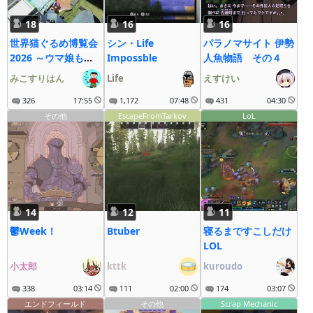
18
16
16
世界猫ぐるめ博覧会
シン・Life
パラノマサイト 伊勢
2026 ～ウマ娘も大
Impossble
人魚物語 その４
疾走にゃ～
みこすりはん
Life
えすけい
326
17:55
1,172
07:48
431
04:30
その他
EscapeFromTarkov
LoL
14
12
11
鬱Week！
Btuber
寝るまですこしだけ
LOL
小太郎
kttk
kuroudo
338
03:14
111
02:00
174
03:07
エンドフィールド
その他
Scrap Mechanic