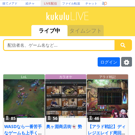
捨てメアド
絵チャ
LIVE配信
ファイル転送
チャット
ライブ中
タイムシフト
ログイン
LoL
カラオケ
アラド戦記
85
56
46
WASDなら一番苦手
奥ヶ淵商店街👻 勢
【アラド戦記】ディ
なゲームも上手くな
レジエレイド周回