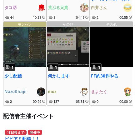
カル/Steam/じぇね
タコ助
荒ぶる兄貴
白井さん
しす１
44
10:38
8
04:49
2
00:55
モンハン
その他
その他
1
1
1
少し配信
何かします
FF約30作やる
NazoKhajii
moz
きよたく
2
00:29
137
03:31
0
00:00
配信者主催イベント
18
日
後
まで
開催中
ビビアミ配信！！