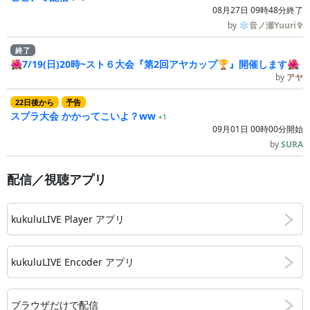
08月27日 09時48分終了
by
❄音ノ瀬Yuuri✞
終了
🌺7/19(日)20時~スト６大会『第2回アヤカップ🏆』開催します🌺
by
アヤ
22
日
後
から
予告
スプラ大会 かかってこいよ？ww
+1
09月01日 00時00分開始
by
SURA
配信／視聴アプリ
kukuluLIVE Player アプリ
kukuluLIVE Encoder アプリ
ブラウザだけで配信