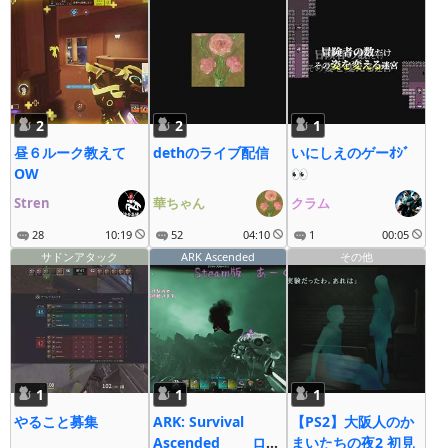
2
2
1
昼６ルーク教えて
dethのライブ配信
いにしえのゲーｵｼﾞ
OW
👀
Stren
華ちゃん
クラム
28
10:19
52
04:10
1
00:05
サドンアタック
ARK Ascended
その他
1
1
1
やること募集
ARK: Survival
【PS2】大阪人のか
Ascended ロー
まいたちの夜2 初見