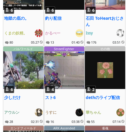
6
6
6
地獄の底の。
釣り配信
石田 ToHeartおじさ
ん
くまの妖精。
かるべー
Issy
80
05:27
13
01:40
176
03:51
パルワールド
StreetFighter
その他
6
4
2
少しだけ
スト6
dethのライブ配信
アウルン
うすに
華ちゃん
28
02:31
16
03:38
55
07:14
エンドフィールド
ARK Ascended
雀魂