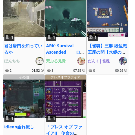
1
1
1
君は唐門を知ってい
ARK: Survival
【雀魂】三麻 段位戦
るか
Ascended ロー
王座の間【水鏡の雀
カル/Steam/じぇね
士】
ぽんちち
荒ぶる兄貴
だんく│雀魂
しす１
2
01:52
8
07:53
0
00:26
その他
ブレスオブファイア
1
1
idleon垂れ流し
「ブレス オブ ファ
イアⅡ 使命の