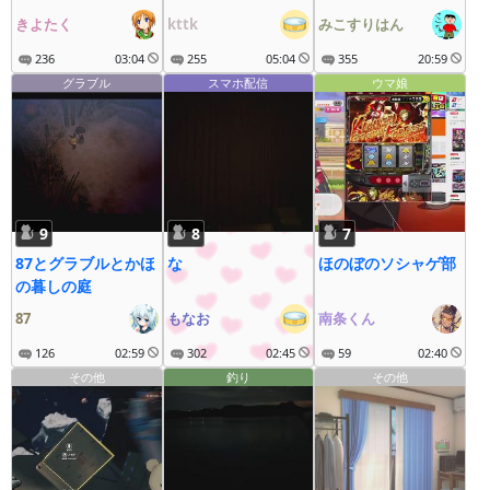
疾走にゃ～
きよたく
kttk
みこすりはん
236
03:04
255
05:04
355
20:59
グラブル
スマホ配信
ウマ娘
9
8
7
87とグラブルとかほ
な
ほのぼのソシャゲ部
の暮しの庭
87
もなお
南条くん
126
02:59
302
02:45
59
02:40
その他
釣り
その他