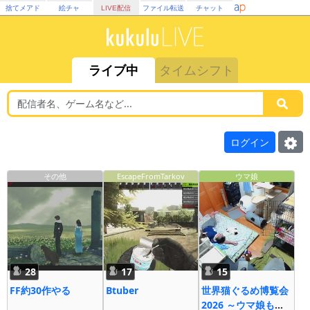
捨てメアド
絵チャ
LIVE配信
ファイル転送
チャット
ライブ中
タイムシフト
ログイン
その他
EscapeFromTarkov
ウマ娘
28
17
15
FF約30作やる
Btuber
世界猫ぐるめ博覧会
2026 ～ウマ娘も大