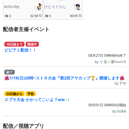
子」 黙々まったり
Arkruby
ひとりぐらし
初見プレイ 第41回
2
02:58
5
00:05
配信者主催イベント
18
日
後
まで
開催中
ビビアミ配信！！
08月27日 09時48分終了
by
❄音ノ瀬Yuuri✞
終了
🌺7/19(日)20時~スト６大会『第2回アヤカップ🏆』開催します🌺
by
アヤ
22
日
後
から
予告
スプラ大会 かかってこいよ？ww
+1
09月01日 00時00分開始
by
SURA
配信／視聴アプリ