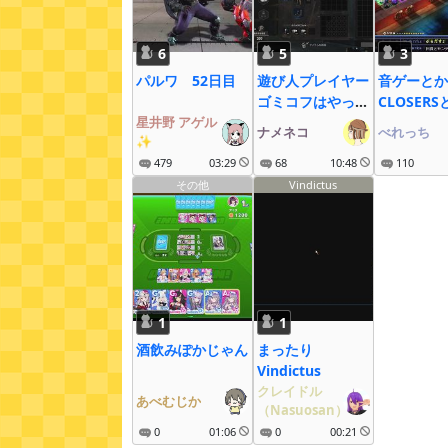
6
5
3
パルワ 52日目
遊び人プレイヤー
音ゲーとか
ゴミコフはやっぱ
CLOSERS
星井野 アゲル
ゴミゲー
ナメネコ
べれっち
✨
479
03:29
68
10:48
110
その他
Vindictus
1
1
酒飲みぽかじゃん
まったり
Vindictus
クレイドル
あべむじか
（Nasuosan）
0
01:06
0
00:21