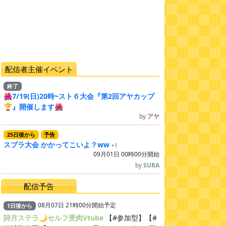
配信者主催イベント
終了
🌺7/19(日)20時~スト６大会『第2回アヤカップ
🏆』開催します🌺
by
アヤ
25
日
後
から
予告
スプラ大会 かかってこいよ？ww
+1
09月01日 00時00分開始
by
SURA
配信予告
08月07日 21時00分開始予定
1
日
後
から
詩月ステラ🌙セルフ受肉Vtube
【#参加型】【#