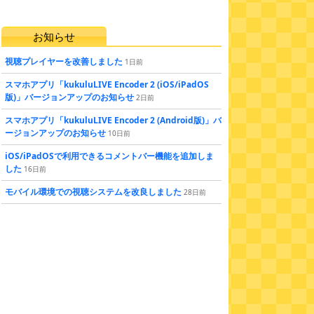
お知らせ
視聴プレイヤーを改善しました
1
日
前
スマホアプリ「kukuluLIVE Encoder 2 (iOS/iPadOS
版)」バージョンアップのお知らせ
2
日
前
スマホアプリ「kukuluLIVE Encoder 2 (Android版)」バ
ージョンアップのお知らせ
10
日
前
iOS/iPadOSで利用できるコメントバー機能を追加しま
した
16
日
前
モバイル環境での視聴システムを改良しました
28
日
前