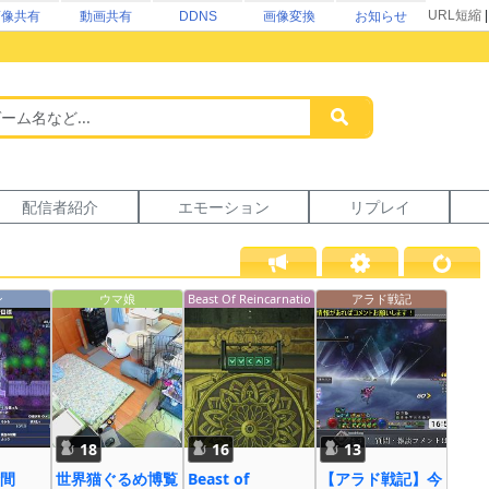
URL短縮
画像共有
動画共有
DDNS
画像変換
お知らせ
配信者紹介
エモーション
リプレイ
ン
ウマ娘
Beast Of Reincarnatio
アラド戦記
n
18
16
13
間
世界猫ぐるめ博覧
Beast of
【アラド戦記】今