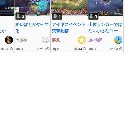
2
1
1
めいぽとかやって
アイギスイベント
上位ランカーでは
とか
る
突撃配信
ない小さなユーザ
ー(アラド戦記)
冷湿布
霧狐
血の嘘P
01:06
0
02:10
0
01:44
0
01:51