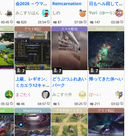
会2026 ～ウマ娘
Reincarnation
日もヘル回して誓
も大疾走にゃ～
約集めるぞ！
ん
みこすりはん
しの
Yuri（ゆーり）
YouTube同時配
00:45
820
33:54
87
07:08
信中！
147
03:08
ale
アラド戦記
スマホ配信
Path of Exile
7
7
7
上級、レギオン、
どうぶつふれあい
帰ってきた休へい
ミカエラ12キャ
パーク
ラ
まごたく
みこすり外
ぽへい
05:32
46
04:57
5
00:25
211
03:02
ust
MapleStory
千年戦争アイギス
アラド戦記