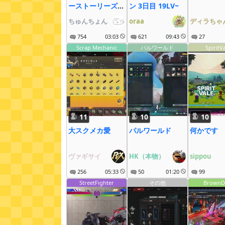
ーストーリーズ２
ン 3日目 19LV~
【15】穴２つ目
ちゅんちょん
oraa
ディラちゃ
かも
754
03:03
621
09:43
27
Scrap Mechanic
パルワールド
SpiritV
11
10
10
大スクメカ愛
パルワールド
何かです
ヴァギサイ
HK（本物）
sippou
256
05:33
50
01:20
99
StreetFighter
その他
BrownD