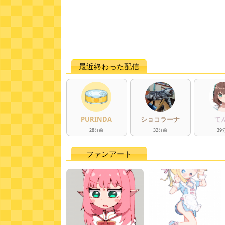
最近終わった配信
PURINDA
ショコラーナ
て
28
分
前
32
分
前
39
ファンアート