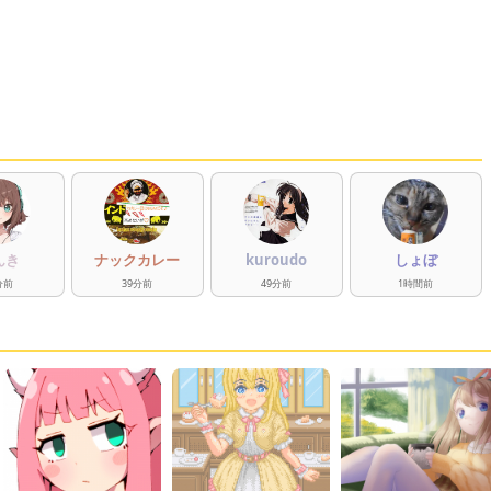
んき
ナックカレー
kuroudo
しょぼ
分
前
39
分
前
49
分
前
1
時間
前