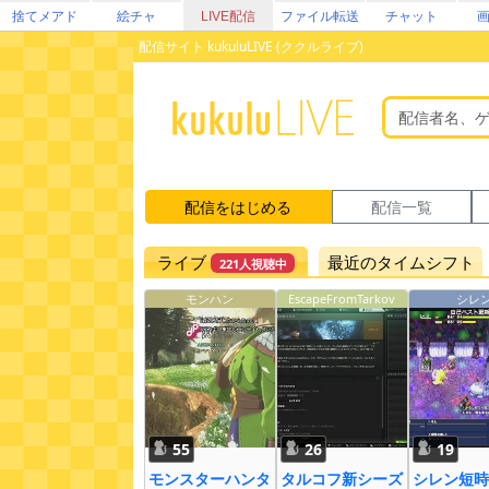
捨てメアド
絵チャ
LIVE配信
ファイル転送
チャット
配信サイト kukuluLIVE (ククルライブ)
配信をはじめる
配信一覧
ライブ
最近のタイムシフト
221人視聴中
モンハン
EscapeFromTarkov
シレ
55
26
19
モンスターハンタ
タルコフ新シーズ
シレン短時