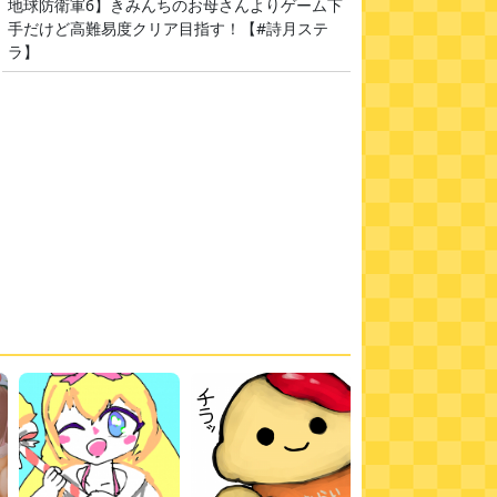
地球防衛軍6】きみんちのお母さんよりゲーム下
手だけど高難易度クリア目指す！【#詩月ステ
ラ】