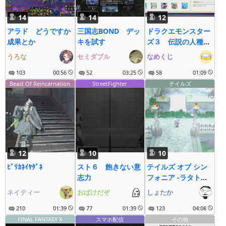
14
14
12
アラド どうですか
三国志BOND デッ
ドラクエモンスター
成果とか
キを試す
ズ３ 伝説の人種差
別モンスター・ブラ
うろな
セミダブル
なめくじ
ックマージは存在す
103
00:56
52
03:25
るのか？
58
01:09
Beast Of Reincarnation
StreetFighter
テイルズ
12
10
10
ﾋﾞﾘｶﾈｲﾔﾀﾞﾈ
スト６ 飽きない意
テイルズ オブ シン
志力
フォニア -ラタトス
クの騎士-(PS3)
ネイティー
おばけだぞ
しょたか
#10←おーちゃんの
210
01:39
77
01:39
お絵かきロジック
123
04:08
(PS) #13
FINAL FANTASY X
スマホ配信
その他