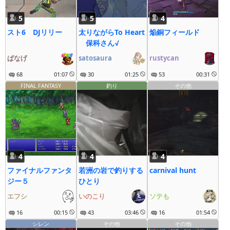
5
5
4
スト6 DJリリー
太りながらTo Heart
焔銅フィールド
保科さん√
ぱなげ
satosaura
rustycan
68
01:07
30
01:25
53
00:31
FINAL FANTASY
釣り
その他
4
4
4
ファイナルファンタ
若洲の岩で釣りする
carnival hunt
ジー５
ひとり
エフシ
いのこり
ソテも
16
00:15
43
03:46
16
01:54
シレン
その他
その他