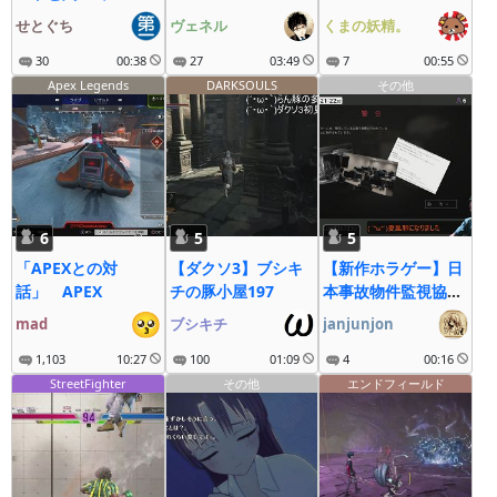
せとぐち
ヴェネル
くまの妖精。
30
00:38
27
03:49
7
00:55
Apex Legends
DARKSOULS
その他
6
5
5
「APEXとの対
【ダクソ3】ブシキ
【新作ホラゲー】日
話」 APEX
チの豚小屋197
本事故物件監視協会
3
mad
ブシキチ
janjunjon
1,103
10:27
100
01:09
4
00:16
StreetFighter
その他
エンドフィールド