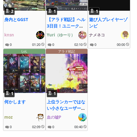
2
1
1
身内とGGST
【アラド戦記】ヘル
遊び人プレイヤーゾ
3日目！ユニーク誓
ンビ
約キャラを増やした
knsn
Yuri（ゆーり）
ナメネコ
い！ YouTube同時
0
01:20
配信中！
0
02:10
0
00:00
LoL
アラド戦記
1
1
何かします
上位ランカーではな
い小さなユーザー
(アラド戦記)
moz
血の嘘P
0
02:09
0
00:40