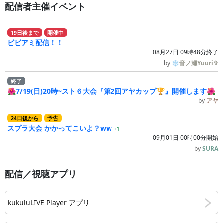
配信者主催イベント
19
日
後
まで
開催中
ビビアミ配信！！
08月27日 09時48分終了
by
❄音ノ瀬Yuuri✞
終了
🌺7/19(日)20時~スト６大会『第2回アヤカップ🏆』開催します🌺
by
アヤ
24
日
後
から
予告
スプラ大会 かかってこいよ？ww
+1
09月01日 00時00分開始
by
SURA
配信／視聴アプリ
kukuluLIVE Player アプリ