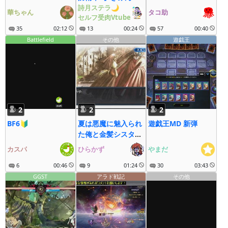
のお母さんよりゲー
詩月ステラ🌙
華ちゃん
タコ助
セルフ受肉Vtube
ム下手だけど高難易
35
02:12
度クリア目指す！
13
00:24
57
00:40
【#詩月ステラ】
Battlefield
その他
遊戯王
2
2
2
BF6🔰
夏は悪魔に魅入られ
遊戯王MD 新弾
た俺と金髪シスター
の最終恋愛
カスパ
ひらかず
やまだ
6
00:46
9
01:24
30
03:43
GGST
アラド戦記
その他