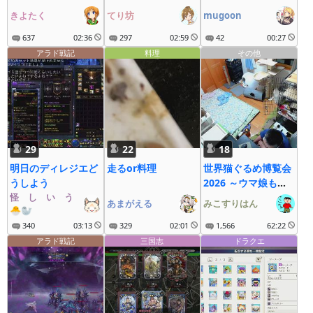
きよたく
てり坊
mugoon
637
02:36
297
02:59
42
00:27
アラド戦記
料理
その他
29
22
18
明日のディレジエど
走るor料理
世界猫ぐるめ博覧会
うしよう
2026 ～ウマ娘も大
怪゚し゚い゚う゚な゚ぎ゚
疾走にゃ～
あまがえる
みこすりはん
🐣🦭
340
03:13
329
02:01
1,566
62:22
アラド戦記
三国志
ドラクエ