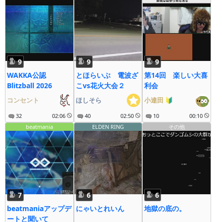
9
9
9
WAKKA公認
とほらいぶ 電波ざ
第14回 楽しい大喜
Blitzball 2026
こvs花火大会２
利会
コンセント
ほしそら
小達田
🔰
32
02:06
40
02:50
10
00:10
beatmania
ELDEN RING
その他
7
6
6
beatmaniaアップデ
にゃいとれいん
地獄の底の。
ートと聞いて