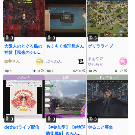
3
3
3
大阪人のとぐろ島の
もくもく修理屋さん
ゲリラライブ
神髄【風来のシレン
６】
まぁや＠
白井さん
ぷらわん
やわらか
3
01:14
7
02:04
25
01:25
お絵かき
EDF
サドンアタック
3
3
3
dethのライブ配信
【#参加型】【#地球
やること募集
防衛軍6】きみんち