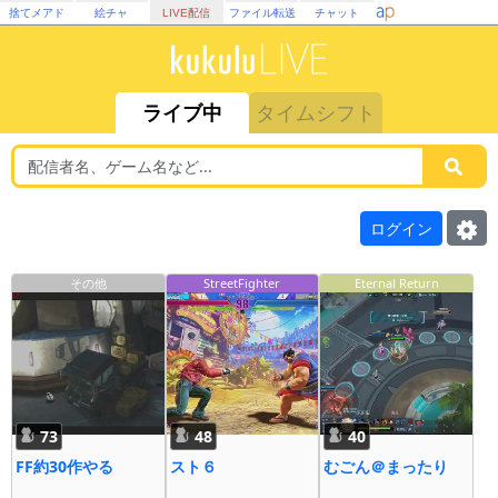
捨てメアド
絵チャ
LIVE配信
ファイル転送
チャット
ライブ中
タイムシフト
ログイン
その他
StreetFighter
Eternal Return
73
48
40
FF約30作やる
スト６
むごん＠まったり