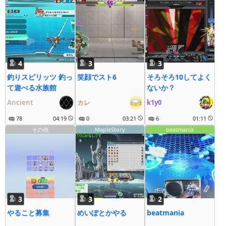
4
3
3
釣りスピリッツ 釣っ
笑顔でスト6
そろそろ10してよく
て遊べる水族館
ないか？
Ancient
カレ
k1y0
78
04:19
0
03:21
6
01:11
その他
MapleStory
beatmania
3
3
2
やること募集
めいぽとかやる
beatmania