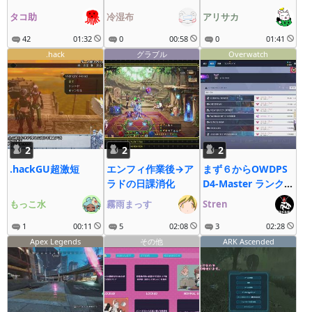
タコ助
冷湿布
アリサカ
42
01:32
0
00:58
0
01:41
.hack
グラブル
Overwatch
2
2
2
.hackGU超激短
エンフィ作業後→ア
まず６からOWDPS
ラドの日課消化
D4-Master ランク
終了まで後３日
もっこ水
霧雨まっす
Stren
1
00:11
5
02:08
3
02:28
Apex Legends
その他
ARK Ascended