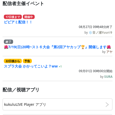
配信者主催イベント
17
日
後
まで
開催中
ビビアミ配信！！
08月27日 09時48分終了
by
❄音ノ瀬Yuuri✞
終了
🌺7/19(日)20時~スト６大会『第2回アヤカップ🏆』開催します🌺
by
アヤ
22
日
後
から
予告
スプラ大会 かかってこいよ？ww
+1
09月01日 00時00分開始
by
SURA
配信／視聴アプリ
kukuluLIVE Player アプリ