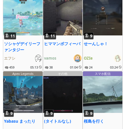
11
11
9
ソシャゲデイリーフ
ヒママンボフィーバ
せーんしゃ！
ァンタジー
エフシ
vamos
OZIe
459
05:13
38
01:04
24
03:24
Apex Legends
その他
スマホ配信
9
9
9
Yabasu まったり
(タイトルなし)
桜島を行く