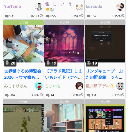
H→N16時くらいま
怪゚し゚い゚う゚な゚ぎ゚
YuiTomo
kuroudo
🐣🦭
で
931
02:53
655
03:49
157
01:24
ウマ娘
その他
その他
20
19
19
世界猫ぐるめ博覧会
【アラド戦記】しま
リンダキューブ ぶ
2026 ～ウマ娘も大
いもレイド（ナベル
たの貯金箱 ｂろた
疾走にゃ～
H・ナベルN・イ
ろ JSP3
みこすりはん
しまいも
星井野 アゲル✨
ネ・ディレN）
504
33:06
14
00:08
351
01:28
その他
その他
その他