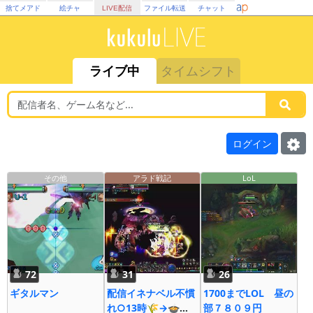
捨てメアド
絵チャ
LIVE配信
ファイル転送
チャット
ライブ中
タイムシフト
ログイン
その他
アラド戦記
LoL
72
31
26
ギタルマン
配信イネナベル不慣
1700までLOL 昼の
れ○13時🌾→🍲
部７８０９円