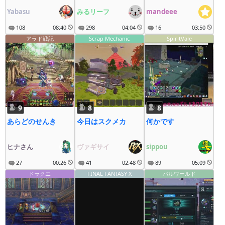
Yabasu
みるリーフ
mandeee
108
08:40
298
04:04
16
03:50
アラド戦記
Scrap Mechanic
SpiritVale
9
8
8
あらどのせんき
今日はスクメカ
何かです
ヒナさん
ヴァギサイ
sippou
27
00:26
41
02:48
89
05:09
ドラクエ
FINAL FANTASY X
パルワールド