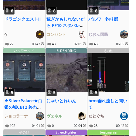
8
8
8
ドラゴンクエストⅡ
稼ぎかもしれないだ
パルワ 釣り部
ろ FF10 ネタバレあ
り
ケ
コンセント
じおん国民
22
00:42
48
02:01
436
06:05
パルワールド
ELDEN RING
その他
5
5
5
★SilverPalace★白
にゃいとれいん
bms垂れ流しと聞い
銀の城CBT2 終わり
て
間際のだらっとプレ
ショコラーナ
ヴェネル
せとぐち
イ!
102
04:01
0
02:04
28
00:42
その他
StreetFighter
beatmania