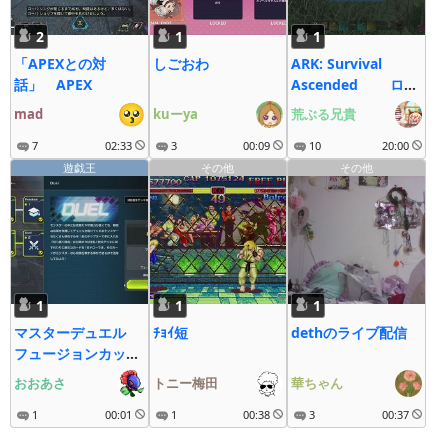
2
1
1
「APEXとの対
しごおわ
ARK: Survival
話」 APEX
Ascended ロー
カル/Steam/じぇね
mad
kuーya
荒ぶる兄貴
しす１
7
02:33
3
00:09
10
20:00
遊戯王
その他
その他
1
1
1
マスターデュエル
ﾁｮｲ短
dethのライブ配信
フュージョンカップ
地縛
おおあさ
トニー梅田
華ちゃん
1
00:01
1
00:38
3
00:37