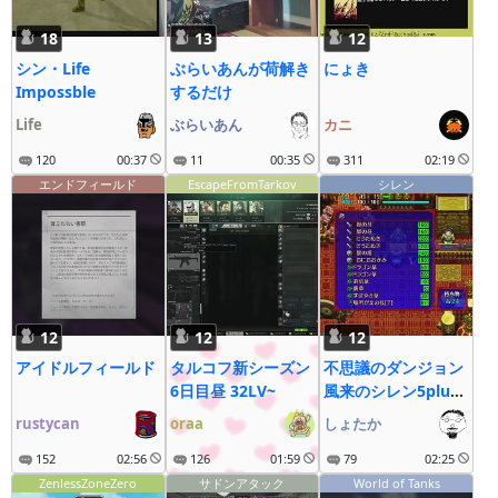
18
13
12
シン・Life
ぶらいあんが荷解き
にょき
Impossble
するだけ
Life
ぶらいあん
カニ
120
00:37
11
00:35
311
02:19
エンドフィールド
EscapeFromTarkov
シレン
12
12
12
アイドルフィールド
タルコフ新シーズン
不思議のダンジョン
6日目昼 32LV~
風来のシレン5plus
フォーチュンタワー
rustycan
oraa
しょたか
と運命のダイス
152
02:56
126
01:59
(steam)(ストーリ
79
02:25
ー) #1
ZenlessZoneZero
サドンアタック
World of Tanks