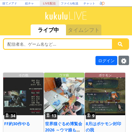
捨てメアド
絵チャ
LIVE配信
ファイル転送
チャット
ライブ中
タイムシフト
ログイン
その他
ウマ娘
ポケモン
34
13
9
FF約30作やる
世界猫ぐるめ博覧会
8月はポケモン封印
2026 ～ウマ娘も大
の我