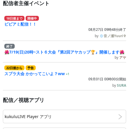
配信者主催イベント
18
日
後
まで
開催中
ビビアミ配信！！
08月27日 09時48分終了
by
❄音ノ瀬Yuuri✞
終了
🌺7/19(日)20時~スト６大会『第2回アヤカップ🏆』開催します🌺
by
アヤ
22
日
後
から
予告
スプラ大会 かかってこいよ？ww
+1
09月01日 00時00分開始
by
SURA
配信／視聴アプリ
kukuluLIVE Player アプリ