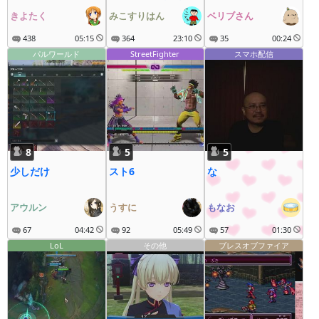
疾走にゃ～
きよたく
みこすりはん
ベリブさん
438
05:15
364
23:10
35
00:24
パルワールド
StreetFighter
スマホ配信
8
5
5
少しだけ
スト6
な
アウルン
うすに
もなお
67
04:42
92
05:49
57
01:30
LoL
その他
ブレスオブファイア