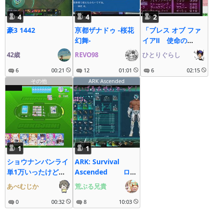
4
4
2
豪3 1442
亰都ザナドゥ -桜花
「ブレス オブ ファ
幻舞-
イアⅡ 使命の
子」 黙々まったり
42歳
REVO98
ひとりぐらし
初見プレイ 第41回
6
00:21
12
01:01
6
02:15
その他
ARK Ascended
1
1
ショウナンバンライ
ARK: Survival
単1万いったけど大
Ascended ロー
丈夫そ？
カル/Steam/じぇね
あべむじか
荒ぶる兄貴
しす１
0
00:32
8
10:03