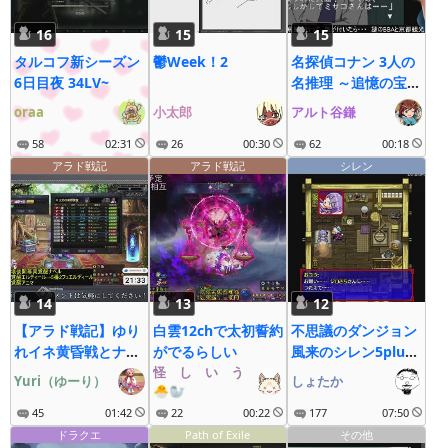
16
15
15
タルコフ新シーズン
鬱Week！2
名探偵コナン 3人の
6日目夜 34LV~
名推理 ～追憶の宝物
事件～
oraa
小太郎
アルト谷鎌
58
02:31
26
00:30
62
00:18
アラド戦記
アラド戦記
シレン
14
13
12
【アラド戦記】ゆり
白雲12chで太初誓約
不思議のダンジョン
れイネ黄昏戦とナベ
がでるらしい
風来のシレン5plus
ルレイドしゅうかい
怪゚し゚い゚う゚な゚ぎ゚
フォーチュンタワー
Yuri（ゆーり）
しょたか
🐣🦭
～ YouTube同時配
と運命のダイス
信中！
45
01:42
22
00:22
(steam)(ストーリ
177
07:50
ー) #1
ドラクエ
Path of Exile
その他