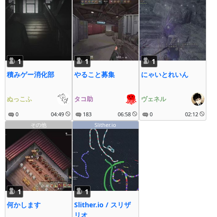
1
1
1
積みゲー消化部
やること募集
にゃいとれいん
ぬっこふ
タコ助
ヴェネル
0
04:49
183
06:58
0
02:12
その他
Slither.io
1
1
何かします
Slither.io / スリザ
リオ