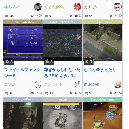
耳毛マン
くまの妖精。
えすけい
602
02:42
9
00:40
54
00:24
FINAL FANTASY
FINAL FANTASY X
Eternal Return
8
8
7
ファイナルファンタ
稼ぎかもしれないだ
むごん＠まったり
ジー５
ろ FF10 ネタバレあ
り
エフシ
コンセント
mugoon
84
00:57
83
02:34
5
00:07
バイオハザード
その他
Scrap Mechanic