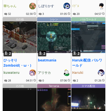
華ちゃん
しぼりかす
ｲｸﾞﾙ
32
02:30
3
01:05
20
04:57
その他
シレン
パルワールド
2
2
2
ひっそり
beatmania
Haruki配信 パルワ
Zomboid(・ω・)
ールド
kuwateru
アリサカ
Haruki
28
04:51
0
07:06
2
01:26
その他
Terraria
スマホ配信