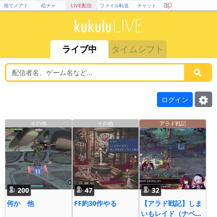
捨てメアド
絵チャ
LIVE配信
ファイル転送
チャット
ライブ中
タイムシフト
ログイン
その他
その他
アラド戦記
200
47
32
何か 他
FF約30作やる
【アラド戦記】しま
いもレイド（ナベル