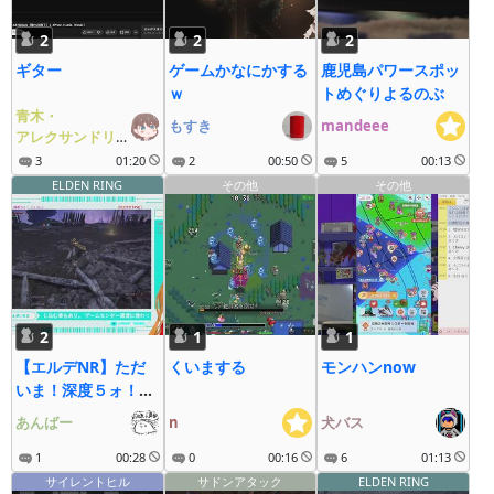
2
2
2
ギター
ゲームかなにかする
鹿児島パワースポッ
ｗ
トめぐりよるのぶ
青木・
もすき
mandeee
アレクサンドリア・
貞夫
3
01:20
2
00:50
5
00:13
ELDEN RING
その他
その他
2
1
1
【エルデNR】ただ
くいまする
モンハンnow
いま！深度５ォ！
（ひっし
あんばー
n
犬バス
1
00:28
0
00:16
6
01:13
サイレントヒル
サドンアタック
ELDEN RING