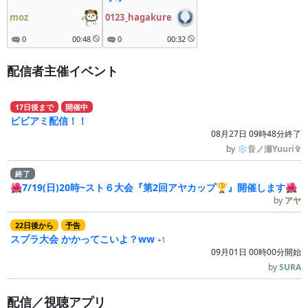
moz
0123_hagakure
0
00:48
0
00:32
配信者主催イベント
17
日
後
まで
開催中
ビビアミ配信！！
08月27日 09時48分終了
by
❄音ノ瀬Yuuri✞
終了
🌺7/19(日)20時~スト６大会『第2回アヤカップ🏆』開催します🌺
by
アヤ
22
日
後
から
予告
スプラ大会 かかってこいよ？ww
+1
09月01日 00時00分開始
by
SURA
配信／視聴アプリ