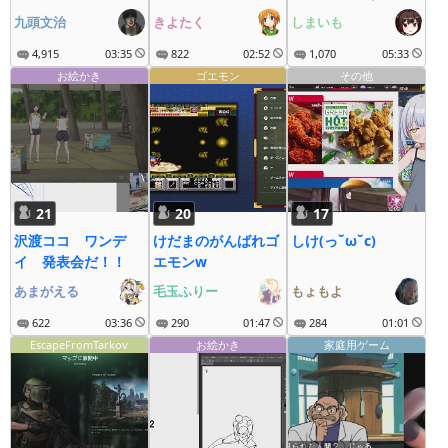
H・ナベルN・イ
九頭文治
きよたく
しまいも
ネ・ディレN）
4,915
03:35
822
02:52
1,070
05:33
お絵かき
ゴエモン
その他
21
20
17
沢渡ココ ワンデ
けだまのがんばれゴ
しけ(っ˘ω˘c)
イ 発表会だ！！
エモンw
あまがえる
毛玉ふりー
もょもよ
622
03:36
290
01:47
284
01:01
EscapeFromTarkov
お絵かき
家庭用ゲーム