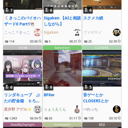
7
6
6
🐇きっこのバイオハ
Sigaken 【AIと相談
スクメカ続
ザード0 Part1🐏
しながら】
こっこ＊きっこ
Sigaken
ヴァギサイ
114
05:06
5
00:31
25
02:39
その他
Battlefield
CLOSERS
6
6
5
リンダキューブ ぶ
BF6w
音ゲーとか
たの貯金箱 ｂろた
CLOSERSとか
ろ JSP3
星井野 アゲル✨
ぅぇぅえくん
べれっち
1,043
06:54
65
01:11
139
03:10
DeadByDaylight
Overwatch
雑談