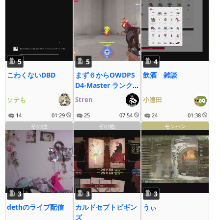
5
5
4
こわくないDBD
まず６からOWDPS
飲酒 雑談
D4-Master ランク
終了まで後３日
ソテも
Stren
小達田
14
01:29
25
07:54
24
01:38
その他
その他
モンハン
3
3
3
dethのライブ配信
カルドセプトビギン
うぃ
ズ