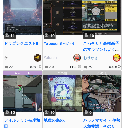
11
10
10
ドラゴンクエストⅡ
Yabasu まったり
こっそりと高橋尚子
のマラソンしよう
よ! その10
ケ
Yabasu
おりかさ
226
06:07
258
14:05
25
00:58
Among Us
その他
その他
10
10
9
フォルテッシモ岸和
地獄の底の。
パラノマサイト 伊勢
田
人魚物語 その５