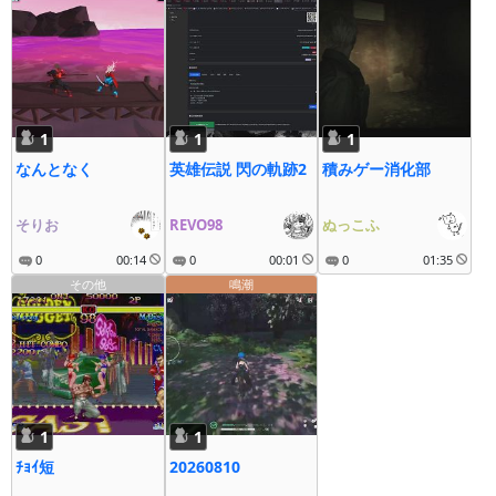
1
1
1
なんとなく
英雄伝説 閃の軌跡2
積みゲー消化部
そりお
REVO98
ぬっこふ
0
00:14
0
00:01
0
01:35
その他
鳴潮
1
1
ﾁｮｲ短
20260810