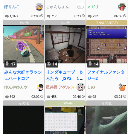
ぎわろた！
ぽりんこ
ちゅんちょん
メガリ
1,163
02:00
717
03:23
712
06:08
その他
その他
FINALFANTASY
17
14
14
みんな大好きラッシ
リンダキューブ ｂ
ファイナルファンタ
ュハードコア
ろたろ JSP3 １４
ジー2
５日目
ゆんやゆんや
星井野 アゲル✨
しの
592
02:02
458
02:46
98
03:21
その他
SpiritVale
その他