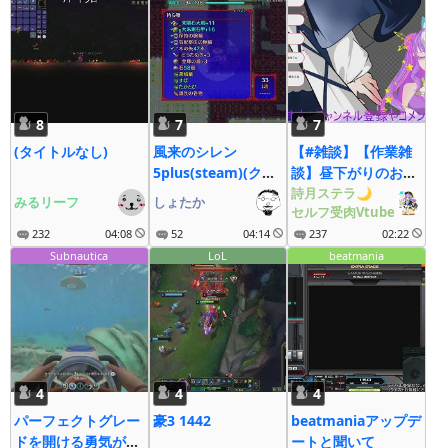
8
7
7
(タイトルなし)
風来のシレン
【#雑談】【作業雑
5plus(steam)(クリ
談】昼下がりのお絵
ア後) #2
描き雑談！おそよう
詩月ステラ🌙
みるリーフ
しょたか
セルフ受肉Vtube
言いにきてきて
232
04:08
52
04:14
♡【#詩月ステラ】
237
02:22
Subnautica
LoL
beatmania
4
4
4
パーフェクトグレー
豪3 1442
beatmaniaアップデ
ドを開ける勇気がな
ートと聞いて