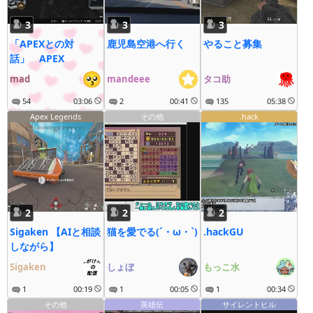
3
3
3
「APEXとの対
鹿児島空港へ行く
やること募集
話」 APEX
mad
mandeee
タコ助
54
03:06
2
00:41
135
05:38
Apex Legends
その他
.hack
2
2
2
Sigaken 【AIと相談
猫を愛でる(´・ω・`)
.hackGU
しながら】
Sigaken
しょぼ
もっこ水
1
00:19
1
00:05
1
00:34
その他
英雄伝
サイレントヒル