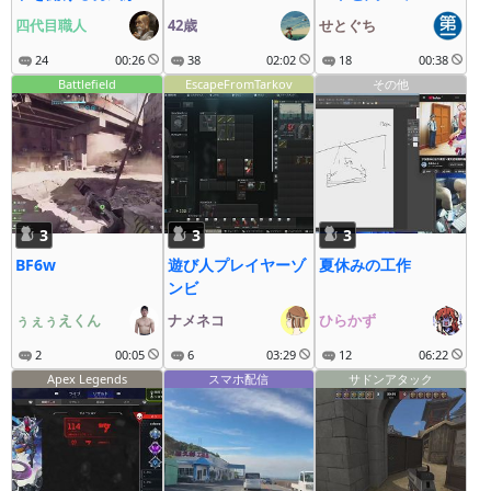
いおっさん
四代目職人
42歳
せとぐち
24
00:26
38
02:02
18
00:38
Battlefield
EscapeFromTarkov
その他
3
3
3
BF6w
遊び人プレイヤーゾ
夏休みの工作
ンビ
ぅぇぅえくん
ナメネコ
ひらかず
2
00:05
6
03:29
12
06:22
Apex Legends
スマホ配信
サドンアタック