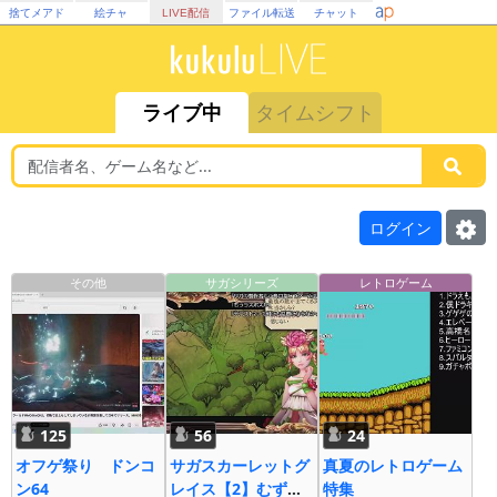
捨てメアド
絵チャ
LIVE配信
ファイル転送
チャット
ライブ中
タイムシフト
ログイン
その他
サガシリーズ
レトロゲーム
125
56
24
オフゲ祭り ドンコ
サガスカーレットグ
真夏のレトロゲーム
ン64
レイス【2】むずす
特集