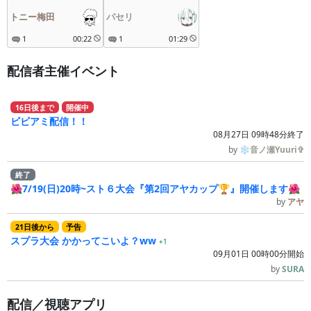
トニー梅田
パセリ
1
00:22
1
01:29
配信者主催イベント
16
日
後
まで
開催中
ビビアミ配信！！
08月27日 09時48分終了
by
❄音ノ瀬Yuuri✞
終了
🌺7/19(日)20時~スト６大会『第2回アヤカップ🏆』開催します🌺
by
アヤ
21
日
後
から
予告
スプラ大会 かかってこいよ？ww
+1
09月01日 00時00分開始
by
SURA
配信／視聴アプリ