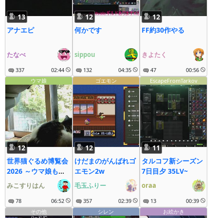
13
12
12
アナエピ
何かです
FF約30作やる
たなべ
sippou
きよたく
337
02:44
132
04:35
47
00:56
ウマ娘
ゴエモン
EscapeFromTarkov
12
12
11
世界猫ぐるめ博覧会
けだまのがんばれゴ
タルコフ新シーズン
2026 ～ウマ娘も大
エモン2w
7日目夕 35LV~
疾走にゃ～
みこすりはん
毛玉ふりー
oraa
78
06:52
357
02:39
13
00:39
その他
シレン
お絵かき