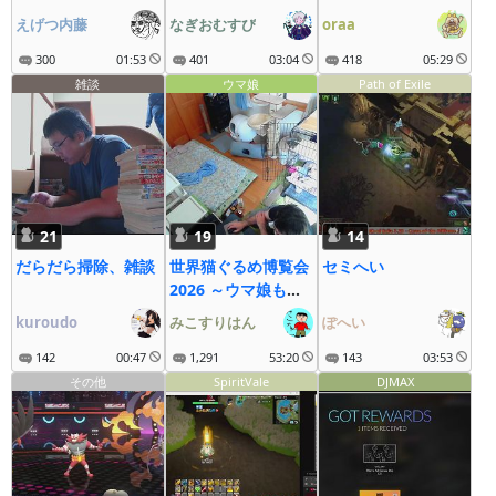
えげつ内藤
なぎおむすび
oraa
300
01:53
401
03:04
418
05:29
雑談
ウマ娘
Path of Exile
21
19
14
だらだら掃除、雑談
世界猫ぐるめ博覧会
セミへい
2026 ～ウマ娘も大
疾走にゃ～
kuroudo
みこすりはん
ぽへい
142
00:47
1,291
53:20
143
03:53
その他
SpiritVale
DJMAX