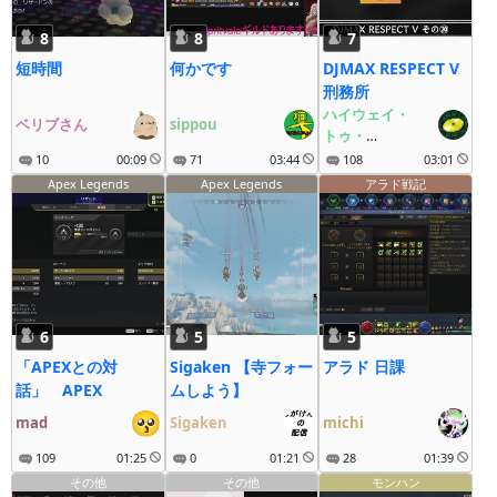
8
8
7
短時間
何かです
DJMAX RESPECT V
刑務所
ハイウェイ・
ベリブさん
sippou
トゥ・
ヘルのDISC
10
00:09
71
03:44
108
03:01
Apex Legends
Apex Legends
アラド戦記
6
5
5
「APEXとの対
Sigaken 【寺フォー
アラド 日課
話」 APEX
ムしよう】
mad
Sigaken
michi
109
01:25
0
01:21
28
01:39
その他
その他
モンハン