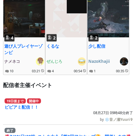
4
2
2
遊び人プレイヤーゾ
くるな
少し配信
ンビ
ナメネコ
ぜんじろ
NazoKhajii
10
03:21
4
00:54
1
00:35
配信者主催イベント
19
日
後
まで
開催中
ビビアミ配信！！
08月27日 09時48分終了
by
❄音ノ瀬Yuuri✞
終了