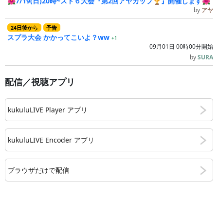
🌺7/19(日)20時~スト６大会『第2回アヤカップ🏆』開催します🌺
by
アヤ
24
日
後
から
予告
スプラ大会 かかってこいよ？ww
+1
09月01日 00時00分開始
by
SURA
配信／視聴アプリ
kukuluLIVE Player アプリ
kukuluLIVE Encoder アプリ
ブラウザだけで配信