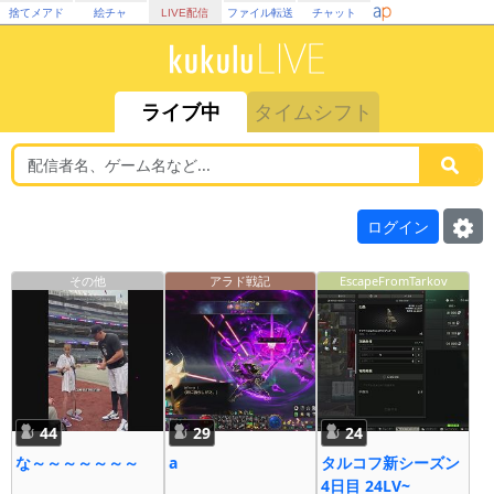
捨てメアド
絵チャ
LIVE配信
ファイル転送
チャット
ライブ中
タイムシフト
ログイン
その他
アラド戦記
EscapeFromTarkov
44
29
24
な～～～～～～～
a
タルコフ新シーズン
4日目 24LV~