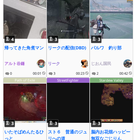
4
3
3
帰ってきた角煮マン
リークの配信(DBD)
パルワ 釣り部
アルト谷鎌
リーク
じおん国民
0
00:01
3
00:23
2
00:42
Path of Exile
StreetFighter
Stardew Valley
3
3
3
いたそばめんたるひ
スト６ 普通のジュ
脳内お花畑ハッピー
っと
リへの道
無双なごじりん