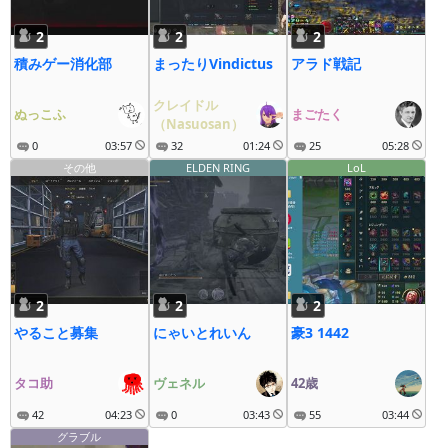
2
2
2
積みゲー消化部
まったりVindictus
アラド戦記
クレイドル
ぬっこふ
まごたく
（Nasuosan）
0
03:57
32
01:24
25
05:28
その他
ELDEN RING
LoL
2
2
2
やること募集
にゃいとれいん
豪3 1442
タコ助
ヴェネル
42歳
42
04:23
0
03:43
55
03:44
グラブル