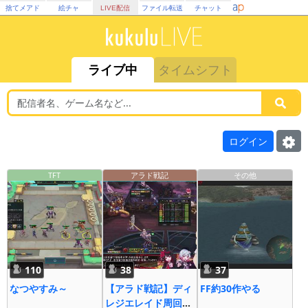
捨てメアド
絵チャ
LIVE配信
ファイル転送
チャット
ライブ中
タイムシフト
ログイン
TFT
アラド戦記
その他
110
38
37
なつやすみ～
【アラド戦記】ディ
FF約30作やる
レジエレイド周回