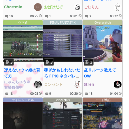
Ghostmin
おばけだぞ
ごじりん
10
00:25
1
00:01
3
00:32
ウマ娘
FINAL FANTASY X
Overwatch
3
3
3
冴えないウマ娘の育
稼ぎかもしれないだ
昼６ルーク教えて
て方
ろ FF10 ネタバレあ
OW
にゃんちゅう＠
り
コンセント
Stren
右膝負傷中
18
00:08
9
00:20
13
04:04
サイレントヒル
Vindictus
アラド戦記