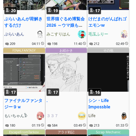
20
19
17
ぶらいあんが荷解き
世界猫ぐるめ博覧会
けだまのがんばれゴ
するだけ
2026 ～ウマ娘も大
エモンw
疾走にゃ～
ぶらいあん
みこすりはん
毛玉ふりー
209
04:11
198
11:40
212
02:49
FINALFANTASY
お絵かき
その他
17
17
16
ファイナルファンタ
.
シン・Life
ジー９ｗ
Impossble
もいちゃん𓅱
３３７
Life
180
01:19
584
03:49
213
01:33
EscapeFromTarkov
アラド戦記
Scrap Mechanic