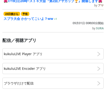
🌺7/19(日)20時~スト６大会『第2回アヤカップ🏆』開催します🌺
by
アヤ
23
日
後
から
予告
スプラ大会 かかってこいよ？ww
+1
09月01日 00時00分開始
by
SURA
配信／視聴アプリ
kukuluLIVE Player アプリ
kukuluLIVE Encoder アプリ
ブラウザだけで配信