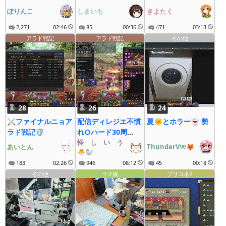
（しまいもディレ
ぽりんこ
しまいも
きよたく
H）
2,271
02:46
85
00:36
471
03:13
アラド戦記
アラド戦記
その他
28
26
24
⚔ファイナルニョア
配信ディレジエ不慣
夏🌞とホラー👻 勢
ラド戦記🛡
れ○ハード30周
12：30～
怪゚し゚い゚う゚な゚ぎ゚
あいとん
ThunderV୨୧🦊
🐣🦭
183
02:26
946
08:12
45
00:18
その他
ウマ娘
プリコネR