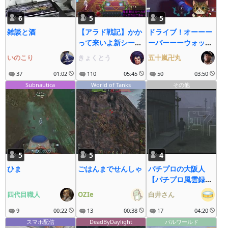
6
5
5
雑談と酒
【アラド戦記】かか
ドライブ！オーーー
って来いよ新シーズ
ーバーーーウォッ
ン！
チ！！！
いのこり
きょくとう
五十嵐卍丸
37
01:02
110
05:45
50
03:50
Subnautica
World of Tanks
その他
5
5
4
ひま
ごはんまでせんしゃ
パチプロの大阪人
【パチプロ風雲録
5】
四代目職人
OZIe
白井さん
9
00:22
13
00:38
17
04:20
スマホ配信
DeadByDaylight
パルワールド