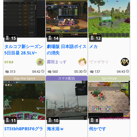
15
14
12
タルコフ新シーズン
劇場版 日本語ボイス
メカ
5日目昼 28.5LV~
の消失
oraa
霧雨まっす
ヴァギサイ
313
04:42
560
05:30
137
04:43
Slay the Spire
スマホ配信
SpiritVale
11
10
8
STStbhBPBSF6グラ
海水浴ｗ
何かです