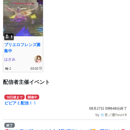
1
ブリエロフレンズ募
集中
はさみ
2
03:02
配信者主催イベント
18
日
後
まで
開催中
ビビアミ配信！！
08月27日 09時48分終了
by
❄音ノ瀬Yuuri✞
終了