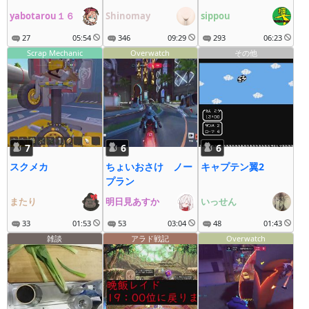
yabotarou１６
Shinomay
sippou
27
05:54
346
09:29
293
06:23
Scrap Mechanic
Overwatch
その他
7
6
6
スクメカ
ちょいおさけ ノー
キャプテン翼2
プラン
またり
明日見あすか
いっせん
33
01:53
53
03:04
48
01:43
雑談
アラド戦記
Overwatch