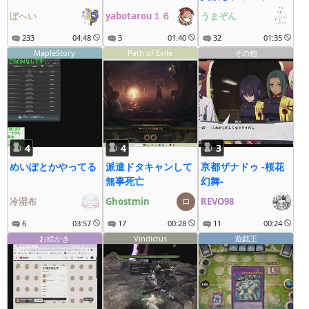
持つ男
ぽへい
yabotarou１６
うまぞん
233
04:48
3
01:40
32
01:35
MapleStory
Path of Exile
その他
4
4
3
めいぽとかやってる
派遣ドタキャンして
亰都ザナドゥ -桜花
無事死亡
幻舞-
冷湿布
Ghostmin
REVO98
6
03:57
17
00:28
11
00:24
お絵かき
Vindictus
遊戯王