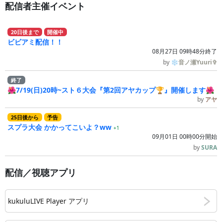
配信者主催イベント
20
日
後
まで
開催中
ビビアミ配信！！
08月27日 09時48分終了
by
❄音ノ瀬Yuuri✞
終了
🌺7/19(日)20時~スト６大会『第2回アヤカップ🏆』開催します🌺
by
アヤ
25
日
後
から
予告
スプラ大会 かかってこいよ？ww
+1
09月01日 00時00分開始
by
SURA
配信／視聴アプリ
kukuluLIVE Player アプリ