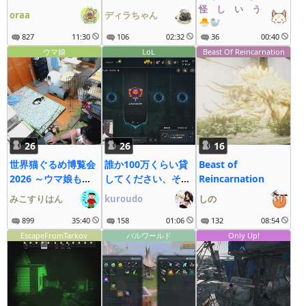
怪゚し゚い゚う゚な゚ぎ゚
oraa
ディラちゃん
🐣🦭
827
11:30
106
02:32
36
00:40
ウマ娘
LoL
Beast Of Reincarnation
26
26
16
世界猫ぐるめ博覧会
誰か100万くらい貸
Beast of
2026 ～ウマ娘も大
してください、その
Reincarnation
疾走にゃ～
2
みこすりはん
kuroudo
しの
899
35:40
158
01:06
132
08:54
EscapeFromTarkov
パルワールド
Only Up!