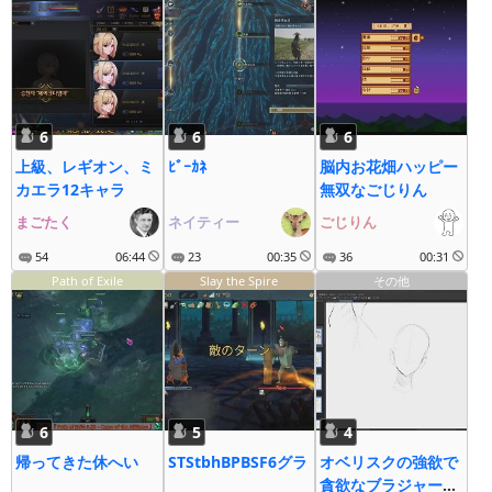
6
6
6
上級、レギオン、ミ
ﾋﾞｰｶﾈ
脳内お花畑ハッピー
カエラ12キャラ
無双なごじりん
まごたく
ネイティー
ごじりん
54
06:44
23
00:35
36
00:31
Path of Exile
Slay the Spire
その他
6
5
4
帰ってきた休へい
STStbhBPBSF6グラ
オベリスクの強欲で
貪欲なブラジャーを