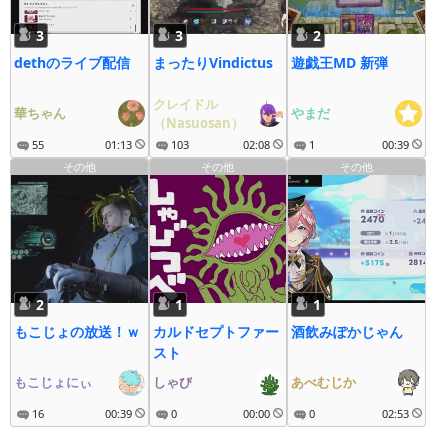
3
3
2
dethのライブ配信
まったりVindictus
遊戯王MD 新弾
クレイドル
華ちゃん
やまだ
（Nasuosan）
55
01:13
103
02:08
1
00:39
その他
その他
その他
2
1
1
もこじょの放送！ｗ
カルドセプトファー
酒飲みぽかじゃん
スト
もこじょにぃ
しゃび
あべむじか
16
00:39
0
00:00
0
02:53