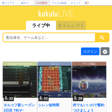
捨てメアド
絵チャ
LIVE配信
ファイル転送
チャット
ライブ中
タイムシフト
ログイン
EscapeFromTarkov
シレン
アラド戦記
32
32
28
タルコフ新シーズン
シレン短時間
何でもいいので誓約
3日目 19LV~
つけましょう