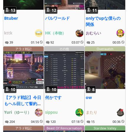
13
12
11
Btuber
パルワールド
onlyでupな僕らの
関係
kttk
HK（本物）
おむらい
39
01:14
92
03:07
25
00:05
アラド戦記
その他
Overwatch
10
10
8
【アラド戦記】今日
何かです
ow
もヘル回して誓約集
めるぞ！ YouTube
Yuri（ゆーり）
sippou
またり
同時配信中！
204
04:55
120
07:18
15
00:36
アラド戦記
Beast Of Reincarnation
Stardew Valley